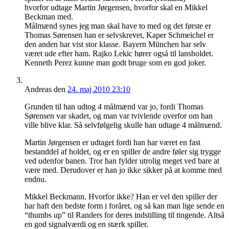
hvorfor udtage Martin Jørgensen, hvorfor skal en Mikkel
Beckman med.
Målmænd synes jeg man skal have to med og det første er
Thomas Sørensen han er selvskrevet, Kaper Schmeichel er
den anden har vist stor klasse. Bayern München har selv
været ude efter ham. Rajko Lekic hører også til lansholdet.
Kenneth Perez kunne man godt bruge som en god joker.
Andreas
den
24. maj 2010 23:10
Grunden til han udtog 4 målmænd var jo, fordi Thomas
Sørensen var skadet, og man var tvivlende overfor om han
ville blive klar. Så selvfølgelig skulle han udtage 4 målmænd.
Martin Jørgensen er udtaget fordi han har været en fast
bestanddel af holdet, og er en spiller de andre føler sig trygge
ved udenfor banen. Tror han fylder utrolig meget ved bare at
være med. Derudover er han jo ikke sikker på at komme med
endnu.
Mikkel Beckmann. Hvorfor ikke? Han er vel den spiller der
har haft den bedste form i foråret, og så kan man lige sende en
“thumbs up” til Randers for deres indstilling til tingende. Altså
en god signalværdi og en stærk spiller.