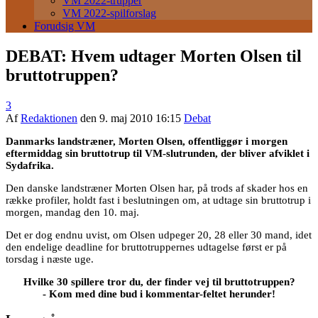
VM 2022-trupper
VM 2022-spilforslag
Forudsig VM
DEBAT: Hvem udtager Morten Olsen til
bruttotruppen?
3
Af
Redaktionen
den
9. maj 2010 16:15
Debat
Danmarks landstræner, Morten Olsen, offentliggør i morgen
eftermiddag sin bruttotrup til VM-slutrunden, der bliver afviklet i
Sydafrika.
Den danske landstræner Morten Olsen har, på trods af skader hos en
række profiler, holdt fast i beslutningen om, at udtage sin bruttotrup i
morgen, mandag den 10. maj.
Det er dog endnu uvist, om Olsen udpeger 20, 28 eller 30 mand, idet
den endelige deadline for bruttotruppernes udtagelse først er på
torsdag i næste uge.
Hvilke 30 spillere tror du, der finder vej til bruttotruppen?
- Kom med dine bud i kommentar-feltet herunder!