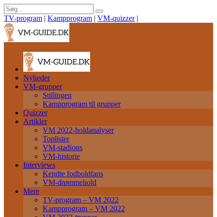
TV-program
|
Kampprogram
|
VM-quizzer
|
Nyheder
VM-grupper
Stillingen
Kampprogram til grupper
Quizzer
Artikler
VM 2022-holdanalyser
Toplister
VM-stadions
VM-historie
Interviews
Kendte fodboldfans
VM-drømmehold
Mere
TV-program – VM 2022
Kampprogram – VM 2022