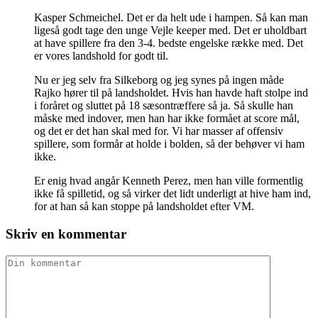
Kasper Schmeichel. Det er da helt ude i hampen. Så kan man
ligeså godt tage den unge Vejle keeper med. Det er uholdbart
at have spillere fra den 3-4. bedste engelske række med. Det
er vores landshold for godt til.
Nu er jeg selv fra Silkeborg og jeg synes på ingen måde
Rajko hører til på landsholdet. Hvis han havde haft stolpe ind
i foråret og sluttet på 18 sæsontræffere så ja. Så skulle han
måske med indover, men han har ikke formået at score mål,
og det er det han skal med for. Vi har masser af offensiv
spillere, som formår at holde i bolden, så der behøver vi ham
ikke.
Er enig hvad angår Kenneth Perez, men han ville formentlig
ikke få spilletid, og så virker det lidt underligt at hive ham ind,
for at han så kan stoppe på landsholdet efter VM.
Skriv en kommentar