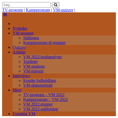
TV-program
|
Kampprogram
|
VM-quizzer
|
Nyheder
VM-grupper
Stillingen
Kampprogram til grupper
Quizzer
Artikler
VM 2022-holdanalyser
Toplister
VM-stadions
VM-historie
Interviews
Kendte fodboldfans
VM-drømmehold
Mere
TV-program – VM 2022
Kampprogram – VM 2022
VM 2022-trupper
VM 2022-spilforslag
Forudsig VM