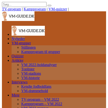
TV-program
|
Kampprogram
|
VM-quizzer
|
Nyheder
VM-grupper
Stillingen
Kampprogram til grupper
Quizzer
Artikler
VM 2022-holdanalyser
Toplister
VM-stadions
VM-historie
Interviews
Kendte fodboldfans
VM-drømmehold
Mere
TV-program – VM 2022
Kampprogram – VM 2022