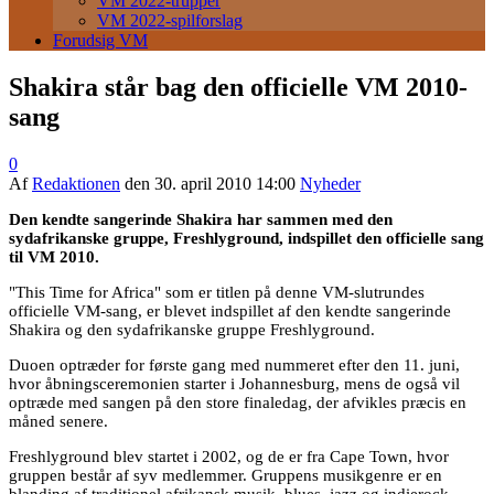
VM 2022-trupper
VM 2022-spilforslag
Forudsig VM
Shakira står bag den officielle VM 2010-
sang
0
Af
Redaktionen
den
30. april 2010 14:00
Nyheder
Den kendte sangerinde Shakira har sammen med den
sydafrikanske gruppe, Freshlyground, indspillet den officielle sang
til VM 2010.
"This Time for Africa" som er titlen på denne VM-slutrundes
officielle VM-sang, er blevet indspillet af den kendte sangerinde
Shakira og den sydafrikanske gruppe Freshlyground.
Duoen optræder for første gang med nummeret efter den 11. juni,
hvor åbningsceremonien starter i Johannesburg, mens de også vil
optræde med sangen på den store finaledag, der afvikles præcis en
måned senere.
Freshlyground blev startet i 2002, og de er fra Cape Town, hvor
gruppen består af syv medlemmer. Gruppens musikgenre er en
blanding af traditionel afrikansk musik, blues, jazz og indierock,