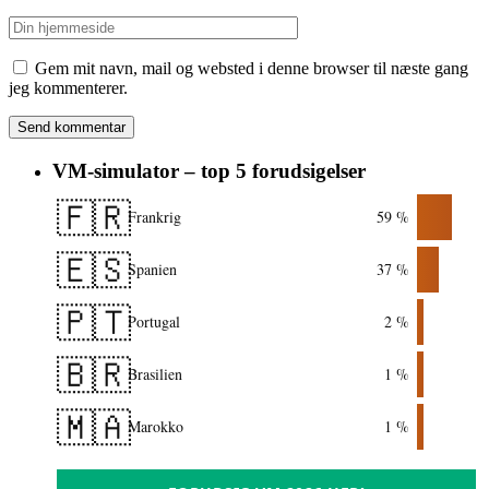
Gem mit navn, mail og websted i denne browser til næste gang
jeg kommenterer.
VM-simulator – top 5 forudsigelser
🇫🇷
Frankrig
59 %
🇪🇸
Spanien
37 %
🇵🇹
Portugal
2 %
🇧🇷
Brasilien
1 %
🇲🇦
Marokko
1 %