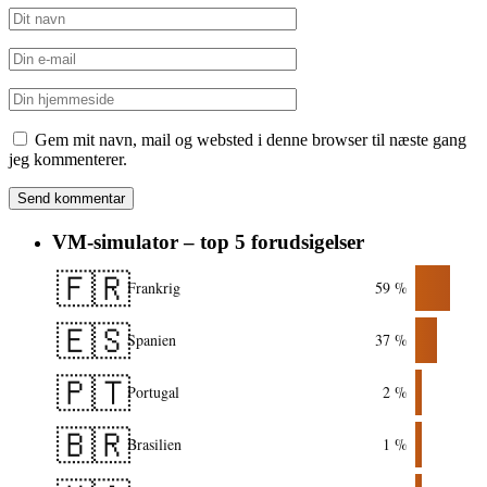
Gem mit navn, mail og websted i denne browser til næste gang
jeg kommenterer.
VM-simulator – top 5 forudsigelser
🇫🇷
Frankrig
59 %
🇪🇸
Spanien
37 %
🇵🇹
Portugal
2 %
🇧🇷
Brasilien
1 %