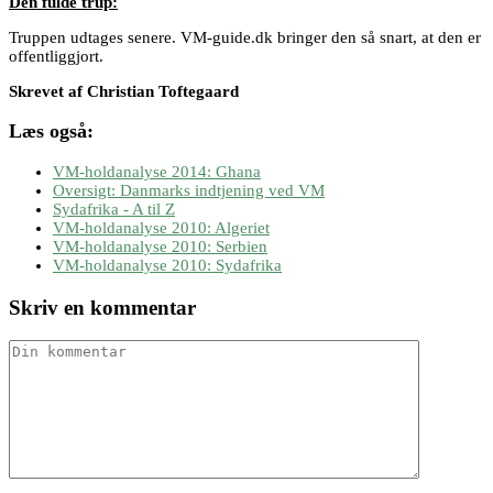
Den fulde trup:
Truppen udtages senere. VM-guide.dk bringer den så snart, at den er
offentliggjort.
Skrevet af Christian Toftegaard
Læs også:
VM-holdanalyse 2014: Ghana
Oversigt: Danmarks indtjening ved VM
Sydafrika - A til Z
VM-holdanalyse 2010: Algeriet
VM-holdanalyse 2010: Serbien
VM-holdanalyse 2010: Sydafrika
Skriv en kommentar