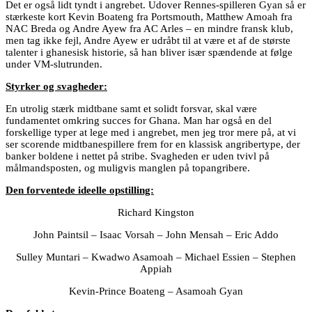
Det er også lidt tyndt i angrebet. Udover Rennes-spilleren Gyan så er
stærkeste kort Kevin Boateng fra Portsmouth, Matthew Amoah fra
NAC Breda og Andre Ayew fra AC Arles – en mindre fransk klub,
men tag ikke fejl, Andre Ayew er udråbt til at være et af de største
talenter i ghanesisk historie, så han bliver især spændende at følge
under VM-slutrunden.
Styrker og svagheder:
En utrolig stærk midtbane samt et solidt forsvar, skal være
fundamentet omkring succes for Ghana. Man har også en del
forskellige typer at lege med i angrebet, men jeg tror mere på, at vi
ser scorende midtbanespillere frem for en klassisk angribertype, der
banker boldene i nettet på stribe. Svagheden er uden tvivl på
målmandsposten, og muligvis manglen på topangribere.
Den forventede ideelle opstilling:
Richard Kingston
John Paintsil – Isaac Vorsah – John Mensah – Eric Addo
Sulley Muntari – Kwadwo Asamoah – Michael Essien – Stephen
Appiah
Kevin-Prince Boateng – Asamoah Gyan