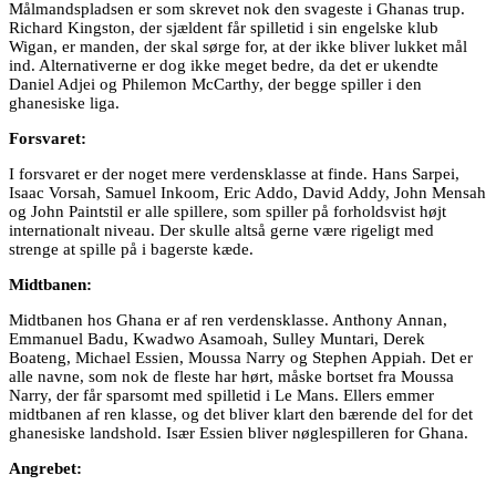
Målmandspladsen er som skrevet nok den svageste i Ghanas trup.
Richard Kingston, der sjældent får spilletid i sin engelske klub
Wigan, er manden, der skal sørge for, at der ikke bliver lukket mål
ind. Alternativerne er dog ikke meget bedre, da det er ukendte
Daniel Adjei og Philemon McCarthy, der begge spiller i den
ghanesiske liga.
Forsvaret:
I forsvaret er der noget mere verdensklasse at finde. Hans Sarpei,
Isaac Vorsah, Samuel Inkoom, Eric Addo, David Addy, John Mensah
og John Paintstil er alle spillere, som spiller på forholdsvist højt
internationalt niveau. Der skulle altså gerne være rigeligt med
strenge at spille på i bagerste kæde.
Midtbanen:
Midtbanen hos Ghana er af ren verdensklasse. Anthony Annan,
Emmanuel Badu, Kwadwo Asamoah, Sulley Muntari, Derek
Boateng, Michael Essien, Moussa Narry og Stephen Appiah. Det er
alle navne, som nok de fleste har hørt, måske bortset fra Moussa
Narry, der får sparsomt med spilletid i Le Mans. Ellers emmer
midtbanen af ren klasse, og det bliver klart den bærende del for det
ghanesiske landshold. Især Essien bliver nøglespilleren for Ghana.
Angrebet: