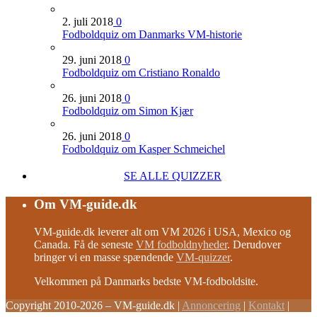
2. juli 2018
0
Fodboldquiz om Danmarks VM-historie
29. juni 2018
0
Fodboldquiz om Cristiano Ronaldo
26. juni 2018
0
Fodboldquiz om Simon Kjær
26. juni 2018
0
Fodboldquiz om Kasper Schmeichel
SE ALLE QUIZZER
Om VM-guide.dk
VM-guide.dk leverer alt om VM 2026 i USA, Mexico og
Canada. Få de seneste
VM fodboldnyheder
. Derudover
bringer vi en masse spændende
VM-quizzer
.
Velkommen på Danmarks bedste VM-fodboldsite.
Copyright 2010-2026 – VM-guide.dk
|
Annoncering
|
Kontakt
|