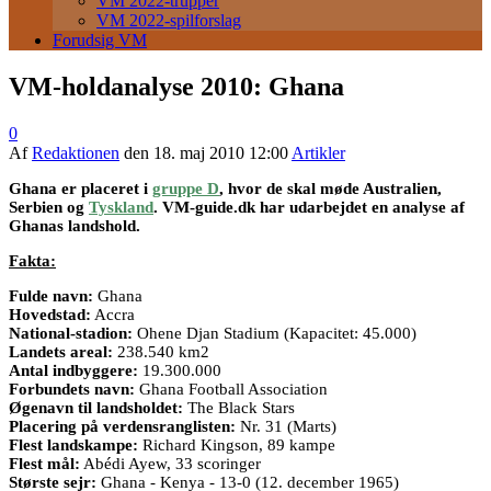
VM 2022-trupper
VM 2022-spilforslag
Forudsig VM
VM-holdanalyse 2010: Ghana
0
Af
Redaktionen
den
18. maj 2010 12:00
Artikler
Ghana er placeret i
gruppe D
, hvor de skal møde Australien,
Serbien og
Tyskland
. VM-guide.dk har udarbejdet en analyse af
Ghanas landshold.
Fakta:
Fulde navn:
Ghana
Hovedstad:
Accra
National-stadion:
Ohene Djan Stadium (Kapacitet: 45.000)
Landets areal:
238.540 km2
Antal indbyggere:
19.300.000
Forbundets navn:
Ghana Football Association
Øgenavn til landsholdet:
The Black Stars
Placering på verdensranglisten:
Nr. 31 (Marts)
Flest landskampe:
Richard Kingson, 89 kampe
Flest mål:
Abédi Ayew, 33 scoringer
Største sejr:
Ghana - Kenya - 13-0 (12. december 1965)