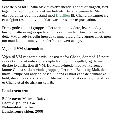
Seneste VM for Ghana blev et overraskende godt et af slagsen, især
taget i betragtning af, at det var holdets første nogensinde. Med
ekstraordinær god modstand mod
Brasilien
fik Ghana tilkæmpet sig
et uafgjort resultat, hvilket klart var deres største præstation.
Deres gode takter i gruppespillet førte dem videre, hvor de dog
hurtigt måtte se sig ekspederet ud fra slutrunden. Ambitionerne for
dette VM er selvfølgelig igen at komme videre fra gruppespillet, men
om man kan komme videre derfra, er svært at sige.
Vejen til VM-slutrunden:
Vejen til VM var forholdsvis ubesværet for Ghana, der med 13 point
i seks kampe sikrede sig førstepladsen i gruppespillet, og dermed
direkte kvalifikation til VM. Da Mali svigtede med konkurrence,
kunne Ghana sikkert vinde gruppespillet foran Benin og Mali, der
måtte kæmpe om andenpladsen. Ghana er klart et af de afrikanske
hold, der stilles størst krav til. Udover Elfenbenskysten og Sydafrika
er Ghana et af de afrikanske håb.
Landstræneren:
Fulde navn:
Milovan Rajevac
Født:
2. januar 1954
Nationalitet:
Serbien
Landstræner siden:
2008