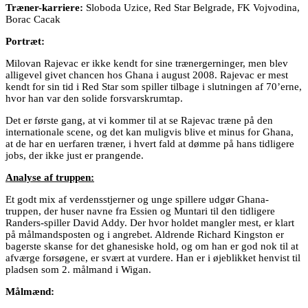
Træner-karriere:
Sloboda Uzice, Red Star Belgrade, FK Vojvodina,
Borac Cacak
Portræt:
Milovan Rajevac er ikke kendt for sine trænergerninger, men blev
alligevel givet chancen hos Ghana i august 2008. Rajevac er mest
kendt for sin tid i Red Star som spiller tilbage i slutningen af 70’erne,
hvor han var den solide forsvarskrumtap.
Det er første gang, at vi kommer til at se Rajevac træne på den
internationale scene, og det kan muligvis blive et minus for Ghana,
at de har en uerfaren træner, i hvert fald at dømme på hans tidligere
jobs, der ikke just er prangende.
Analyse af truppen:
Et godt mix af verdensstjerner og unge spillere udgør Ghana-
truppen, der huser navne fra Essien og Muntari til den tidligere
Randers-spiller David Addy. Der hvor holdet mangler mest, er klart
på målmandsposten og i angrebet. Aldrende Richard Kingston er
bagerste skanse for det ghanesiske hold, og om han er god nok til at
afværge forsøgene, er svært at vurdere. Han er i øjeblikket henvist til
pladsen som 2. målmand i Wigan.
Målmænd: