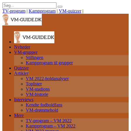
TV-program
|
Kampprogram
|
VM-quizzer
|
Nyheder
VM-grupper
Stillingen
Kampprogram til grupper
Quizzer
Artikler
VM 2022-holdanalyser
Toplister
VM-stadions
VM-historie
Interviews
Kendte fodboldfans
VM-drømmehold
Mere
TV-program – VM 2022
Kampprogram – VM 2022