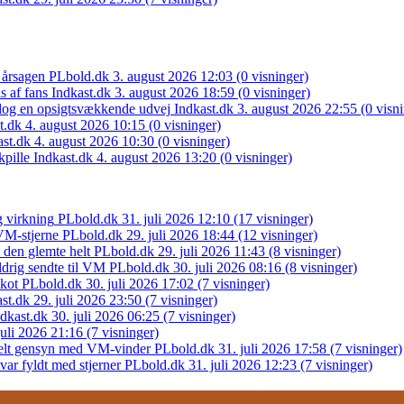
 årsagen
PLbold.dk
3. august 2026 12:03
(0 visninger)
s af fans
Indkast.dk
3. august 2026 18:59
(0 visninger)
 dog en opsigtsvækkende udvej
Indkast.dk
3. august 2026 22:55
(0 visn
t.dk
4. august 2026 10:15
(0 visninger)
ast.dk
4. august 2026 10:30
(0 visninger)
kpille
Indkast.dk
4. august 2026 13:20
(0 visninger)
g virkning
PLbold.dk
31. juli 2026 12:10
(17 visninger)
VM-stjerne
PLbold.dk
29. juli 2026 18:44
(12 visninger)
 den glemte helt
PLbold.dk
29. juli 2026 11:43
(8 visninger)
drig sendte til VM
PLbold.dk
30. juli 2026 08:16
(8 visninger)
kot
PLbold.dk
30. juli 2026 17:02
(7 visninger)
st.dk
29. juli 2026 23:50
(7 visninger)
ndkast.dk
30. juli 2026 06:25
(7 visninger)
juli 2026 21:16
(7 visninger)
ionelt gensyn med VM-vinder
PLbold.dk
31. juli 2026 17:58
(7 visninger)
ar fyldt med stjerner
PLbold.dk
31. juli 2026 12:23
(7 visninger)