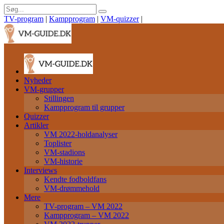
TV-program
|
Kampprogram
|
VM-quizzer
|
Nyheder
VM-grupper
Stillingen
Kampprogram til grupper
Quizzer
Artikler
VM 2022-holdanalyser
Toplister
VM-stadions
VM-historie
Interviews
Kendte fodboldfans
VM-drømmehold
Mere
TV-program – VM 2022
Kampprogram – VM 2022