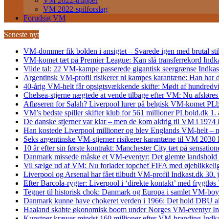
VM 2022-trupper
VM 2022-spilforslag
Forudsig VM
Seneste nyt
VM-dommer fik bolden i ansigtet – Svarede igen med brutal sti
VM-komet tæt på Premier League: Kan slå transferrekord
Indk
Vilde tal: 22 VM-kampe passerede gigantisk seergrænse
Indkas
Argentinsk VM-profil risikerer ni kampes karantæne: Han har
40-årig VM-helt får opsigtsvækkende skifte: Mødt af hundredvi
Chelsea-stjerne nægtede at vende tilbage efter VM: Nu afsløres
Afløseren for Salah? Liverpool lurer på belgisk VM-komet
PLb
VM’s bedste spiller skifter klub for 561 millioner
PLbold.dk
1.
De danske stjerner var klar – men de kom aldrig til VM i 1974
Han kostede Liverpool millioner og blev Englands VM-helt – 
Seks argentinske VM-stjerner risikerer karantæne til VM 2030
10 år efter sin første kontrakt: Manchester City tæt på sensat
Danmark missede måske et VM-eventyr: Det glemte landshold v
Vil sælge ud af VM: Nu forlader topchef FIFA med øjeblikkeli
Liverpool og Arsenal har fået tilbudt VM-profil
Indkast.dk
30. 
Efter Barcola-rygter: Liverpool i ‘direkte kontakt’ med frygtlø
Tegner til historisk chok: Danmark og Europa i samlet VM-boy
Danmark kunne have chokeret verden i 1966: Det hold DBU al
Haaland skabte økonomisk boom under Norges VM-eventyr
I
Kunstner kræver mindst 160 millioner efter VM-branding
Indka