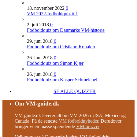
18. november 2022
0
VM 2022-fodboldquiz # 1
2. juli 2018
0
Fodboldquiz om Danmarks VM-historie
29. juni 2018
0
Fodboldquiz om Cristiano Ronaldo
26. juni 2018
0
Fodboldquiz om Simon Kjær
26. juni 2018
0
Fodboldquiz om Kasper Schmeichel
SE ALLE QUIZZER
Om VM-guide.dk
VM-guide.dk leverer alt om VM 2026 i USA, Mexico og
Canada. Få de seneste
VM fodboldnyheder
. Derudover
bringer vi en masse spændende
VM-quizzer
.
Velkommen på Danmarks bedste VM-fodboldsite.