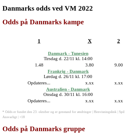
Danmarks odds ved VM 2022
Odds på Danmarks kampe
1
X
2
Danmark - Tunesien
Tirsdag d. 22/11 kl. 14:00
1.48
3.80
9.00
Frankrig - Danmark
Lørdag d. 26/11 kl. 17:00
Opdateres...
x.xx
x.xx
Australien - Danmark
Onsdag d. 30/11 kl. 16:00
Opdateres...
x.xx
x.xx
* Odds er fundet den 23. oktober og er genstand for ændringer | Henvisningslink | Spil
Ansvarligt | +18
Odds på Danmarks gruppe