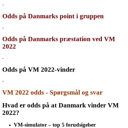
-
Odds på Danmarks point i gruppen
-
Odds på Danmarks præstation ved VM
2022
-
Odds på VM 2022-vinder
-
VM 2022 odds - Spørgsmål og svar
Hvad er odds på at Danmark vinder VM
2022?
VM-simulator – top 5 forudsigelser