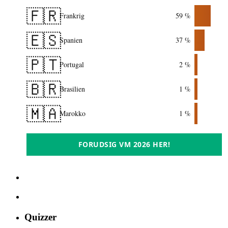
🇫🇷
Frankrig
59 %
🇪🇸
Spanien
37 %
🇵🇹
Portugal
2 %
🇧🇷
Brasilien
1 %
🇲🇦
Marokko
1 %
FORUDSIG VM 2026 HER!
Quizzer