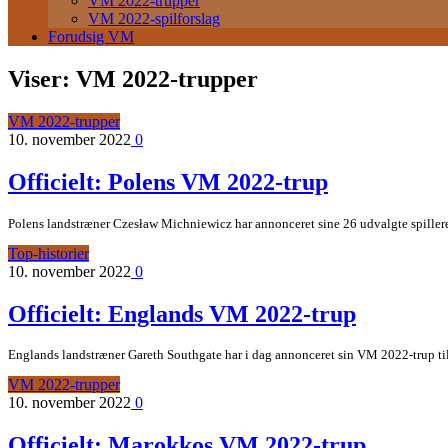
VM 2022-trupper
VM 2022-spilforslag
Forudsig VM
Viser:
VM 2022-trupper
VM 2022-trupper
10. november 2022
0
Officielt: Polens VM 2022-trup
Polens landstræner Czesław Michniewicz har annonceret sine 26 udvalgte spillere
Top-historier
10. november 2022
0
Officielt: Englands VM 2022-trup
Englands landstræner Gareth Southgate har i dag annonceret sin VM 2022-trup til Q
VM 2022-trupper
10. november 2022
0
Officielt: Marokkos VM 2022-trup