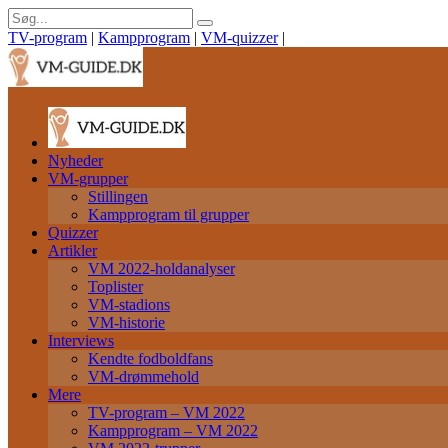
TV-program
|
Kampprogram
|
VM-quizzer
|
Nyheder
VM-grupper
Stillingen
Kampprogram til grupper
Quizzer
Artikler
VM 2022-holdanalyser
Toplister
VM-stadions
VM-historie
Interviews
Kendte fodboldfans
VM-drømmehold
Mere
TV-program – VM 2022
Kampprogram – VM 2022