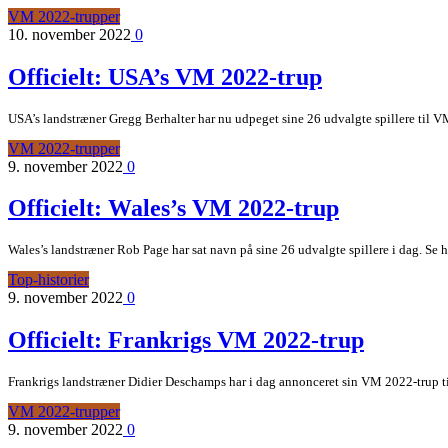
VM 2022-trupper
10. november 2022
0
Officielt: USA’s VM 2022-trup
USA’s landstræner Gregg Berhalter har nu udpeget sine 26 udvalgte spillere til V
VM 2022-trupper
9. november 2022
0
Officielt: Wales’s VM 2022-trup
Wales’s landstræner Rob Page har sat navn på sine 26 udvalgte spillere i dag. Se h
Top-historier
9. november 2022
0
Officielt: Frankrigs VM 2022-trup
Frankrigs landstræner Didier Deschamps har i dag annonceret sin VM 2022-trup til 
VM 2022-trupper
9. november 2022
0