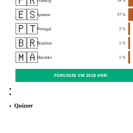
🇫🇷
Frankrig
59 %
🇪🇸
Spanien
37 %
🇵🇹
Portugal
2 %
🇧🇷
Brasilien
1 %
🇲🇦
Marokko
1 %
FORUDSIG VM 2026 HER!
Quizzer