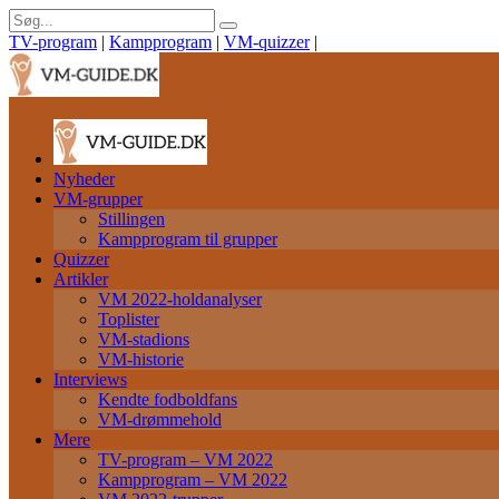
TV-program
|
Kampprogram
|
VM-quizzer
|
Nyheder
VM-grupper
Stillingen
Kampprogram til grupper
Quizzer
Artikler
VM 2022-holdanalyser
Toplister
VM-stadions
VM-historie
Interviews
Kendte fodboldfans
VM-drømmehold
Mere
TV-program – VM 2022
Kampprogram – VM 2022