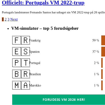
Officielt: Portugals VM 2022-trup
Portugals landstræner Fernando Santos har udtaget sin VM 2022-trup på 26 spiller
1
2
3
Next
VM-simulator – top 5 forudsigelser
🇫🇷
Frankrig
59 %
🇪🇸
Spanien
37 %
🇵🇹
Portugal
2 %
🇧🇷
Brasilien
1 %
🇲🇦
Marokko
1 %
FORUDSIG VM 2026 HER!