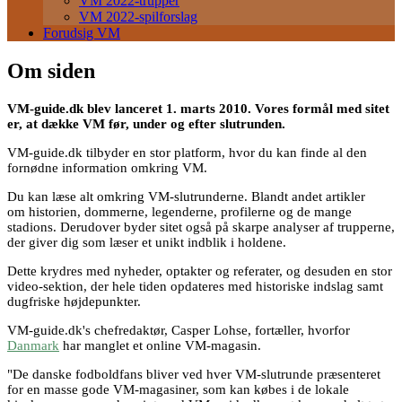
VM 2022-trupper
VM 2022-spilforslag
Forudsig VM
Om siden
VM-guide.dk blev lanceret 1. marts 2010. Vores formål med sitet
er, at dække VM før, under og efter slutrunden.
VM-guide.dk tilbyder en stor platform, hvor du kan finde al den
fornødne information omkring VM.
Du kan læse alt omkring VM-slutrunderne. Blandt andet artikler
om historien, dommerne, legenderne, profilerne og de mange
stadions. Derudover byder sitet også på skarpe analyser af trupperne,
der giver dig som læser et unikt indblik i holdene.
Dette krydres med nyheder, optakter og referater, og desuden en stor
video-sektion, der hele tiden opdateres med historiske indslag samt
dugfriske højdepunkter.
VM-guide.dk's chefredaktør, Casper Lohse, fortæller, hvorfor
Danmark
har manglet et online VM-magasin.
"De danske fodboldfans bliver ved hver VM-slutrunde præsenteret
for en masse gode VM-magasiner, som kan købes i de lokale