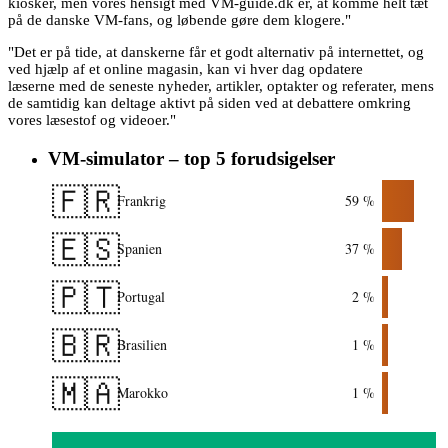
kiosker, men vores hensigt med VM-guide.dk er, at komme helt tæt
på de danske VM-fans, og løbende gøre dem klogere."
"Det er på tide, at danskerne får et godt alternativ på internettet, og
ved hjælp af et online magasin, kan vi hver dag opdatere
læserne med de seneste nyheder, artikler, optakter og referater, mens
de samtidig kan deltage aktivt på siden ved at debattere omkring
vores læsestof og videoer."
VM-simulator – top 5 forudsigelser
🇫🇷
Frankrig
59 %
🇪🇸
Spanien
37 %
🇵🇹
Portugal
2 %
🇧🇷
Brasilien
1 %
🇲🇦
Marokko
1 %