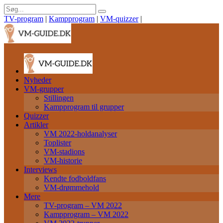
TV-program
|
Kampprogram
|
VM-quizzer
|
Nyheder
VM-grupper
Stillingen
Kampprogram til grupper
Quizzer
Artikler
VM 2022-holdanalyser
Toplister
VM-stadions
VM-historie
Interviews
Kendte fodboldfans
VM-drømmehold
Mere
TV-program – VM 2022
Kampprogram – VM 2022