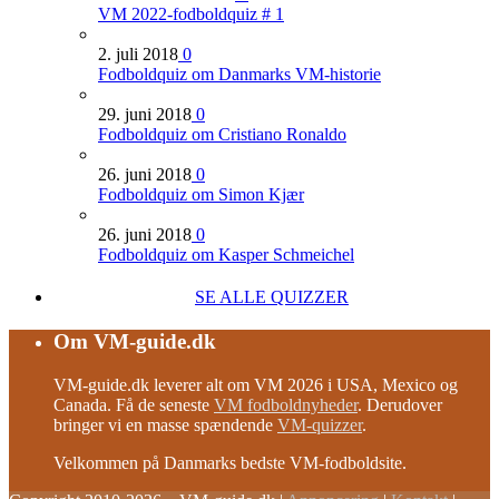
VM 2022-fodboldquiz # 1
2. juli 2018
0
Fodboldquiz om Danmarks VM-historie
29. juni 2018
0
Fodboldquiz om Cristiano Ronaldo
26. juni 2018
0
Fodboldquiz om Simon Kjær
26. juni 2018
0
Fodboldquiz om Kasper Schmeichel
SE ALLE QUIZZER
Om VM-guide.dk
VM-guide.dk leverer alt om VM 2026 i USA, Mexico og
Canada. Få de seneste
VM fodboldnyheder
. Derudover
bringer vi en masse spændende
VM-quizzer
.
Velkommen på Danmarks bedste VM-fodboldsite.