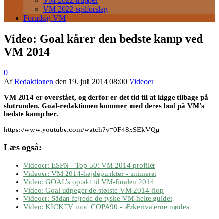
VM 2022-trupper
VM 2022-spilforslag
Forudsig VM
Video: Goal kårer den bedste kamp ved
VM 2014
0
Af
Redaktionen
den
19. juli 2014 08:00
Videoer
VM 2014 er overstået, og derfor er det tid til at kigge tilbage på
slutrunden. Goal-redaktionen kommer med deres bud på VM's
bedste kamp her.
https://www.youtube.com/watch?v=0F48xSEkVQg
Læs også:
Videoer: ESPN - Top-50: VM 2014-profiler
Videoer: VM 2014-højdepunkter - animeret
Video: GOAL's optakt til VM-finalen 2014
Video: Goal udpeger de største VM 2014-flop
Videoer: Sådan fejrede de tyske VM-helte guldet
Video: KICKTV mod COPA90 - Ærkerivalerne mødes