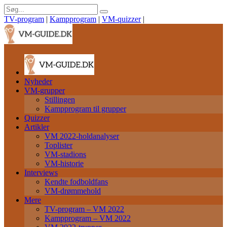
TV-program
|
Kampprogram
|
VM-quizzer
|
Nyheder
VM-grupper
Stillingen
Kampprogram til grupper
Quizzer
Artikler
VM 2022-holdanalyser
Toplister
VM-stadions
VM-historie
Interviews
Kendte fodboldfans
VM-drømmehold
Mere
TV-program – VM 2022
Kampprogram – VM 2022