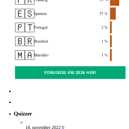
🇪🇸
Spanien
37 %
🇵🇹
Portugal
2 %
🇧🇷
Brasilien
1 %
🇲🇦
Marokko
1 %
FORUDSIG VM 2026 HER!
Quizzer
18. november 2022
0