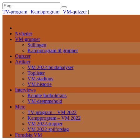
TV-program
|
Kampprogram
|
VM-quizzer
|
Nyheder
VM-grupper
Stillingen
Kampprogram til grupper
Quizzer
Artikler
VM 2022-holdanalyser
Toplister
VM-stadions
VM-historie
Interviews
Kendte fodboldfans
VM-drømmehold
Mere
TV-program – VM 2022
Kampprogram – VM 2022
VM 2022-trupper
VM 2022-spilforslag
Forudsig VM