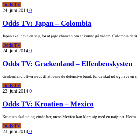
Odds TV
24. juni 2014
0
Odds TV: Japan – Colombia
Japan skal have en sejr, for at jage chancen om at kunne gå videre. Colombia deri
Odds TV
24. juni 2014
0
Odds TV: Grækenland – Elfenbenskysten
Grækenland bliver nødt til at løsne de defensive bånd, for de skal ud og have en sej
Odds TV
23. juni 2014
0
Odds TV: Kroatien – Mexico
Kroatien skal ud og vinde her, mens Mexico kan klare sig med en uafgjort. Hvem
Odds TV
23. juni 2014
0