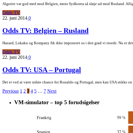
Algeriet var god med mod Belgien, mens Sydkorea så sløje ud mod Rusland. Alligev
Odds TV
22. juni 2014
0
Odds TV: Belgien – Rusland
Hazard, Lukaku og Kompany fik ikke imponeret os i den grad vi troede. Nu er de
Odds TV
22. juni 2014
0
Odds TV: USA – Portugal
Det er ved at være sidste chance for Ronaldo og Portugal, men kan USA stikke en 
Previous
1
2
3
4
5
…
7
Next
VM-simulator – top 5 forudsigelser
Frankrig
59 %
Spanien
37 %