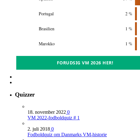
Portugal
2 %
Brasilien
1 %
Marokko
1 %
FORUDSIG VM 2026 HER!
Quizzer
18. november 2022
0
VM 2022-fodboldquiz # 1
2. juli 2018
0
Fodboldquiz om Danmarks VM-historie