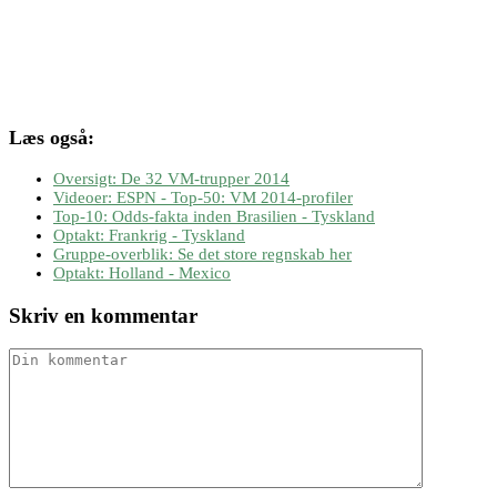
Læs også:
Oversigt: De 32 VM-trupper 2014
Videoer: ESPN - Top-50: VM 2014-profiler
Top-10: Odds-fakta inden Brasilien - Tyskland
Optakt: Frankrig - Tyskland
Gruppe-overblik: Se det store regnskab her
Optakt: Holland - Mexico
Skriv en kommentar