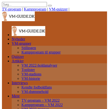
TV-program
|
Kampprogram
|
VM-quizzer
|
Nyheder
VM-grupper
Stillingen
Kampprogram til grupper
Quizzer
Artikler
VM 2022-holdanalyser
Toplister
VM-stadions
VM-historie
Interviews
Kendte fodboldfans
VM-drømmehold
Mere
TV-program – VM 2022
Kampprogram – VM 2022