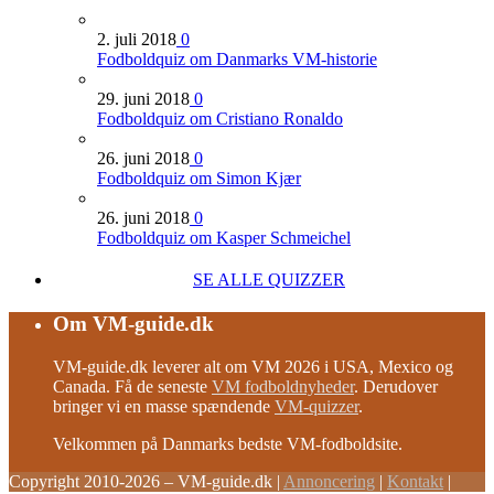
2. juli 2018
0
Fodboldquiz om Danmarks VM-historie
29. juni 2018
0
Fodboldquiz om Cristiano Ronaldo
26. juni 2018
0
Fodboldquiz om Simon Kjær
26. juni 2018
0
Fodboldquiz om Kasper Schmeichel
SE ALLE QUIZZER
Om VM-guide.dk
VM-guide.dk leverer alt om VM 2026 i USA, Mexico og
Canada. Få de seneste
VM fodboldnyheder
. Derudover
bringer vi en masse spændende
VM-quizzer
.
Velkommen på Danmarks bedste VM-fodboldsite.
Copyright 2010-2026 – VM-guide.dk
|
Annoncering
|
Kontakt
|