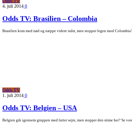
Odds TV
4. juli 2014
0
Odds TV: Brasilien – Colombia
Brasilien kom med nød og næppe videre sidst, men stopper legen mod Colombia? 
Odds TV
1. juli 2014
0
Odds TV: Belgien – USA
Belgien gik igennem gruppen med lutter sejre, men stopper den stime her? Se vore