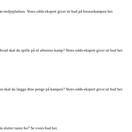
 tredjepladsen. Vores odds-ekspert giver sit bud på bronzekampen her.
d skal du spille på til aftenens kamp? Vores odds-ekspert giver sit bud her.
r skal du lægge dine penge på kampen? Vores odds-ekspert giver sit bud her.
m slutter turen for? Se vores bud her.