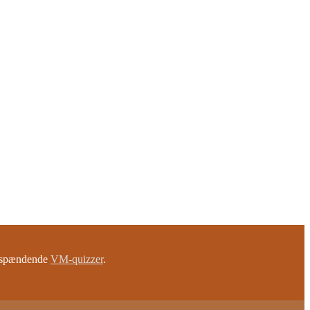
e spændende
VM-quizzer
.