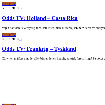
Odds TV
5. juli 2014
0
Odds TV: Holland – Costa Rica
Vejen har været eventyrlig for Costa Rica, men slutter rejsen her? Se vores analyse
Odds TV
4. juli 2014
0
Odds TV: Frankrig – Tyskland
Går vi en målfest i møde, eller bliver det en kedelig taktisk forestilling? Se vores