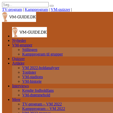
TV-program
|
Kampprogram
|
VM-quizzer
|
Nyheder
VM-grupper
Stillingen
Kampprogram til grupper
Quizzer
Artikler
VM 2022-holdanalyser
Toplister
VM-stadions
VM-historie
Interviews
Kendte fodboldfans
VM-drømmehold
Mere
TV-program – VM 2022
Kampprogram – VM 2022