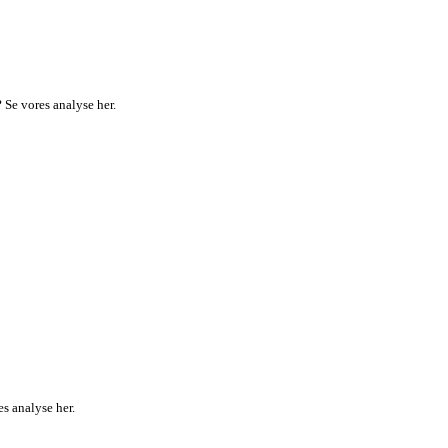
Se vores analyse her.
s analyse her.