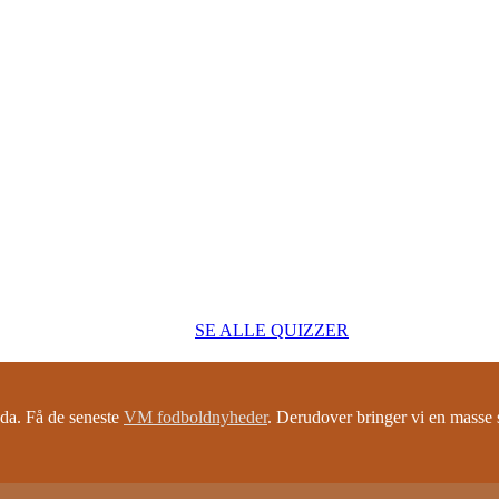
SE ALLE QUIZZER
a. Få de seneste
VM fodboldnyheder
. Derudover bringer vi en mass