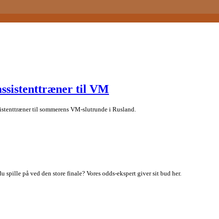
assistenttræner til VM
sistenttræner til sommerens VM-slutrunde i Rusland.
spille på ved den store finale? Vores odds-ekspert giver sit bud her.