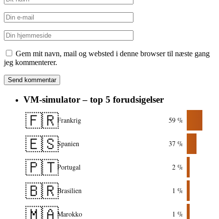
Gem mit navn, mail og websted i denne browser til næste gang
jeg kommenterer.
VM-simulator – top 5 forudsigelser
🇫🇷
Frankrig
59 %
🇪🇸
Spanien
37 %
🇵🇹
Portugal
2 %
🇧🇷
Brasilien
1 %
🇲🇦
Marokko
1 %