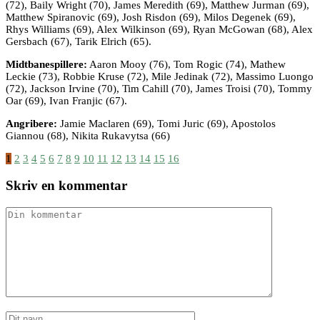
(72), Baily Wright (70), James Meredith (69), Matthew Jurman (69),
Matthew Spiranovic (69), Josh Risdon (69), Milos Degenek (69),
Rhys Williams (69), Alex Wilkinson (69), Ryan McGowan (68), Alex
Gersbach (67), Tarik Elrich (65).
Midtbanespillere:
Aaron Mooy (76), Tom Rogic (74), Mathew
Leckie (73), Robbie Kruse (72), Mile Jedinak (72), Massimo Luongo
(72), Jackson Irvine (70), Tim Cahill (70), James Troisi (70), Tommy
Oar (69), Ivan Franjic (67).
Angribere:
Jamie Maclaren (69), Tomi Juric (69), Apostolos
Giannou (68), Nikita Rukavytsa (66)
1
2
3
4
5
6
7
8
9
10
11
12
13
14
15
16
Skriv en kommentar