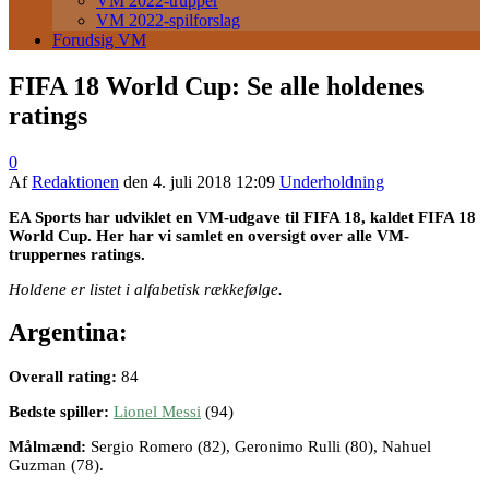
VM 2022-trupper
VM 2022-spilforslag
Forudsig VM
FIFA 18 World Cup: Se alle holdenes
ratings
0
Af
Redaktionen
den
4. juli 2018 12:09
Underholdning
EA Sports har udviklet en VM-udgave til FIFA 18, kaldet FIFA 18
World Cup. Her har vi samlet en oversigt over alle VM-
truppernes ratings.
Holdene er listet i alfabetisk rækkefølge.
Argentina:
Overall rating:
84
Bedste spiller:
Lionel Messi
(94)
Målmænd:
Sergio Romero (82), Geronimo Rulli (80), Nahuel
Guzman (78).