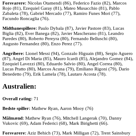
Forsvarere:
Nicolas Otamendi (86), Federico Fazio (82), Marcos
Rojo (81), Ezequiel Garay (81), Mateo Musacchio (81), Pablo
Zabaleta (78), Gabriel Mercado (77), Ramiro Funes Mori (77),
Facundo Roncaglia (76).
Midtbanespillere:
Paulo Dybala (87), Javier Pastore (83), Lucas
Biglia (82), Ever Banega (82), Javier Mascherano (81), Leandro
Paredes (80), Roberto Pereyra (80), Fernando Belluschi (80),
Augusto Fernandez (80), Enzo Perez (77).
Angribere:
Lionel Messi (94), Gonzalo Higuain (88), Sergio Aguero
(87), Angel Di Maria (85), Mauro Icardi (85), Alejandro Gomez (84),
Ezequiel Lavezzi (80), Eduardo Salvio (80), Angel Correa (80),
Lucas Pratto (80), Marcos Acuna (79), Emiliano Rigoni (79), Dario
Benedetto (79), Erik Lamela (78), Lautaro Acosta (78).
Australien:
Overall rating:
71
Bedste spiller:
Mathew Ryan, Aaron Mooy (76)
Målmænd:
Mathew Ryan (76), Mitchell Langerak (70), Danny
Vukovic (69), Adam Federici (68), Mark Birighetti (66).
Forsvarere:
Aziz Behich (73), Mark Milligan (72), Trent Sainsbury