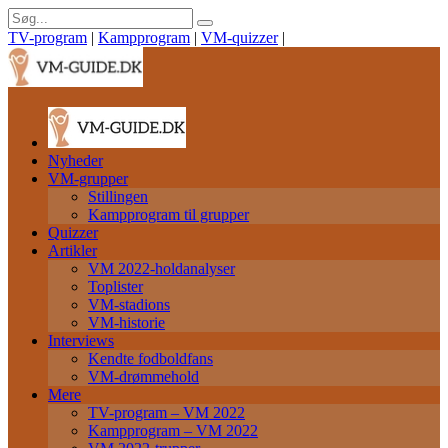
TV-program
|
Kampprogram
|
VM-quizzer
|
Nyheder
VM-grupper
Stillingen
Kampprogram til grupper
Quizzer
Artikler
VM 2022-holdanalyser
Toplister
VM-stadions
VM-historie
Interviews
Kendte fodboldfans
VM-drømmehold
Mere
TV-program – VM 2022
Kampprogram – VM 2022