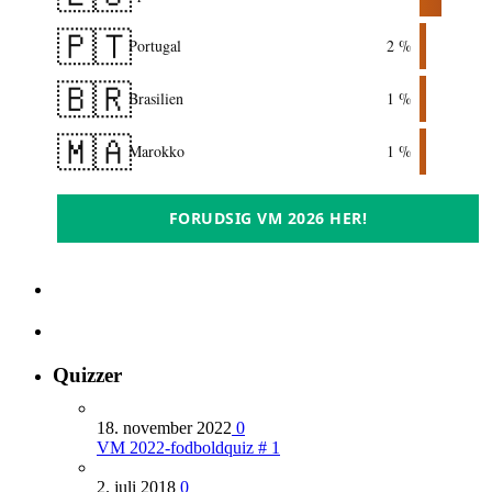
🇵🇹
Portugal
2 %
🇧🇷
Brasilien
1 %
🇲🇦
Marokko
1 %
FORUDSIG VM 2026 HER!
Quizzer
18. november 2022
0
VM 2022-fodboldquiz # 1
2. juli 2018
0