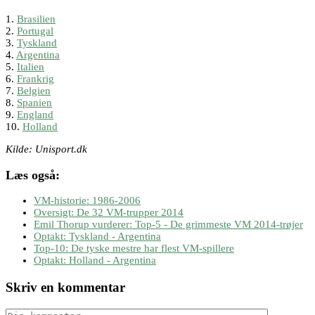
1.
Brasilien
2.
Portugal
3.
Tyskland
4.
Argentina
5.
Italien
6.
Frankrig
7.
Belgien
8.
Spanien
9.
England
10.
Holland
Kilde: Unisport.dk
Læs også:
VM-historie: 1986-2006
Oversigt: De 32 VM-trupper 2014
Emil Thorup vurderer: Top-5 - De grimmeste VM 2014-trøjer
Optakt: Tyskland - Argentina
Top-10: De tyske mestre har flest VM-spillere
Optakt: Holland - Argentina
Skriv en kommentar