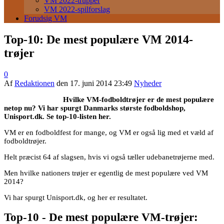
VM 2022-trupper
VM 2022-spilforslag
Forudsig VM
Top-10: De mest populære VM 2014-
trøjer
0
Af
Redaktionen
den
17. juni 2014 23:49
Nyheder
Hvilke VM-fodboldtrøjer er de mest populære
netop nu? Vi har spurgt Danmarks største fodboldshop,
Unisport.dk. Se top-10-listen her.
VM er en fodboldfest for mange, og VM er også lig med et væld af
fodboldtrøjer.
Helt præcist 64 af slagsen, hvis vi også tæller udebanetrøjerne med.
Men hvilke nationers trøjer er egentlig de mest populære ved VM
2014?
Vi har spurgt Unisport.dk, og her er resultatet.
Top-10 - De mest populære VM-trøjer: