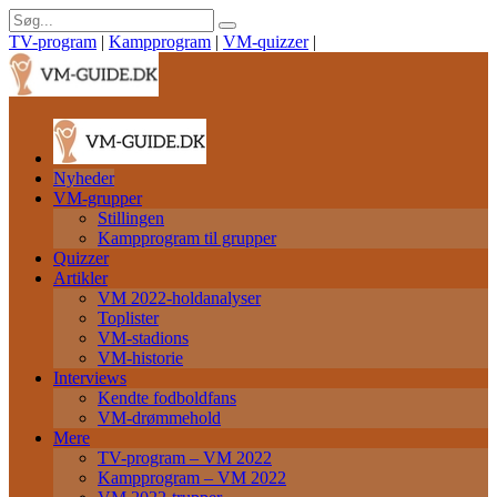
TV-program
|
Kampprogram
|
VM-quizzer
|
Nyheder
VM-grupper
Stillingen
Kampprogram til grupper
Quizzer
Artikler
VM 2022-holdanalyser
Toplister
VM-stadions
VM-historie
Interviews
Kendte fodboldfans
VM-drømmehold
Mere
TV-program – VM 2022
Kampprogram – VM 2022