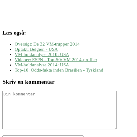
Læs også:
Oversigt: De 32 VM-trupper 2014
Optakt: Belgien - USA
VM-holdanalyse 2010: USA
Videoer: ESPN - Top-50: VM 2014-profiler
VM-holdanalyse 2014: USA
Top-10: Odds-fakta inden Brasilien - Tyskland
Skriv en kommentar