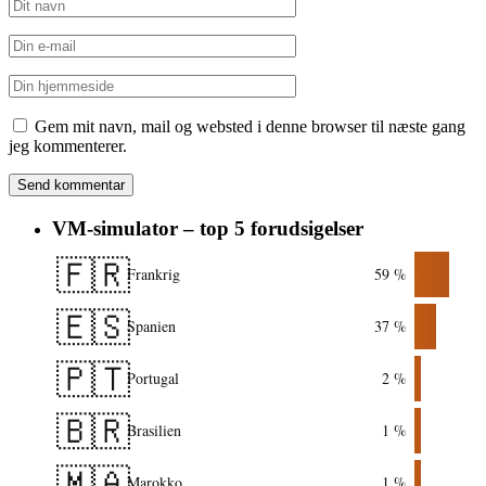
Gem mit navn, mail og websted i denne browser til næste gang
jeg kommenterer.
VM-simulator – top 5 forudsigelser
🇫🇷
Frankrig
59 %
🇪🇸
Spanien
37 %
🇵🇹
Portugal
2 %
🇧🇷
Brasilien
1 %
🇲🇦
Marokko
1 %