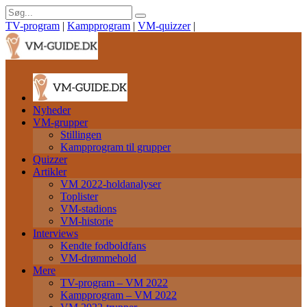
TV-program
|
Kampprogram
|
VM-quizzer
|
Nyheder
VM-grupper
Stillingen
Kampprogram til grupper
Quizzer
Artikler
VM 2022-holdanalyser
Toplister
VM-stadions
VM-historie
Interviews
Kendte fodboldfans
VM-drømmehold
Mere
TV-program – VM 2022
Kampprogram – VM 2022