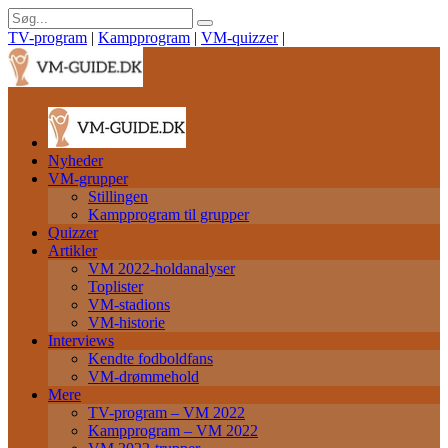
TV-program
|
Kampprogram
|
VM-quizzer
|
Nyheder
VM-grupper
Stillingen
Kampprogram til grupper
Quizzer
Artikler
VM 2022-holdanalyser
Toplister
VM-stadions
VM-historie
Interviews
Kendte fodboldfans
VM-drømmehold
Mere
TV-program – VM 2022
Kampprogram – VM 2022