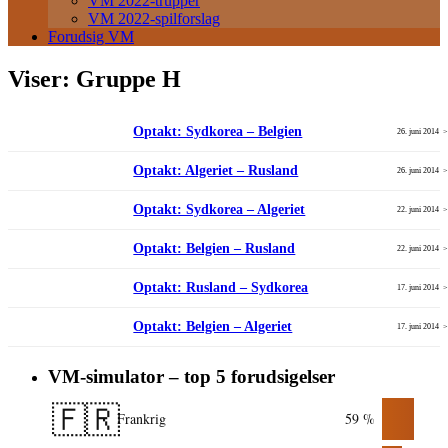
VM 2022-trupper
VM 2022-spilforslag
Forudsig VM
Viser:
Gruppe H
Optakt: Sydkorea – Belgien
26. juni 2014
Optakt: Algeriet – Rusland
26. juni 2014
Optakt: Sydkorea – Algeriet
22. juni 2014
Optakt: Belgien – Rusland
22. juni 2014
Optakt: Rusland – Sydkorea
17. juni 2014
Optakt: Belgien – Algeriet
17. juni 2014
VM-simulator – top 5 forudsigelser
🇫🇷
Frankrig
59 %