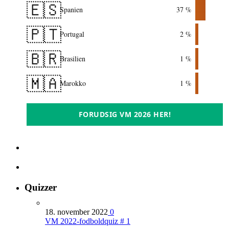
🇪🇸
Spanien
37 %
🇵🇹
Portugal
2 %
🇧🇷
Brasilien
1 %
🇲🇦
Marokko
1 %
FORUDSIG VM 2026 HER!
Quizzer
18. november 2022
0
VM 2022-fodboldquiz # 1