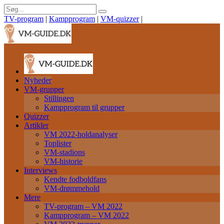
TV-program
|
Kampprogram
|
VM-quizzer
|
Nyheder
VM-grupper
Stillingen
Kampprogram til grupper
Quizzer
Artikler
VM 2022-holdanalyser
Toplister
VM-stadions
VM-historie
Interviews
Kendte fodboldfans
VM-drømmehold
Mere
TV-program – VM 2022
Kampprogram – VM 2022