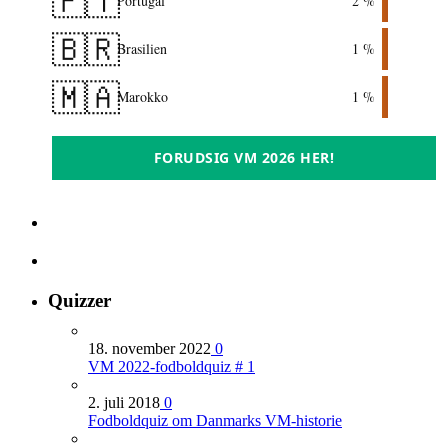
🇵🇹
Portugal
2 %
🇧🇷
Brasilien
1 %
🇲🇦
Marokko
1 %
FORUDSIG VM 2026 HER!
Quizzer
18. november 2022
0
VM 2022-fodboldquiz # 1
2. juli 2018
0
Fodboldquiz om Danmarks VM-historie