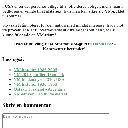
I USA er en del personer villige til at ofre deres boliger, mens man i
Sydkorea er villige til at afstå sex, hvis man kan sikre sig VM-guldet
til sommer.
Slovakiet står noteret for den nation med mindst interesse, hvor blot
tre procent er klar til overhovedet at ofre noget som helst, for at
kunne fuldende en VM-triumf.
Hvad er du villig til at ofre for VM-guld til
Danmark
? -
Kommentér herunder!
Læs også:
VM-historie: 1986-2006
VM 2010-profiler: Danmark
VM-holdanalyse 2010: USA
VM-historie: 1930-1958
Optakt: Tyskland - Argentina
VM-artikel: Den hvide elefant
Skriv en kommentar