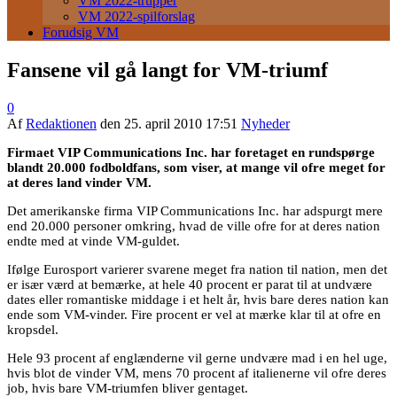
VM 2022-trupper
VM 2022-spilforslag
Forudsig VM
Fansene vil gå langt for VM-triumf
0
Af
Redaktionen
den
25. april 2010 17:51
Nyheder
Firmaet VIP Communications Inc. har foretaget en rundspørge
blandt 20.000 fodboldfans, som viser, at mange vil ofre meget for
at deres land vinder VM.
Det amerikanske firma VIP Communications Inc. har adspurgt mere
end 20.000 personer omkring, hvad de ville ofre for at deres nation
endte med at vinde VM-guldet.
Ifølge Eurosport varierer svarene meget fra nation til nation, men det
er især værd at bemærke, at hele 40 procent er parat til at undvære
dates eller romantiske middage i et helt år, hvis bare deres nation kan
ende som VM-vinder. Fire procent er vel at mærke klar til at ofre en
kropsdel.
Hele 93 procent af englænderne vil gerne undvære mad i en hel uge,
hvis blot de vinder VM, mens 70 procent af italienerne vil ofre deres
job, hvis bare VM-triumfen bliver gentaget.