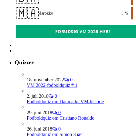
🇲🇦
Marokko
1 %
FORUDSIG VM 2026 HER!
Quizzer
18. november 2022
0
VM 2022-fodboldquiz # 1
2. juli 2018
0
Fodboldquiz om Danmarks VM-historie
29. juni 2018
0
Fodboldquiz om Cristiano Ronaldo
26. juni 2018
0
Fodboldquiz om Simon Kjær