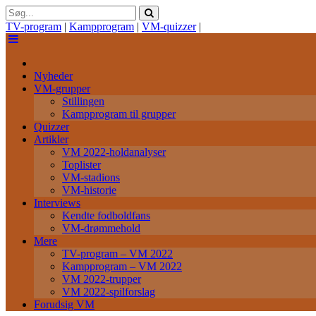
TV-program
|
Kampprogram
|
VM-quizzer
|
Nyheder
VM-grupper
Stillingen
Kampprogram til grupper
Quizzer
Artikler
VM 2022-holdanalyser
Toplister
VM-stadions
VM-historie
Interviews
Kendte fodboldfans
VM-drømmehold
Mere
TV-program – VM 2022
Kampprogram – VM 2022
VM 2022-trupper
VM 2022-spilforslag
Forudsig VM