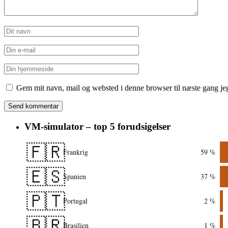
Gem mit navn, mail og websted i denne browser til næste gang j
VM-simulator – top 5 forudsigelser
🇫🇷
Frankrig
59 %
🇪🇸
Spanien
37 %
🇵🇹
Portugal
2 %
🇧🇷
Brasilien
1 %