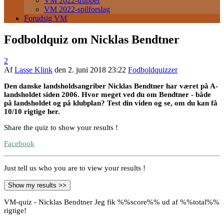
VM 2022-trupper
VM 2022-spilforslag
Forudsig VM
Fodboldquiz om Nicklas Bendtner
2
Af
Lasse Klink
den
2. juni 2018 23:22
Fodboldquizzer
Den danske landsholdsangriber Nicklas Bendtner har været på A-
landsholdet siden 2006. Hvor meget ved du om Bendtner - både
på landsholdet og på klubplan? Test din viden og se, om du kan få
10/10 rigtige her.
Share the quiz to show your results !
Facebook
Just tell us who you are to view your results !
Show my results >>
VM-quiz - Nicklas Bendtner
Jeg fik %%score%% ud af %%total%%
rigtige!