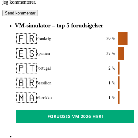
jeg kommenterer.
VM-simulator – top 5 forudsigelser
🇫🇷
Frankrig
59 %
🇪🇸
Spanien
37 %
🇵🇹
Portugal
2 %
🇧🇷
Brasilien
1 %
🇲🇦
Marokko
1 %
FORUDSIG VM 2026 HER!