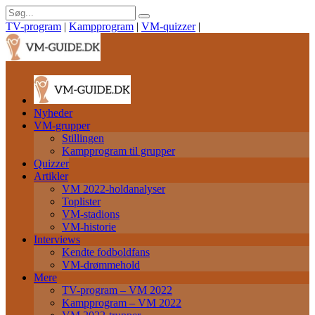
TV-program
|
Kampprogram
|
VM-quizzer
|
Nyheder
VM-grupper
Stillingen
Kampprogram til grupper
Quizzer
Artikler
VM 2022-holdanalyser
Toplister
VM-stadions
VM-historie
Interviews
Kendte fodboldfans
VM-drømmehold
Mere
TV-program – VM 2022
Kampprogram – VM 2022