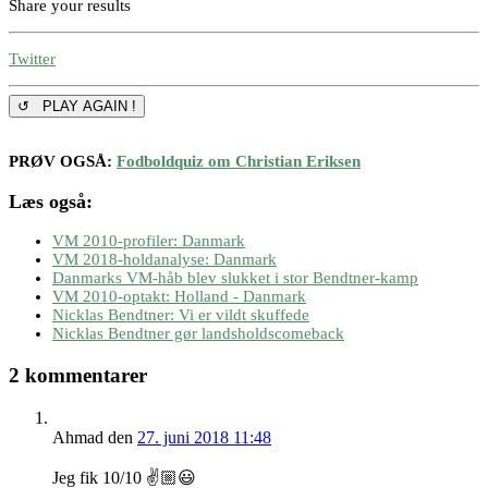
Share your results
Twitter
↺ PLAY AGAIN !
PRØV OGSÅ:
Fodboldquiz om Christian Eriksen
Læs også:
VM 2010-profiler: Danmark
VM 2018-holdanalyse: Danmark
Danmarks VM-håb blev slukket i stor Bendtner-kamp
VM 2010-optakt: Holland - Danmark
Nicklas Bendtner: Vi er vildt skuffede
Nicklas Bendtner gør landsholdscomeback
2 kommentarer
Ahmad
den
27. juni 2018 11:48
Jeg fik 10/10 ✌️🏼😃