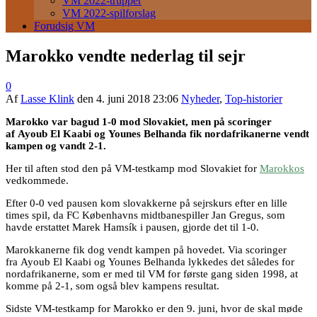
VM 2022-trupper
VM 2022-spilforslag
Forudsig VM
Marokko vendte nederlag til sejr
0
Af
Lasse Klink
den
4. juni 2018 23:06
Nyheder
,
Top-historier
Marokko var bagud 1-0 mod Slovakiet, men på scoringer
af Ayoub El Kaabi og Younes Belhanda fik nordafrikanerne vendt
kampen og vandt 2-1.
Her til aften stod den på VM-testkamp mod Slovakiet for
Marokkos
vedkommede.
Efter 0-0 ved pausen kom slovakkerne på sejrskurs efter en lille
times spil, da FC Københavns midtbanespiller Jan Gregus, som
havde erstattet Marek Hamsík i pausen, gjorde det til 1-0.
Marokkanerne fik dog vendt kampen på hovedet. Via scoringer
fra Ayoub El Kaabi og Younes Belhanda lykkedes det således for
nordafrikanerne, som er med til VM for første gang siden 1998, at
komme på 2-1, som også blev kampens resultat.
Sidste VM-testkamp for Marokko er den 9. juni, hvor de skal møde