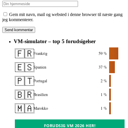
Gem mit navn, mail og websted i denne browser til næste gang
jeg kommenterer.
VM-simulator – top 5 forudsigelser
🇫🇷
Frankrig
59 %
🇪🇸
Spanien
37 %
🇵🇹
Portugal
2 %
🇧🇷
Brasilien
1 %
🇲🇦
Marokko
1 %
FORUDSIG VM 2026 HER!