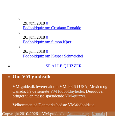
29. juni 2018
0
Fodboldquiz om Cristiano Ronaldo
26. juni 2018
0
Fodboldquiz om Simon Kjær
26. juni 2018
0
Fodboldquiz om Kasper Schmeichel
SE ALLE QUIZZER
Om VM-guide.dk
VM-guide.dk leverer alt om VM 2026 i USA, Mexico og
Canada. Få de seneste
VM fodboldnyheder
. Derudover
bringer vi en masse spændende
VM-quizzer
.
Velkommen på Danmarks bedste VM-fodboldsite.
Copyright 2010-2026 – VM-guide.dk
|
Annoncering
|
Kontakt
|