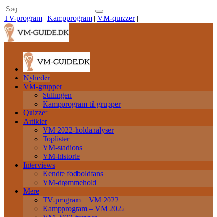
TV-program
|
Kampprogram
|
VM-quizzer
|
Nyheder
VM-grupper
Stillingen
Kampprogram til grupper
Quizzer
Artikler
VM 2022-holdanalyser
Toplister
VM-stadions
VM-historie
Interviews
Kendte fodboldfans
VM-drømmehold
Mere
TV-program – VM 2022
Kampprogram – VM 2022