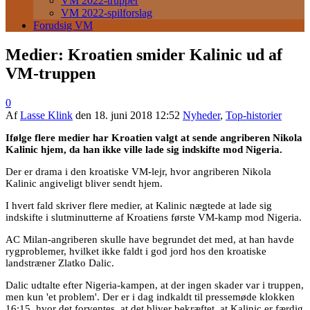
VM 2022-trupper
VM 2022-spilforslag
Forudsig VM
Medier: Kroatien smider Kalinic ud af
VM-truppen
0
Af
Lasse Klink
den
18. juni 2018 12:52
Nyheder
,
Top-historier
Ifølge flere medier har Kroatien valgt at sende angriberen Nikola
Kalinic hjem, da han ikke ville lade sig indskifte mod Nigeria.
Der er drama i den kroatiske VM-lejr, hvor angriberen Nikola
Kalinic angiveligt bliver sendt hjem.
I hvert fald skriver flere medier, at Kalinic nægtede at lade sig
indskifte i slutminutterne af Kroatiens første VM-kamp mod Nigeria.
AC Milan-angriberen skulle have begrundet det med, at han havde
rygproblemer, hvilket ikke faldt i god jord hos den kroatiske
landstræner Zlatko Dalic.
Dalic udtalte efter Nigeria-kampen, at der ingen skader var i truppen,
men kun 'et problem'. Der er i dag indkaldt til pressemøde klokken
16:15, hvor det forventes, at det bliver bekræftet, at Kalinic er færdig