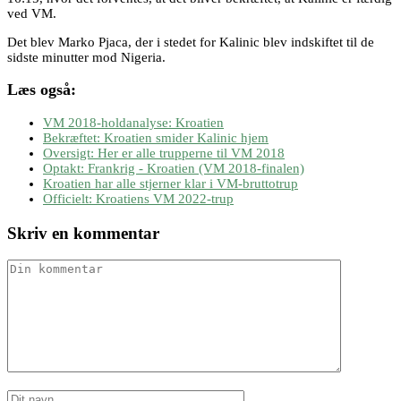
ved VM.
Det blev Marko Pjaca, der i stedet for Kalinic blev indskiftet til de
sidste minutter mod Nigeria.
Læs også:
VM 2018-holdanalyse: Kroatien
Bekræftet: Kroatien smider Kalinic hjem
Oversigt: Her er alle trupperne til VM 2018
Optakt: Frankrig - Kroatien (VM 2018-finalen)
Kroatien har alle stjerner klar i VM-bruttotrup
Officielt: Kroatiens VM 2022-trup
Skriv en kommentar