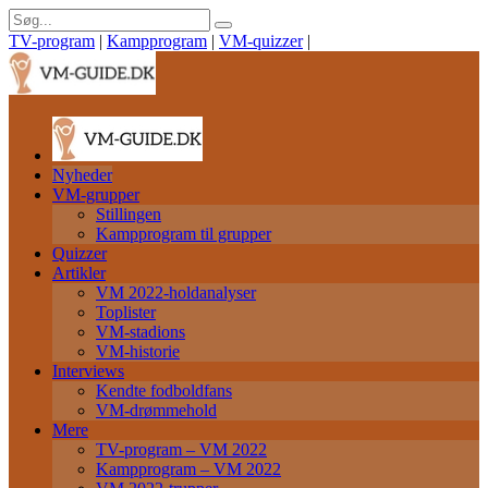
TV-program
|
Kampprogram
|
VM-quizzer
|
Nyheder
VM-grupper
Stillingen
Kampprogram til grupper
Quizzer
Artikler
VM 2022-holdanalyser
Toplister
VM-stadions
VM-historie
Interviews
Kendte fodboldfans
VM-drømmehold
Mere
TV-program – VM 2022
Kampprogram – VM 2022