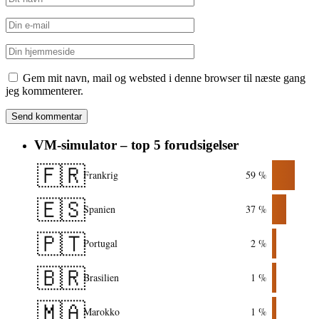
Gem mit navn, mail og websted i denne browser til næste gang
jeg kommenterer.
VM-simulator – top 5 forudsigelser
🇫🇷
Frankrig
59 %
🇪🇸
Spanien
37 %
🇵🇹
Portugal
2 %
🇧🇷
Brasilien
1 %
🇲🇦
Marokko
1 %