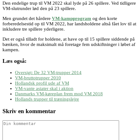
Den endelige trup til VM 2022 skal lyde på 26 spillere. Ved tidligere
VM-slutrunder lød den på 23 spillere.
Men grundet det hårdere
VM-kampprogram
og den korte
forberedelsestid op til VM 2022, har landsholdene altså fået lov til at
inkludere tre spillere yderligere.
Det er også tilladt for holdene, at have op til 15 spillere siddende på
bænken, hvor de maksimalt må foretage fem udskiftninger i løbet af
kampen.
Læs også:
Oversigt: De 32 VM-trupper 2014
VM-bruttotrupper 2010
Hollandsk profil ude af VM
VM-vante asiater skal i aktion
Danmarks VM-køreplan frem mod VM 2018
Hollands trupper til træningslejre
Skriv en kommentar