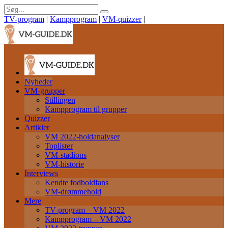
TV-program
|
Kampprogram
|
VM-quizzer
|
Nyheder
VM-grupper
Stillingen
Kampprogram til grupper
Quizzer
Artikler
VM 2022-holdanalyser
Toplister
VM-stadions
VM-historie
Interviews
Kendte fodboldfans
VM-drømmehold
Mere
TV-program – VM 2022
Kampprogram – VM 2022