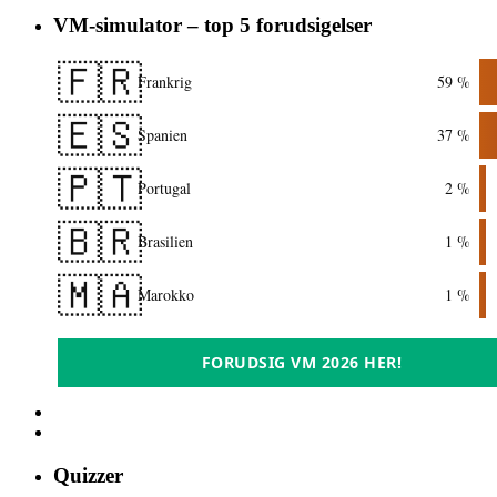
VM-simulator – top 5 forudsigelser
🇫🇷
Frankrig
59 %
🇪🇸
Spanien
37 %
🇵🇹
Portugal
2 %
🇧🇷
Brasilien
1 %
🇲🇦
Marokko
1 %
FORUDSIG VM 2026 HER!
Quizzer