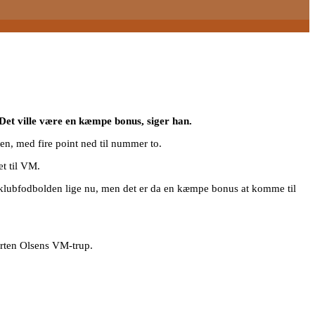
 Det ville være en kæmpe bonus, siger han.
en, med fire point ned til nummer to.
et til VM.
om klubfodbolden lige nu, men det er da en kæmpe bonus at komme til
orten Olsens VM-trup.