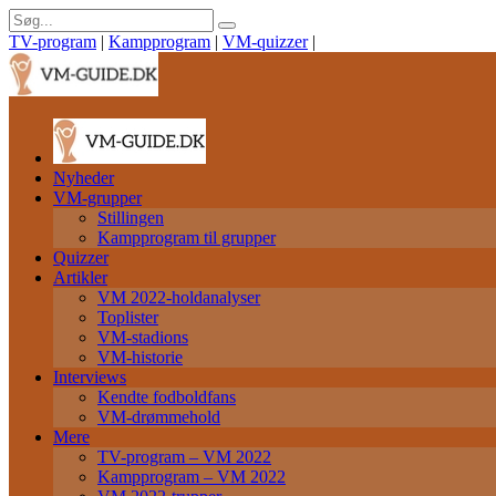
TV-program
|
Kampprogram
|
VM-quizzer
|
Nyheder
VM-grupper
Stillingen
Kampprogram til grupper
Quizzer
Artikler
VM 2022-holdanalyser
Toplister
VM-stadions
VM-historie
Interviews
Kendte fodboldfans
VM-drømmehold
Mere
TV-program – VM 2022
Kampprogram – VM 2022