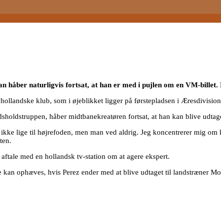
an håber naturligvis fortsat, at han er med i pujlen om en VM-billet.
hollandske klub, som i øjeblikket ligger på førstepladsen i Æresdivision
landsholdstruppen, håber midtbanekreatøren fortsat, at han kan blive udtag
et ikke lige til højrefoden, men man ved aldrig. Jeg koncentrerer mig 
ten.
 aftale med en hollandsk tv-station om at agere ekspert.
nne kan ophæves, hvis Perez ender med at blive udtaget til landstræner M