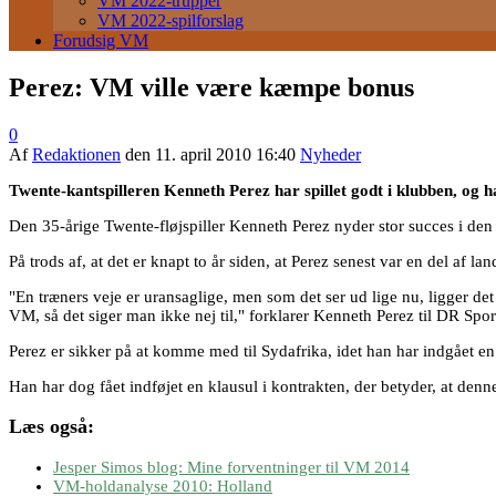
VM 2022-trupper
VM 2022-spilforslag
Forudsig VM
Perez: VM ville være kæmpe bonus
0
Af
Redaktionen
den
11. april 2010 16:40
Nyheder
Twente-kantspilleren Kenneth Perez har spillet godt i klubben, og h
Den 35-årige Twente-fløjspiller Kenneth Perez nyder stor succes i den 
På trods af, at det er knapt to år siden, at Perez senest var en del af 
"En træners veje er uransaglige, men som det ser ud lige nu, ligger d
VM, så det siger man ikke nej til," forklarer Kenneth Perez til DR Spor
Perez er sikker på at komme med til Sydafrika, idet han har indgået en
Han har dog fået indføjet en klausul i kontrakten, der betyder, at de
Læs også:
Jesper Simos blog: Mine forventninger til VM 2014
VM-holdanalyse 2010: Holland