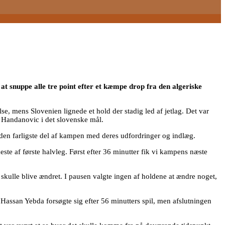
t snuppe alle tre point efter et kæmpe drop fra den algeriske
se, mens Slovenien lignede et hold der stadig led af jetlag. Det var
er Handanovic i det slovenske mål.
den farligste del af kampen med deres udfordringer og indlæg.
ste af første halvleg. Først efter 36 minutter fik vi kampens næste
e skulle blive ændret. I pausen valgte ingen af holdene at ændre noget,
Hassan Yebda forsøgte sig efter 56 minutters spil, men afslutningen