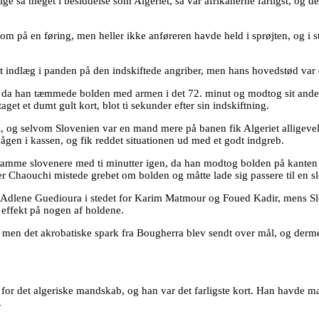
ige så meget i besiddelse som Algeriet, så var afrikanerne farligst, og 
m på en føring, men heller ikke anføreren havde held i sprøjten, og i st
et indlæg i panden på den indskiftede angriber, men hans hovedstød var
 da han tæmmede bolden med armen i det 72. minut og modtog sit andet g
et et dumt gult kort, blot ti sekunder efter sin indskiftning.
, og selvom Slovenien var en mand mere på banen fik Algeriet alligevel
gen i kassen, og fik reddet situationen ud med et godt indgreb.
amme slovenere med ti minutter igen, da han modtog bolden på kanten af
 Chaouchi mistede grebet om bolden og måtte lade sig passere til en sl
r og Adlene Guedioura i stedet for Karim Matmour og Foued Kadir, mens 
 effekt på nogen af holdene.
, men det akrobatiske spark fra Bougherra blev sendt over mål, og derm
t for det algeriske mandskab, og han var det farligste kort. Han havde 
.