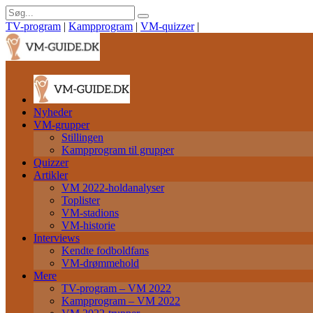
TV-program
|
Kampprogram
|
VM-quizzer
|
Nyheder
VM-grupper
Stillingen
Kampprogram til grupper
Quizzer
Artikler
VM 2022-holdanalyser
Toplister
VM-stadions
VM-historie
Interviews
Kendte fodboldfans
VM-drømmehold
Mere
TV-program – VM 2022
Kampprogram – VM 2022