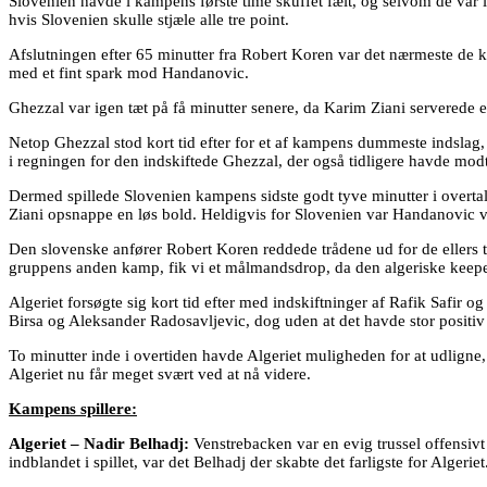
Slovenien havde i kampens første time skuffet fælt, og selvom de var l
hvis Slovenien skulle stjæle alle tre point.
Afslutningen efter 65 minutter fra Robert Koren var det nærmeste de ko
med et fint spark mod Handanovic.
Ghezzal var igen tæt på få minutter senere, da Karim Ziani serverede 
Netop Ghezzal stod kort tid efter for et af kampens dummeste indslag,
i regningen for den indskiftede Ghezzal, der også tidligere havde modtag
Dermed spillede Slovenien kampens sidste godt tyve minutter i overtal
Ziani opsnappe en løs bold. Heldigvis for Slovenien var Handanovic vå
Den slovenske anfører Robert Koren reddede trådene ud for de ellers t
gruppens anden kamp, fik vi et målmandsdrop, da den algeriske keeper
Algeriet forsøgte sig kort tid efter med indskiftninger af Rafik Safi
Birsa og Aleksander Radosavljevic, dog uden at det havde stor positiv
To minutter inde i overtiden havde Algeriet muligheden for at udligne
Algeriet nu får meget svært ved at nå videre.
Kampens spillere:
Algeriet – Nadir Belhadj:
Venstrebacken var en evig trussel offensiv
indblandet i spillet, var det Belhadj der skabte det farligste for Algeriet