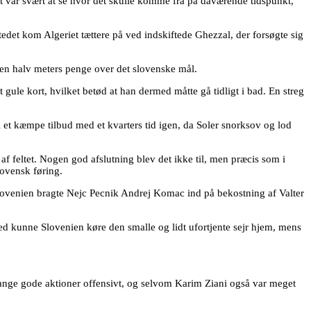
det var svært at se hvor det skulle komme fra på daværende tidspunkt,
edet kom Algeriet tættere på ved indskiftede Ghezzal, der forsøgte sig
 en halv meters penge over det slovenske mål.
ule kort, hvilket betød at han dermed måtte gå tidligt i bad. En streg
 et kæmpe tilbud med et kvarters tid igen, da Soler snorksov og lod
 feltet. Nogen god afslutning blev det ikke til, men præcis som i
ovensk føring.
Slovenien bragte Nejc Pecnik Andrej Komac ind på bekostning af Valter
ed kunne Slovenien køre den smalle og lidt ufortjente sejr hjem, mens
mange gode aktioner offensivt, og selvom Karim Ziani også var meget