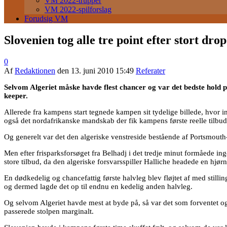
VM 2022-trupper
VM 2022-spilforslag
Forudsig VM
Slovenien tog alle tre point efter stort drop
0
Af
Redaktionen
den
13. juni 2010 15:49
Referater
Selvom Algeriet måske havde flest chancer og var det bedste hold p
keeper.
Allerede fra kampens start tegnede kampen sit tydelige billede, hvor in
også det nordafrikanske mandskab der fik kampens første reelle tilbud,
Og generelt var det den algeriske venstreside bestående af Portsmout
Men efter frisparksforsøget fra Belhadj i det tredje minut formåede ing
store tilbud, da den algeriske forsvarsspiller Halliche headede en hjørn
En dødkedelig og chancefattig første halvleg blev fløjtet af med stillin
og dermed lagde det op til endnu en kedelig anden halvleg.
Og selvom Algeriet havde mest at byde på, så var det som forventet og
passerede stolpen marginalt.