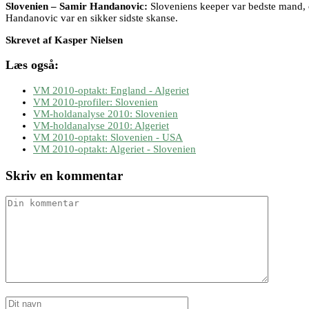
Slovenien – Samir Handanovic:
Sloveniens keeper var bedste mand, o
Handanovic var en sikker sidste skanse.
Skrevet af Kasper Nielsen
Læs også:
VM 2010-optakt: England - Algeriet
VM 2010-profiler: Slovenien
VM-holdanalyse 2010: Slovenien
VM-holdanalyse 2010: Algeriet
VM 2010-optakt: Slovenien - USA
VM 2010-optakt: Algeriet - Slovenien
Skriv en kommentar