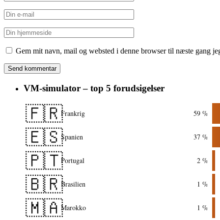
Gem mit navn, mail og websted i denne browser til næste gang j
VM-simulator – top 5 forudsigelser
🇫🇷
Frankrig
59 %
🇪🇸
Spanien
37 %
🇵🇹
Portugal
2 %
🇧🇷
Brasilien
1 %
🇲🇦
Marokko
1 %