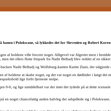
å banen i Polokwane, så lykkedes det for Slovenien og Robert Koren a
gen af holdene ville forcere noget. Alligevel var Algeriet mest i besiddel
 men det ellers flotte frispark fra Nadir Belhadj blev reddet af en sikk
h-backen Nadir Belhadj og Wolfsburg-kanten Karim Ziani, der udgjorde 
en af holdene at skabe noget, og det var noget en dødbider i langt det me
esparksbold lige forbi fjerneste stolpe.
gen 0-0, og lige umiddelbart var der intet der tydede på at dette scenari
så en noget chancefattig anden halvleg der udspillede sig i Polokwane. 