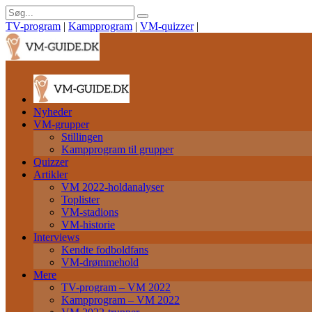
TV-program
|
Kampprogram
|
VM-quizzer
|
Nyheder
VM-grupper
Stillingen
Kampprogram til grupper
Quizzer
Artikler
VM 2022-holdanalyser
Toplister
VM-stadions
VM-historie
Interviews
Kendte fodboldfans
VM-drømmehold
Mere
TV-program – VM 2022
Kampprogram – VM 2022