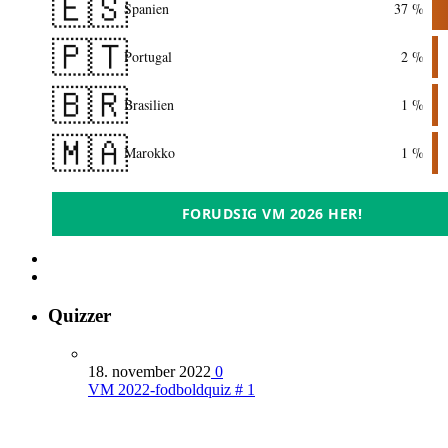
🇪🇸
Spanien
37 %
🇵🇹
Portugal
2 %
🇧🇷
Brasilien
1 %
🇲🇦
Marokko
1 %
FORUDSIG VM 2026 HER!
Quizzer
18. november 2022
0
VM 2022-fodboldquiz # 1