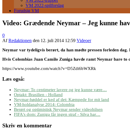
VM 2022-trupper
VM 2022-spilforslag
Forudsig VM
Video: Grædende Neymar – Jeg kunne have 
0
Af
Redaktionen
den
12. juli 2014 12:59
Videoer
Neymar var tydeligvis berørt, da han mødte pressen forleden dag. På
Hvis Colombias Juan Camilo Zuniga havde ramt Neymar bare to cent
https://www.youtube.com/watch?v=D5Zdi6bWXRk
Læs også:
Neymar: To centimeter lavere og jeg kunne være…
Optakt: Brasilien - Holland
Neymar-bøddel er ked af det: Kæmpede for mit land
VM-holdanalyse 2014: Colombia
Berørt og optimistisk Neymar sender videohilsen
FIFA's dom: Zuniga får ingen straf - Silva har…
Skriv en kommentar