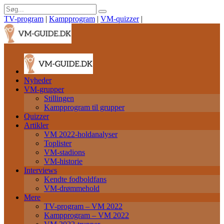
TV-program
|
Kampprogram
|
VM-quizzer
|
Nyheder
VM-grupper
Stillingen
Kampprogram til grupper
Quizzer
Artikler
VM 2022-holdanalyser
Toplister
VM-stadions
VM-historie
Interviews
Kendte fodboldfans
VM-drømmehold
Mere
TV-program – VM 2022
Kampprogram – VM 2022