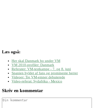
Læs også:
Her skal Danmark bo under VM
VM 2010-profiler: Danmark
Referater: VM-testkampe - 7. og 8. juni
Spanien hyldet af fans og prominente herrer
Videoer: Tre VM-emner debuterede
Video-referat: Sydafrika - Mexico
Skriv en kommentar