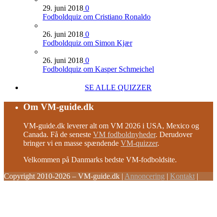
29. juni 2018
0
Fodboldquiz om Cristiano Ronaldo
26. juni 2018
0
Fodboldquiz om Simon Kjær
26. juni 2018
0
Fodboldquiz om Kasper Schmeichel
SE ALLE QUIZZER
Om VM-guide.dk
VM-guide.dk leverer alt om VM 2026 i USA, Mexico og
Canada. Få de seneste
VM fodboldnyheder
. Derudover
bringer vi en masse spændende
VM-quizzer
.
Velkommen på Danmarks bedste VM-fodboldsite.
Copyright 2010-2026 – VM-guide.dk
|
Annoncering
|
Kontakt
|