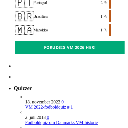
🇵🇹
Portugal
2 %
🇧🇷
Brasilien
1 %
🇲🇦
Marokko
1 %
FORUDSIG VM 2026 HER!
Quizzer
18. november 2022
0
VM 2022-fodboldquiz # 1
2. juli 2018
0
Fodboldquiz om Danmarks VM-historie