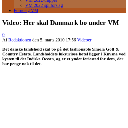
VM 2022-trupper
VM 2022-spilforslag
Forudsig VM
Video: Her skal Danmark bo under VM
0
Af
Redaktionen
den
5. marts 2010 17:56
Videoer
Det danske landshold skal bo på det fashionable Simola Golf &
Country Estate. Landsholdets luksuriøse hotel ligger i Knysna ved
kysten til det Indiske Ocean, og er et yndet feriested for dem, der
har penge nok til det.