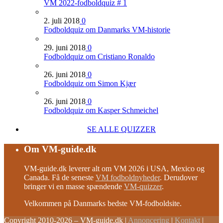
VM 2022-fodboldquiz # 1
2. juli 2018
0
Fodboldquiz om Danmarks VM-historie
29. juni 2018
0
Fodboldquiz om Cristiano Ronaldo
26. juni 2018
0
Fodboldquiz om Simon Kjær
26. juni 2018
0
Fodboldquiz om Kasper Schmeichel
SE ALLE QUIZZER
Om VM-guide.dk
VM-guide.dk leverer alt om VM 2026 i USA, Mexico og
Canada. Få de seneste
VM fodboldnyheder
. Derudover
bringer vi en masse spændende
VM-quizzer
.
Velkommen på Danmarks bedste VM-fodboldsite.
Copyright 2010-2026 – VM-guide.dk
|
Annoncering
|
Kontakt
|