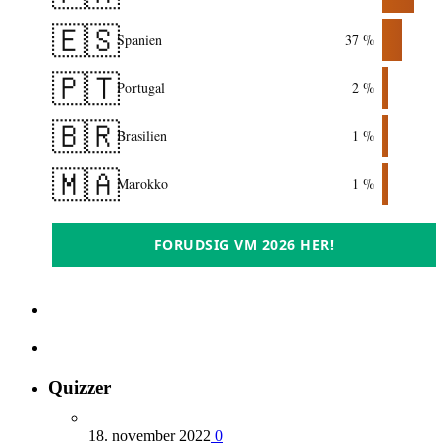
🇪🇸
Spanien
37 %
🇵🇹
Portugal
2 %
🇧🇷
Brasilien
1 %
🇲🇦
Marokko
1 %
FORUDSIG VM 2026 HER!
Quizzer
18. november 2022
0