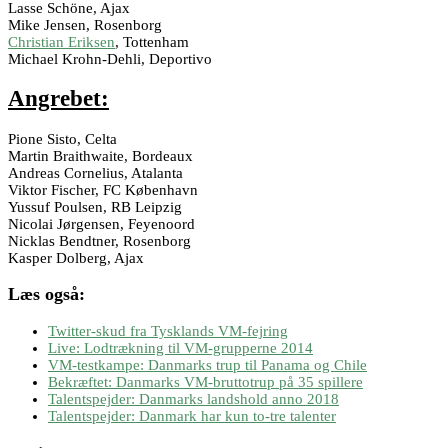
Lasse Schöne, Ajax
Mike Jensen, Rosenborg
Christian Eriksen
, Tottenham
Michael Krohn-Dehli, Deportivo
Angrebet:
Pione Sisto, Celta
Martin Braithwaite, Bordeaux
Andreas Cornelius, Atalanta
Viktor Fischer, FC København
Yussuf Poulsen, RB Leipzig
Nicolai Jørgensen, Feyenoord
Nicklas Bendtner, Rosenborg
Kasper Dolberg, Ajax
Læs også:
Twitter-skud fra Tysklands VM-fejring
Live: Lodtrækning til VM-grupperne 2014
VM-testkampe: Danmarks trup til Panama og Chile
Bekræftet: Danmarks VM-bruttotrup på 35 spillere
Talentspejder: Danmarks landshold anno 2018
Talentspejder: Danmark har kun to-tre talenter