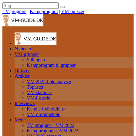
TV-program
|
Kampprogram
|
VM-quizzer
|
Nyheder
VM-grupper
Stillingen
Kampprogram til grupper
Quizzer
Artikler
VM 2022-holdanalyser
Toplister
VM-stadions
VM-historie
Interviews
Kendte fodboldfans
VM-drømmehold
Mere
TV-program – VM 2022
Kampprogram – VM 2022