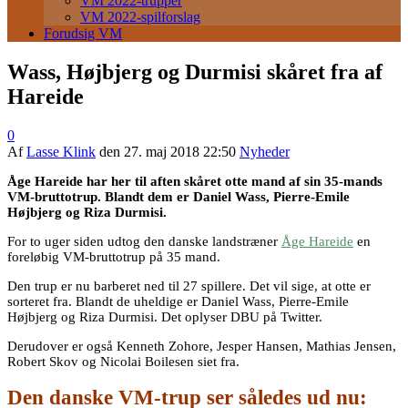
VM 2022-trupper
VM 2022-spilforslag
Forudsig VM
Wass, Højbjerg og Durmisi skåret fra af
Hareide
0
Af
Lasse Klink
den
27. maj 2018 22:50
Nyheder
Åge Hareide har her til aften skåret otte mand af sin 35-mands
VM-bruttotrup. Blandt dem er Daniel Wass, Pierre-Emile
Højbjerg og Riza Durmisi.
For to uger siden udtog den danske landstræner
Åge Hareide
en
foreløbig VM-bruttotrup på 35 mand.
Den trup er nu barberet ned til 27 spillere. Det vil sige, at otte er
sorteret fra. Blandt de uheldige er Daniel Wass, Pierre-Emile
Højbjerg og Riza Durmisi. Det oplyser DBU på Twitter.
Derudover er også Kenneth Zohore, Jesper Hansen, Mathias Jensen,
Robert Skov og Nicolai Boilesen siet fra.
Den danske VM-trup ser således ud nu: