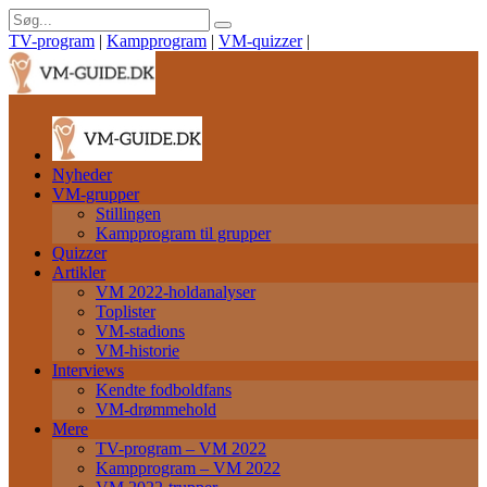
TV-program
|
Kampprogram
|
VM-quizzer
|
Nyheder
VM-grupper
Stillingen
Kampprogram til grupper
Quizzer
Artikler
VM 2022-holdanalyser
Toplister
VM-stadions
VM-historie
Interviews
Kendte fodboldfans
VM-drømmehold
Mere
TV-program – VM 2022
Kampprogram – VM 2022