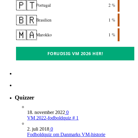
🇵🇹
Portugal
2 %
🇧🇷
Brasilien
1 %
🇲🇦
Marokko
1 %
FORUDSIG VM 2026 HER!
Quizzer
18. november 2022
0
VM 2022-fodboldquiz # 1
2. juli 2018
0
Fodboldquiz om Danmarks VM-historie