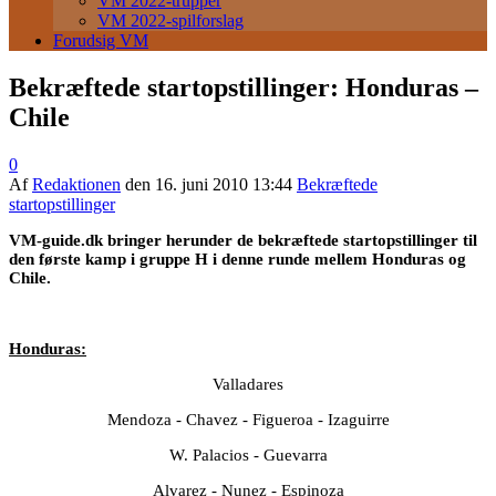
VM 2022-trupper
VM 2022-spilforslag
Forudsig VM
Bekræftede startopstillinger: Honduras –
Chile
0
Af
Redaktionen
den
16. juni 2010 13:44
Bekræftede
startopstillinger
VM-guide.dk bringer herunder de bekræftede startopstillinger til
den første kamp i gruppe H i denne runde mellem Honduras og
Chile.
Honduras:
Valladares
Mendoza - Chavez - Figueroa - Izaguirre
W. Palacios - Guevarra
Alvarez - Nunez - Espinoza