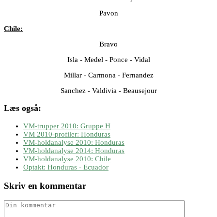
Pavon
Chile:
Bravo
Isla - Medel - Ponce - Vidal
Millar - Carmona - Fernandez
Sanchez - Valdivia - Beausejour
Læs også:
VM-trupper 2010: Gruppe H
VM 2010-profiler: Honduras
VM-holdanalyse 2010: Honduras
VM-holdanalyse 2014: Honduras
VM-holdanalyse 2010: Chile
Optakt: Honduras - Ecuador
Skriv en kommentar