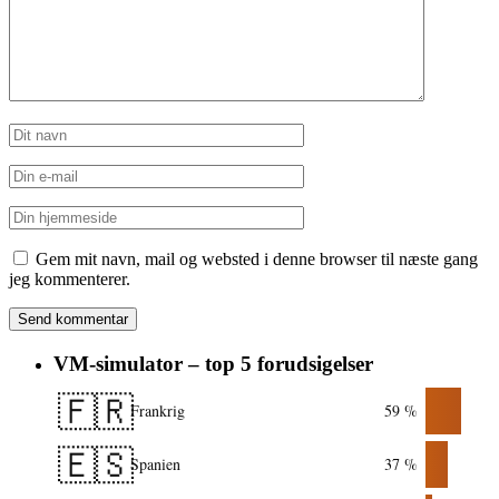
Gem mit navn, mail og websted i denne browser til næste gang
jeg kommenterer.
VM-simulator – top 5 forudsigelser
🇫🇷
Frankrig
59 %
🇪🇸
Spanien
37 %