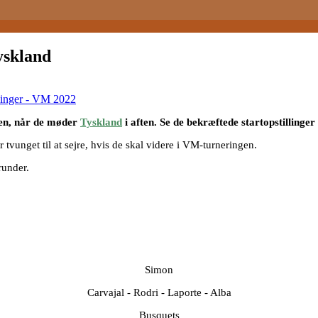
yskland
llinger - VM 2022
alen, når de møder
Tyskland
i aften. Se de bekræftede startopstillinger 
tvunget til at sejre, hvis de skal videre i VM-turneringen.
runder.
Simon
Carvajal - Rodri - Laporte - Alba
Busquets