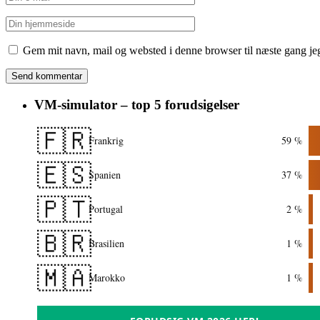
Gem mit navn, mail og websted i denne browser til næste gang j
VM-simulator – top 5 forudsigelser
🇫🇷
Frankrig
59 %
🇪🇸
Spanien
37 %
🇵🇹
Portugal
2 %
🇧🇷
Brasilien
1 %
🇲🇦
Marokko
1 %