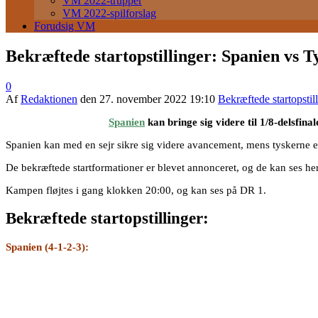
VM 2022-trupper
VM 2022-spilforslag
Forudsig VM
Bekræftede startopstillinger: Spanien vs T
0
Af
Redaktionen
den
27. november 2022 19:10
Bekræftede startopsti
Spanien
kan bringe sig videre til 1/8-delsfin
Spanien kan med en sejr sikre sig videre avancement, mens tyskerne er 
De bekræftede startformationer er blevet annonceret, og de kan ses he
Kampen fløjtes i gang klokken 20:00, og kan ses på DR 1.
Bekræftede startopstillinger:
Spanien (4-1-2-3):