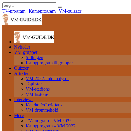
TV-program
|
Kampprogram
|
VM-quizzer
|
Nyheder
VM-grupper
Stillingen
Kampprogram til grupper
Quizzer
Artikler
VM 2022-holdanalyser
Toplister
VM-stadions
VM-historie
Interviews
Kendte fodboldfans
VM-drømmehold
Mere
TV-program – VM 2022
Kampprogram – VM 2022