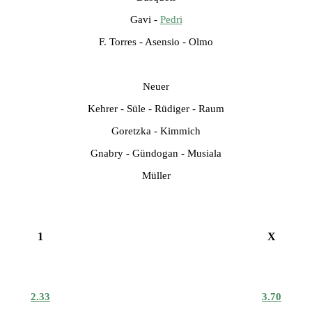
Gavi -
Pedri
F. Torres - Asensio - Olmo
Neuer
Kehrer - Süle - Rüdiger - Raum
Goretzka - Kimmich
Gnabry - Gündogan - Musiala
Müller
1
X
2.33
3.70