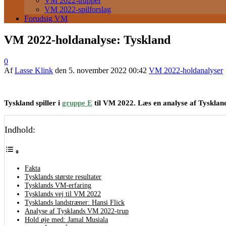
VM 2022-trupper
VM 2022-spilforslag
Forudsig VM
VM 2022-holdanalyse: Tyskland
0
Af
Lasse Klink
den
5. november 2022 00:42
VM 2022-holdanalyser
Tyskland spiller i
gruppe E
til VM 2022. Læs en analyse af Tyskland
Indhold:
Fakta
Tysklands største resultater
Tysklands VM-erfaring
Tysklands vej til VM 2022
Tysklands landstræner: Hansi Flick
Analyse af Tysklands VM 2022-trup
Hold øje med: Jamal Musiala