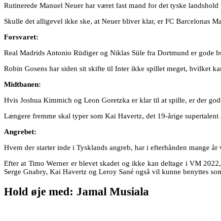
Rutinerede Manuel Neuer har været fast mand for det tyske landshold i
Skulle det alligevel ikke ske, at Neuer bliver klar, er FC Barcelonas M
Forsvaret:
Real Madrids Antonio Rüdiger og Niklas Süle fra Dortmund er gode bud 
Robin Gosens har siden sit skifte til Inter ikke spillet meget, hvilket 
Midtbanen:
Hvis Joshua Kimmich og Leon Goretzka er klar til at spille, er der g
Længere fremme skal typer som Kai Havertz, det 19-årige supertalent 
Angrebet:
Hvem der starter inde i Tysklands angreb, har i efterhånden mange år væ
Efter at Timo Werner er blevet skadet og ikke kan deltage i VM 2022, 
Serge Gnabry, Kai Havertz og Leroy Sané også vil kunne benyttes som 
Hold øje med: Jamal Musiala