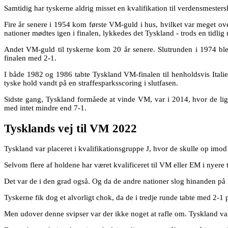
Samtidig har tyskerne aldrig misset en kvalifikation til verdensmesters
Fire år senere i 1954 kom første VM-guld i hus, hvilket var meget o
nationer mødtes igen i finalen, lykkedes det Tyskland - trods en tidlig
Andet VM-guld til tyskerne kom 20 år senere. Slutrunden i 1974 bl
finalen med 2-1.
I både 1982 og 1986 tabte Tyskland VM-finalen til henholdsvis Itali
tyske hold vandt på en straffesparksscoring i slutfasen.
Sidste gang, Tyskland formåede at vinde VM, var i 2014, hvor de lige
med intet mindre end 7-1.
Tysklands vej til VM 2022
Tyskland var placeret i kvalifikationsgruppe J, hvor de skulle op i
Selvom flere af holdene har været kvalificeret til VM eller EM i nyere 
Det var de i den grad også. Og da de andre nationer slog hinanden på 
Tyskerne fik dog et alvorligt chok, da de i tredje runde tabte med 2
Men udover denne svipser var der ikke noget at rafle om. Tyskland var