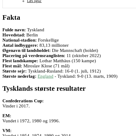
Læs også:
Fakta
Fulde navn:
Tyskland
Hovedstad:
Berlin
National-stadion:
Forskellige
Antal indbyggere:
83,13 millioner
Øgenavn til landsholdet:
Die Mannschaft (holdet)
Placering på verdensranglisten:
11 (oktober 2022)
Flest landskampe:
Lothar Matthäus (150 kampe)
Flest mål:
Miroslav Klose (71 mål)
Største sejr:
Tyskland-Rusland: 16-0 (1. juli, 1912)
Største nederlag:
England
- Tyskland: 9-0 (13. marts, 1909)
Tysklands største resultater
Confederations Cup:
Vinder i 2017.
EM:
Vundet i 1972, 1980 og 1996.
VM:
Vundet i 1954, 1974, 1990 og 2014