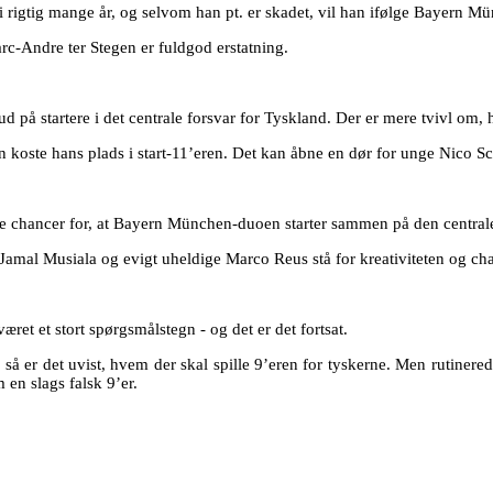
 rigtig mange år, og selvom han pt. er skadet, vil han ifølge Bayern M
arc-Andre ter Stegen er fuldgod erstatning.
på startere i det centrale forsvar for Tyskland. Der er mere tvivl om, 
kan koste hans plads i start-11’eren. Det kan åbne en dør for unge Nico Sc
ode chancer for, at Bayern München-duoen starter sammen på den central
Jamal Musiala og evigt uheldige Marco Reus stå for kreativiteten og ch
ret et stort spørgsmålstegn - og det er det fortsat.
så er det uvist, hvem der skal spille 9’eren for tyskerne. Men rutinere
en slags falsk 9’er.