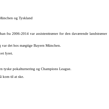
n München og Tyskland
a han fra 2006-2014 var assistenttræner for den daværende landstræner
gang var det hos mægtige Bayern München.
et fyret.
den tyske pokalturnering og Champions League.
 kom til at ske.