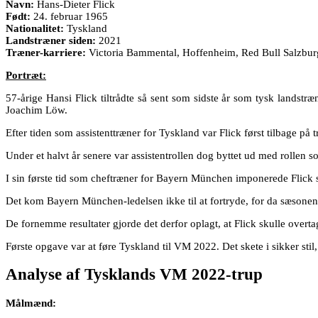
Navn:
Hans-Dieter Flick
Født:
24. februar 1965
Nationalitet:
Tyskland
Landstræner siden:
2021
Træner-karriere:
Victoria Bammental, Hoffenheim, Red Bull Salzburg 
Portræt:
57-årige Hansi Flick tiltrådte så sent som sidste år som tysk landst
Joachim Löw.
Efter tiden som assistenttræner for Tyskland var Flick først tilbage 
Under et halvt år senere var assistentrollen dog byttet ud med rollen 
I sin første tid som cheftræner for Bayern München imponerede Flick s
Det kom Bayern München-ledelsen ikke til at fortryde, for da sæsone
De fornemme resultater gjorde det derfor oplagt, at Flick skulle overt
Første opgave var at føre Tyskland til VM 2022. Det skete i sikker stil,
Analyse af Tysklands VM 2022-trup
Målmænd: