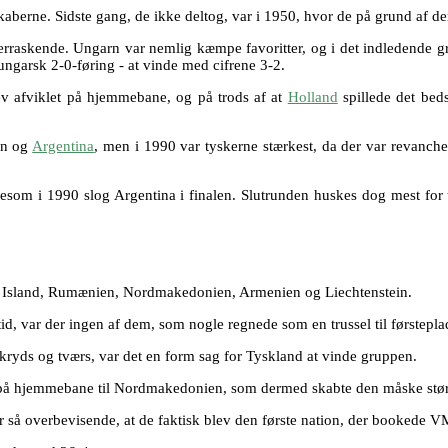
kaberne. Sidste gang, de ikke deltog, var i 1950, hvor de på grund af der
verraskende. Ungarn var nemlig kæmpe favoritter, og i det indledende 
 ungarsk 2-0-føring - at vinde med cifrene 3-2.
ev afviklet på hjemmebane, og på trods af at
Holland
spillede det beds
en og
Argentina
, men i 1990 var tyskerne stærkest, da der var revanc
som i 1990 slog Argentina i finalen. Slutrunden huskes dog mest for t
mod Island, Rumænien, Nordmakedonien, Armenien og Liechtenstein.
tid, var der ingen af dem, som nogle regnede som en trussel til førsteplad
kryds og tværs, var det en form sag for Tyskland at vinde gruppen.
-1 på hjemmebane til Nordmakedonien, som dermed skabte den måske stør
 så overbevisende, at de faktisk blev den første nation, der bookede VM