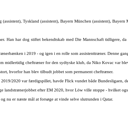
(assistent), Tyskland (assistent), Bayern München (assistent), Bayer
ræner. Han har dog stiftet bekendtskab med Die Mannschaft tidligere, d
på trænerbænken i 2019 - og igen i en rolle som assistenttræner. Denne 
som midlertidig cheftræner for den sydtyske klub, da Niko Kovac var blev
tort, hvorfor han blev tilbudt jobbet som permanent cheftræner.
n 2019/2020 var færdigspillet, havde Flick vundet både Bundesligaen, 
age landstrænerjobbet efter EM 2020, hvor Löw ville stoppe - hvilket også
 og nu er næste mål at forsøge at vinde selve slutrunden i Qatar.