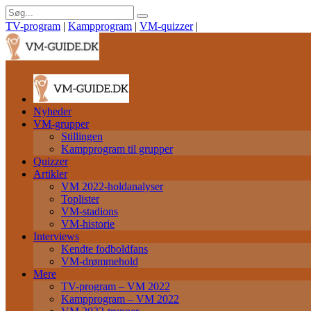
TV-program
|
Kampprogram
|
VM-quizzer
|
Nyheder
VM-grupper
Stillingen
Kampprogram til grupper
Quizzer
Artikler
VM 2022-holdanalyser
Toplister
VM-stadions
VM-historie
Interviews
Kendte fodboldfans
VM-drømmehold
Mere
TV-program – VM 2022
Kampprogram – VM 2022