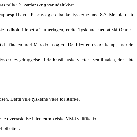
es rolle i 2. verdenskrig var udelukket.
gruppespil havde Puscas og co. banket tyskerne med 8-3. Men da de to
te fodbold i løbet af turneringen, endte Tyskland med at slå Oranje i
hetid i finalen mod Maradona og co. Det blev en uskøn kamp, hvor det
yskernes ydmygelse af de brasilianske værter i semifinalen, der tabte
sen. Dertil ville tyskerne være for stærke.
ste overraskelse i den europæiske VM-kvalifikation.
-billetten.