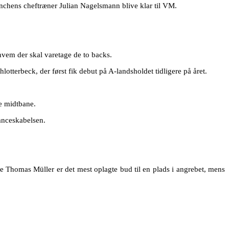
ünchens cheftræner Julian Nagelsmann blive klar til VM.
hvem der skal varetage de to backs.
hlotterbeck, der først fik debut på A-landsholdet tidligere på året.
e midtbane.
anceskabelsen.
de Thomas Müller er det mest oplagte bud til en plads i angrebet, mens