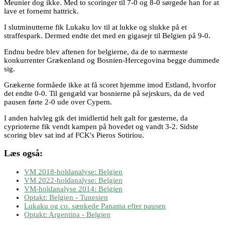
Meunier dog ikke. Med to scoringer til 7-0 og 8-0 sørgede han for at
lave et fornemt hattrick.
I slutminutterne fik Lukaku lov til at lukke og slukke på et
straffespark. Dermed endte det med en gigasejr til Belgien på 9-0.
Endnu bedre blev aftenen for belgierne, da de to nærmeste
konkurrenter Grækenland og Bosnien-Hercegovina begge dummede
sig.
Grækerne formåede ikke at få scoret hjemme imod Estland, hvorfor
det endte 0-0. Til gengæld var bosnierne på sejrskurs, da de ved
pausen førte 2-0 ude over Cypern.
I anden halvleg gik det imidlertid helt galt for gæsterne, da
cyprioterne fik vendt kampen på hovedet og vandt 3-2. Sidste
scoring blev sat ind af FCK's Pieros Sotiriou.
Læs også:
VM 2018-holdanalyse: Belgien
VM 2022-holdanalyse: Belgien
VM-holdanalyse 2014: Belgien
Optakt: Belgien - Tunesien
Lukaku og co. sænkede Panama efter pausen
Optakt: Argentina - Belgien