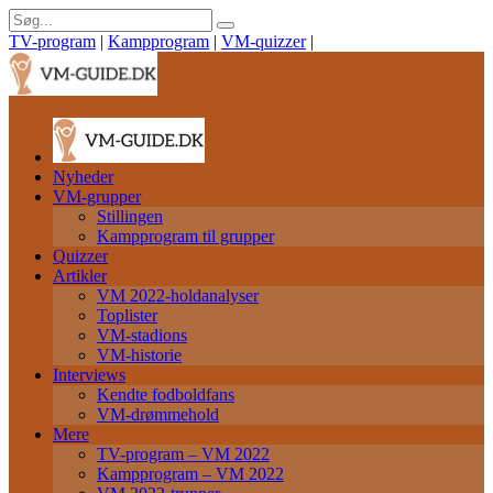
TV-program
|
Kampprogram
|
VM-quizzer
|
Nyheder
VM-grupper
Stillingen
Kampprogram til grupper
Quizzer
Artikler
VM 2022-holdanalyser
Toplister
VM-stadions
VM-historie
Interviews
Kendte fodboldfans
VM-drømmehold
Mere
TV-program – VM 2022
Kampprogram – VM 2022