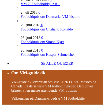
VM 2022-fodboldquiz # 1
2. juli 2018
0
Fodboldquiz om Danmarks VM-historie
29. juni 2018
0
Fodboldquiz om Cristiano Ronaldo
26. juni 2018
0
Fodboldquiz om Simon Kjær
26. juni 2018
0
Fodboldquiz om Kasper Schmeichel
SE ALLE QUIZZER
Om VM-guide.dk
VM-guide.dk leverer alt om VM 2026 i USA, Mexico og
Canada. Få de seneste
VM fodboldnyheder
. Derudover
bringer vi en masse spændende
VM-quizzer
.
Velkommen på Danmarks bedste VM-fodboldsite.