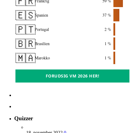
🇫🇷
Frankrig
59 %
🇪🇸
Spanien
37 %
🇵🇹
Portugal
2 %
🇧🇷
Brasilien
1 %
🇲🇦
Marokko
1 %
FORUDSIG VM 2026 HER!
Quizzer
18. november 2022
0