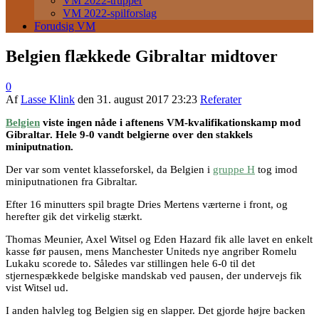
VM 2022-trupper
VM 2022-spilforslag
Forudsig VM
Belgien flækkede Gibraltar midtover
0
Af
Lasse Klink
den
31. august 2017 23:23
Referater
Belgien
viste ingen nåde i aftenens VM-kvalifikationskamp mod
Gibraltar. Hele 9-0 vandt belgierne over den stakkels
miniputnation.
Der var som ventet klasseforskel, da Belgien i
gruppe H
tog imod
miniputnationen fra Gibraltar.
Efter 16 minutters spil bragte Dries Mertens værterne i front, og
herefter gik det virkelig stærkt.
Thomas Meunier, Axel Witsel og Eden Hazard fik alle lavet en enkelt
kasse før pausen, mens Manchester Uniteds nye angriber Romelu
Lukaku scorede to. Således var stillingen hele 6-0 til det
stjernespækkede belgiske mandskab ved pausen, der undervejs fik
vist Witsel ud.
I anden halvleg tog Belgien sig en slapper. Det gjorde højre backen