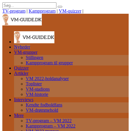
TV-program
|
Kampprogram
|
VM-quizzer
|
Nyheder
VM-grupper
Stillingen
Kampprogram til grupper
Quizzer
Artikler
VM 2022-holdanalyser
Toplister
VM-stadions
VM-historie
Interviews
Kendte fodboldfans
VM-drømmehold
Mere
TV-program – VM 2022
Kampprogram – VM 2022