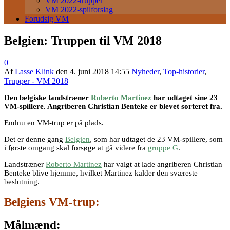
VM 2022-trupper
VM 2022-spilforslag
Forudsig VM
Belgien: Truppen til VM 2018
0
Af
Lasse Klink
den
4. juni 2018 14:55
Nyheder
,
Top-historier
,
Trupper - VM 2018
Den belgiske landstræner
Roberto Martinez
har udtaget sine 23
VM-spillere. Angriberen Christian Benteke er blevet sorteret fra.
Endnu en VM-trup er på plads.
Det er denne gang
Belgien
, som har udtaget de 23 VM-spillere, som
i første omgang skal forsøge at gå videre fra
gruppe G
.
Landstræner
Roberto Martinez
har valgt at lade angriberen Christian
Benteke blive hjemme, hvilket Martinez kalder den sværeste
beslutning.
Belgiens VM-trup:
Målmænd: