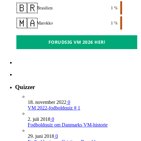
🇧🇷
Brasilien
1 %
🇲🇦
Marokko
1 %
FORUDSIG VM 2026 HER!
Quizzer
18. november 2022
0
VM 2022-fodboldquiz # 1
2. juli 2018
0
Fodboldquiz om Danmarks VM-historie
29. juni 2018
0