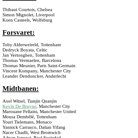
Thibaut Courtois, Chelsea
Simon Mignolet, Liverpool
Koen Casteels, Wolfsburg
Forsvaret:
Toby Alderweireld, Tottenham
Dedryck Boyata, Celtic
Jan Vertonghen, Tottenham
Thomas Vermaelen, Barcelona
Thomas Meunier, Paris Saint-Germain
Vincent Kompany, Manchester City
Leander Dendoncker, Anderlecht
Midtbanen:
Axel Witsel, Tianjin Quanjin
Kevin De Bruyne
, Manchester City
Marouane Fellaini, Manchester United
Mousa Dembélé, Tottenham
Youri Tielemans, Monaco
Yannick Carrasco, Dalian Yifang
Nacer Chadli, West Bromwich
Adnan Januzaj, Real Sociedad