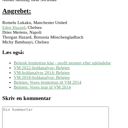
Angrebet:
Romelu Lukaku, Manchester United
Eden Hazard
, Chelsea
Dries Mertens, Napoli
Thorgan Hazard, Borussia Mönchengladbach
Michy Batshuayi, Chelsea
Læs også:
Belgisk bruttotrup klar - profil stopper efter udeladelse
VM 2022-holdanalyse: Belgien
VM-holdanalyse 2014: Belgien
VM 2018-holdanalyse: Belgien
Belgien: Vores bruttotrup til VM 2014
Belgien: Vores trup til VM 2014
Skriv en kommentar