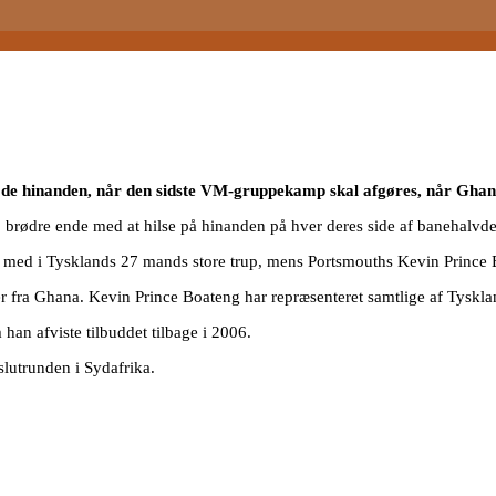
øde hinanden, når den sidste VM-gruppekamp skal afgøres, når Gha
o brødre ende med at hilse på hinanden på hver deres side af banehalvde
ed i Tysklands 27 mands store trup, mens Portsmouths Kevin Prince Boa
r er fra Ghana. Kevin Prince Boateng har repræsenteret samtlige af Tys
an afviste tilbuddet tilbage i 2006.
lutrunden i Sydafrika.