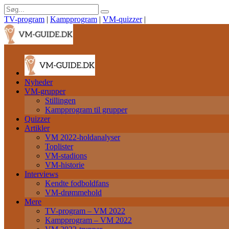
TV-program
|
Kampprogram
|
VM-quizzer
|
Nyheder
VM-grupper
Stillingen
Kampprogram til grupper
Quizzer
Artikler
VM 2022-holdanalyser
Toplister
VM-stadions
VM-historie
Interviews
Kendte fodboldfans
VM-drømmehold
Mere
TV-program – VM 2022
Kampprogram – VM 2022