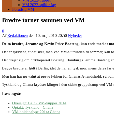
VM 2022-trupper
VM 2022-spilforslag
Forudsig VM
Brødre tørner sammen ved VM
0
Af
Redaktionen
den
10. maj 2010 20:50
Nyheder
De to brødre, Jerome og Kevin Price Boateng, kan ende med at m
Det er sjældent, at det sker, men ved VM-slutrunden til sommer, kan t
Det drejer sig om brødreparret Boateng. Hamburgs Jerome Boateng er m
Begge brødre er født i Berlin, idet de har en tysk mor, mens deres fa
Men han har nu valgt at prøve lykken for Ghanas A-landshold, selvom h
Tyskland og Ghana krydser klinger i den sidste gruppekamp ved VM-s
Læs også:
Oversigt: De 32 VM-trupper 2014
Optakt: Tyskland - Ghana
VM-holdanalyse 2014: Ghana