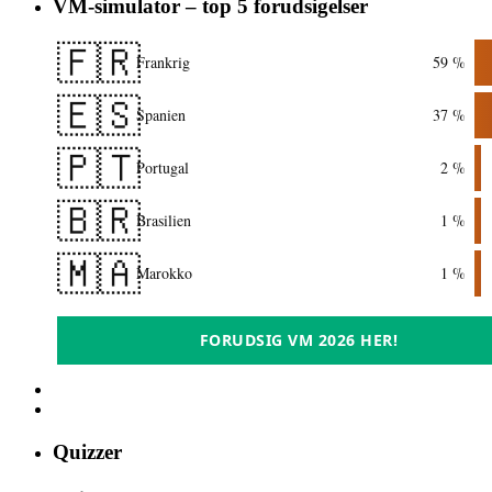
VM-simulator – top 5 forudsigelser
🇫🇷
Frankrig
59 %
🇪🇸
Spanien
37 %
🇵🇹
Portugal
2 %
🇧🇷
Brasilien
1 %
🇲🇦
Marokko
1 %
FORUDSIG VM 2026 HER!
Quizzer