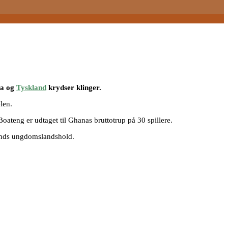
na og
Tyskland
krydser klinger.
len.
teng er udtaget til Ghanas bruttotrup på 30 spillere.
klands ungdomslandshold.