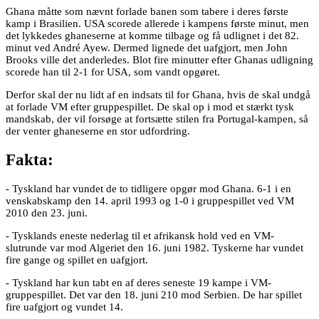
Ghana måtte som nævnt forlade banen som tabere i deres første
kamp i Brasilien. USA scorede allerede i kampens første minut, men
det lykkedes ghaneserne at komme tilbage og få udlignet i det 82.
minut ved André Ayew. Dermed lignede det uafgjort, men John
Brooks ville det anderledes. Blot fire minutter efter Ghanas udligning
scorede han til 2-1 for USA, som vandt opgøret.
Derfor skal der nu lidt af en indsats til for Ghana, hvis de skal undgå
at forlade VM efter gruppespillet. De skal op i mod et stærkt tysk
mandskab, der vil forsøge at fortsætte stilen fra Portugal-kampen, så
der venter ghaneserne en stor udfordring.
Fakta:
- Tyskland har vundet de to tidligere opgør mod Ghana. 6-1 i en
venskabskamp den 14. april 1993 og 1-0 i gruppespillet ved VM
2010 den 23. juni.
- Tysklands eneste nederlag til et afrikansk hold ved en VM-
slutrunde var mod Algeriet den 16. juni 1982. Tyskerne har vundet
fire gange og spillet en uafgjort.
- Tyskland har kun tabt en af deres seneste 19 kampe i VM-
gruppespillet. Det var den 18. juni 210 mod Serbien. De har spillet
fire uafgjort og vundet 14.