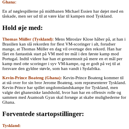
Ghana:
En af nøglespillerne på midtbanen Michael Essien har døjet med en
tåskade, men ser ud til at være klar til kampen mod Tyskland.
Hold øje med:
Thomas Müller (Tyskland):
Mens Miroslav Klose håber på, at han i
Brasilien kan slå rekorden for flest VM-scoringer i alt, forudser
mange, at Thomas Müller en dag vil overtage den rekord. Han har
fået en fantastisk start på VM med tre mål i den første kamp mod
Portugal. Indtil videre har han et gennemsnit på mere en et mål per
kamp med otte scoringer i syv VM-kampe, og er godt på vej til at
forsvare den gyldne støvle, som han vandt i Sydafrika.
Kevin-Prince Boateng (Ghana):
Kevin-Prince Boateng kommer til
at stå over for sin bror Jerome Boateng, som repræsenterer Tyskland.
Kevin-Prince har spillet ungdomslandskampe for Tyskland, men
valgte det ghanesiske landshold, hvor han har en offensiv rolle og
sammen med Asamoah Gyan skal forsøge at skabe mulighederne for
Ghana.
Forventede startopstillinger:
Tyskland: