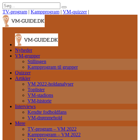
TV-program
|
Kampprogram
|
VM-quizzer
|
Nyheder
VM-grupper
Stillingen
Kampprogram til grupper
Quizzer
Artikler
VM 2022-holdanalyser
Toplister
VM-stadions
VM-historie
Interviews
Kendte fodboldfans
VM-drømmehold
Mere
TV-program – VM 2022
Kampprogram – VM 2022