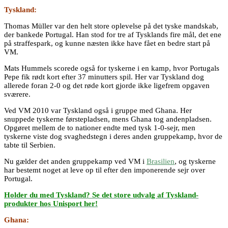
Tyskland:
Thomas Müller var den helt store oplevelse på det tyske mandskab,
der bankede Portugal. Han stod for tre af Tysklands fire mål, det ene
på straffespark, og kunne næsten ikke have fået en bedre start på
VM.
Mats Hummels scorede også for tyskerne i en kamp, hvor Portugals
Pepe fik rødt kort efter 37 minutters spil. Her var Tyskland dog
allerede foran 2-0 og det røde kort gjorde ikke ligefrem opgaven
sværere.
Ved VM 2010 var Tyskland også i gruppe med Ghana. Her
snuppede tyskerne førstepladsen, mens Ghana tog andenpladsen.
Opgøret mellem de to nationer endte med tysk 1-0-sejr, men
tyskerne viste dog svaghedstegn i deres anden gruppekamp, hvor de
tabte til Serbien.
Nu gælder det anden gruppekamp ved VM i
Brasilien
, og tyskerne
har bestemt noget at leve op til efter den imponerende sejr over
Portugal.
Holder du med Tyskland? Se det store udvalg af Tyskland-
produkter hos Unisport her!
Ghana: