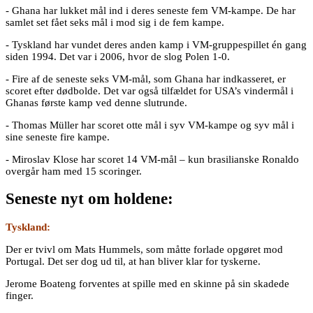
- Ghana har lukket mål ind i deres seneste fem VM-kampe. De har
samlet set fået seks mål i mod sig i de fem kampe.
- Tyskland har vundet deres anden kamp i VM-gruppespillet én gang
siden 1994. Det var i 2006, hvor de slog Polen 1-0.
- Fire af de seneste seks VM-mål, som Ghana har indkasseret, er
scoret efter dødbolde. Det var også tilfældet for USA’s vindermål i
Ghanas første kamp ved denne slutrunde.
- Thomas Müller har scoret otte mål i syv VM-kampe og syv mål i
sine seneste fire kampe.
- Miroslav Klose har scoret 14 VM-mål – kun brasilianske Ronaldo
overgår ham med 15 scoringer.
Seneste nyt om holdene:
Tyskland:
Der er tvivl om Mats Hummels, som måtte forlade opgøret mod
Portugal. Det ser dog ud til, at han bliver klar for tyskerne.
Jerome Boateng forventes at spille med en skinne på sin skadede
finger.