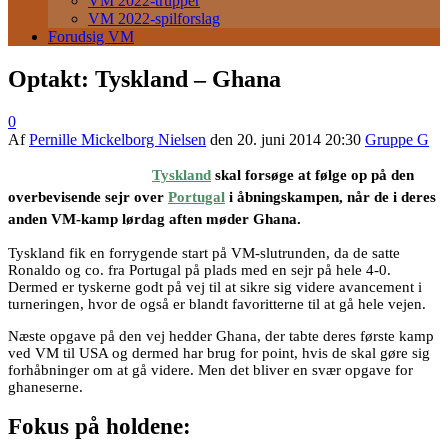
VM 2022-trupper
VM 2022-spilforslag
Forudsig VM
Optakt: Tyskland – Ghana
0
Af
Pernille Mickelborg Nielsen
den
20. juni 2014 20:30
Gruppe G
Tyskland
skal forsøge at følge op på den
overbevisende sejr over
Portugal
i åbningskampen, når de i deres
anden VM-kamp lørdag aften møder Ghana.
Tyskland fik en forrygende start på VM-slutrunden, da de satte
Ronaldo og co. fra Portugal på plads med en sejr på hele 4-0.
Dermed er tyskerne godt på vej til at sikre sig videre avancement i
turneringen, hvor de også er blandt favoritterne til at gå hele vejen.
Næste opgave på den vej hedder Ghana, der tabte deres første kamp
ved VM til USA og dermed har brug for point, hvis de skal gøre sig
forhåbninger om at gå videre. Men det bliver en svær opgave for
ghaneserne.
Fokus på holdene: