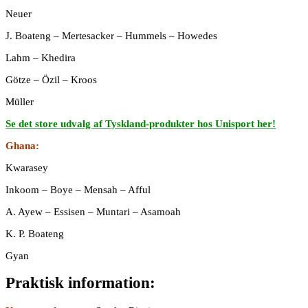
Neuer
J. Boateng – Mertesacker – Hummels – Howedes
Lahm – Khedira
Götze – Özil – Kroos
Müller
Se det store udvalg af Tyskland-produkter hos Unisport her!
Ghana:
Kwarasey
Inkoom – Boye – Mensah – Afful
A. Ayew – Essisen – Muntari – Asamoah
K. P. Boateng
Gyan
Praktisk information: