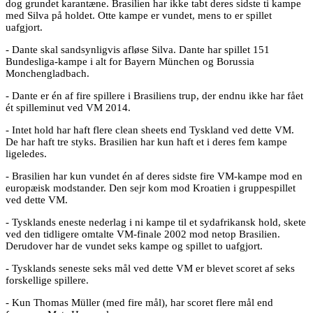
dog grundet karantæne. Brasilien har ikke tabt deres sidste ti kampe
med Silva på holdet. Otte kampe er vundet, mens to er spillet
uafgjort.
- Dante skal sandsynligvis afløse Silva. Dante har spillet 151
Bundesliga-kampe i alt for Bayern München og Borussia
Monchengladbach.
- Dante er én af fire spillere i Brasiliens trup, der endnu ikke har fået
ét spilleminut ved VM 2014.
- Intet hold har haft flere clean sheets end Tyskland ved dette VM.
De har haft tre styks. Brasilien har kun haft et i deres fem kampe
ligeledes.
- Brasilien har kun vundet én af deres sidste fire VM-kampe mod en
europæisk modstander. Den sejr kom mod Kroatien i gruppespillet
ved dette VM.
- Tysklands eneste nederlag i ni kampe til et sydafrikansk hold, skete
ved den tidligere omtalte VM-finale 2002 mod netop Brasilien.
Derudover har de vundet seks kampe og spillet to uafgjort.
- Tysklands seneste seks mål ved dette VM er blevet scoret af seks
forskellige spillere.
- Kun Thomas Müller (med fire mål), har scoret flere mål end