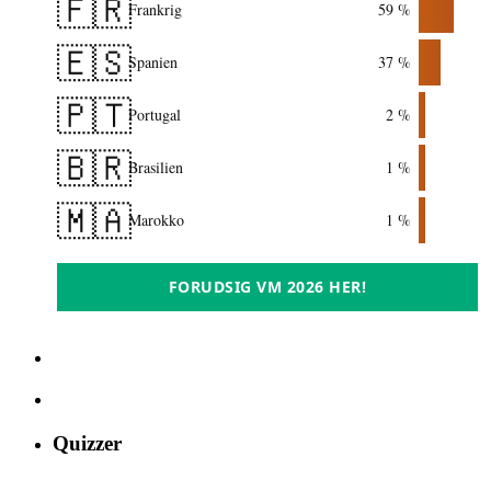
🇫🇷
Frankrig
59 %
🇪🇸
Spanien
37 %
🇵🇹
Portugal
2 %
🇧🇷
Brasilien
1 %
🇲🇦
Marokko
1 %
FORUDSIG VM 2026 HER!
Quizzer