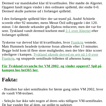
Dermed var mandskabet klar til kvartfinalen. Her mødte de Algeriet.
Opgøret fandt ingen vinder i den ordinære spilletid, der endte 0-0.
Dermed skulle parterne ud i forlænget spilletid.
I den forlængede spilletid blev der sat trumf på. André Schürrle
scorede efter 92 minutter, mens Mesut Özil udbyggede i det 120.
minut. I de døende sekunder gik Djabou reduceret, men det var for
sent. Tyskland vandt dermed knebent med
2-1 over Algeriet
efter
forlænget spilletid.
Tyskerne var derved klar til kvartfinalen, hvor
Frankrig
ventede.
Mats Hummels headede tyskerne foran allerede efter 13 minutter.
Begge hold kom til flere store muligheder, men der blev ikke scoret
yderligere i kampen.
Tyskland sikrede derved en sejr på 1-0 over
Frankrig
, og snuppede semifinale-billetten til aftenens kamp.
Får Tyskland revanche for VM 2002, og vinder opgøret? Spil på
kampen hos bet365 her.
Fakta:
- Brasilien har nået semifinalen for første gang siden VM 2002, hvor
de vandt VM-trofæet.
- Seleção har ikke tabt nogen af deres seks tidligere VM-semifinaler.
De har vundet fire af dem, og spillet to uafgjort.