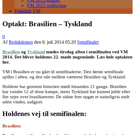
VM 2022-trupper
VM 2022-spilforslag
Forudsig VM
Optakt: Brasilien – Tyskland
0
Af
Redaktionen
den
8. juli 2014 05:20
Semifinaler
Brasilien
og
Tyskland
mødes tirsdag aften i semifinalen ved VM
2014. Det bliver holdenes 22. møde nogensinde. Læs hele optakten
her.
VM i Brasilien er nu gået til semifinalerne. Den første semifinale
spilles i aften, og den står mellem værterne Brasilien og Tyskland.
Holdene har gennem historien mødt hinanden 21 gange. Brasilien
har vundet 12 af disse kampe, mens Tyskland har kunnet juble efter
fire sejre over brasilianerne. De sidste fem opgør er naturligvis endt
uden vinder, uafgjort.
Holdenes vej til semifinalen:
Brasilien: