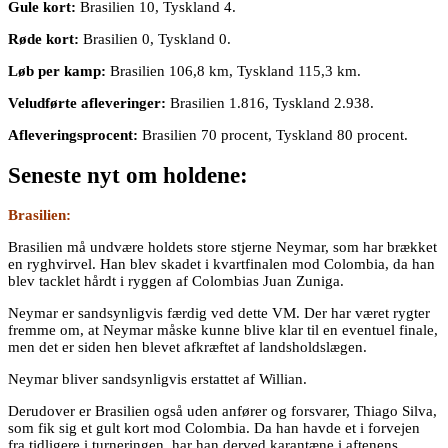
Gule kort:
Brasilien 10, Tyskland 4.
Røde kort:
Brasilien 0, Tyskland 0.
Løb per kamp:
Brasilien 106,8 km, Tyskland 115,3 km.
Veludførte afleveringer:
Brasilien 1.816, Tyskland 2.938.
Afleveringsprocent:
Brasilien 70 procent, Tyskland 80 procent.
Seneste nyt om holdene:
Brasilien:
Brasilien må undvære holdets store stjerne Neymar, som har brækket
en ryghvirvel. Han blev skadet i kvartfinalen mod Colombia, da han
blev tacklet hårdt i ryggen af Colombias Juan Zuniga.
Neymar er sandsynligvis færdig ved dette VM. Der har været rygter
fremme om, at Neymar måske kunne blive klar til en eventuel finale,
men det er siden hen blevet afkræftet af landsholdslægen.
Neymar bliver sandsynligvis erstattet af Willian.
Derudover er Brasilien også uden anfører og forsvarer, Thiago Silva,
som fik sig et gult kort mod Colombia. Da han havde et i forvejen
fra tidligere i turneringen, har han derved karantæne i aftenens