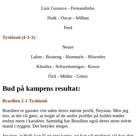
Luiz Gustavo - Fernandinho
Hulk - Oscar - Willian
Fred
Tyskland (4-3-3):
Neuer
Lahm - Boateng - Hummels - Höwedes
Khedira - Schweinsteiger - Kroos
Özil - Müller - Götze
Bud på kampens resultat:
Brasilien 2-1 Tyskland.
Brasilien er ganske vist uden deres største profil, Neymar. Men jeg
tror, at det vil gøre, at nogle af de andre profiler på holdet træder
endnu mere i karakter. Samtidig har Brasilien også deres store tolvte
mand i ryggen. Det betyder meget.
Jeg tror, at Hulk kan få en stor kamp, og han vil muligvis stå bag den