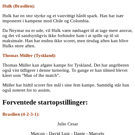
Hulk (Brasilien):
Hulk har en stor styrke og et vanvittigt hårdt spark. Han har især
imponeret i kampene mod Chile og Colombia.
Da Neymar nu er ude, vil Hulk være nødsaget til at tage mere ansvar,
og det vil sandsynligvis ikke forhindre ham i at spille op til sit
maksimale. Han har endnu ikke scoret, men tirsdag aften kan blive
Hulks store aften.
Thomas Müller (Tyskland):
Thomas Müller kan afgøre kampe for Tyskland. Det har angriberen
også vist tidligere i denne turnering. To gange er han tilmed blevet
kåret som "Man of the match".
Müller har hidtil scoret fire mål i sine fem kampe. Samtidig står han
også noteret for to assists.
Forventede startopstillinger:
Brasilien (4-2-3-1):
Julio Cesar
Maicon - David Luiz - Dante - Marcelo