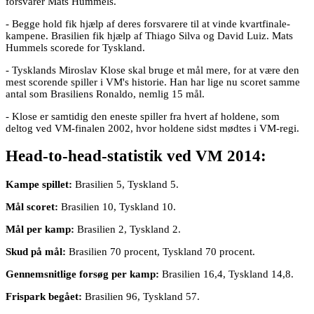
forsvarer Mats Hummels.
- Begge hold fik hjælp af deres forsvarere til at vinde kvartfinale-
kampene. Brasilien fik hjælp af Thiago Silva og David Luiz. Mats
Hummels scorede for Tyskland.
- Tysklands Miroslav Klose skal bruge et mål mere, for at være den
mest scorende spiller i VM's historie. Han har lige nu scoret samme
antal som Brasiliens Ronaldo, nemlig 15 mål.
- Klose er samtidig den eneste spiller fra hvert af holdene, som
deltog ved VM-finalen 2002, hvor holdene sidst mødtes i VM-regi.
Head-to-head-statistik ved VM 2014:
Kampe spillet:
Brasilien 5, Tyskland 5.
Mål scoret:
Brasilien 10, Tyskland 10.
Mål per kamp:
Brasilien 2, Tyskland 2.
Skud på mål:
Brasilien 70 procent, Tyskland 70 procent.
Gennemsnitlige forsøg per kamp:
Brasilien 16,4, Tyskland 14,8.
Frispark begået:
Brasilien 96, Tyskland 57.