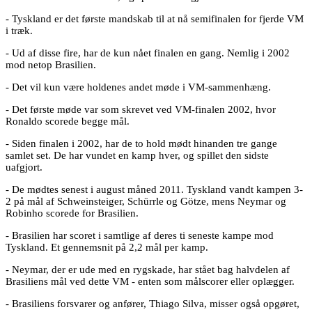
- Tyskland er det første mandskab til at nå semifinalen for fjerde VM
i træk.
- Ud af disse fire, har de kun nået finalen en gang. Nemlig i 2002
mod netop Brasilien.
- Det vil kun være holdenes andet møde i VM-sammenhæng.
- Det første møde var som skrevet ved VM-finalen 2002, hvor
Ronaldo scorede begge mål.
- Siden finalen i 2002, har de to hold mødt hinanden tre gange
samlet set. De har vundet en kamp hver, og spillet den sidste
uafgjort.
- De mødtes senest i august måned 2011. Tyskland vandt kampen 3-
2 på mål af Schweinsteiger, Schürrle og Götze, mens Neymar og
Robinho scorede for Brasilien.
- Brasilien har scoret i samtlige af deres ti seneste kampe mod
Tyskland. Et gennemsnit på 2,2 mål per kamp.
- Neymar, der er ude med en rygskade, har stået bag halvdelen af
Brasiliens mål ved dette VM - enten som målscorer eller oplægger.
- Brasiliens forsvarer og anfører, Thiago Silva, misser også opgøret,