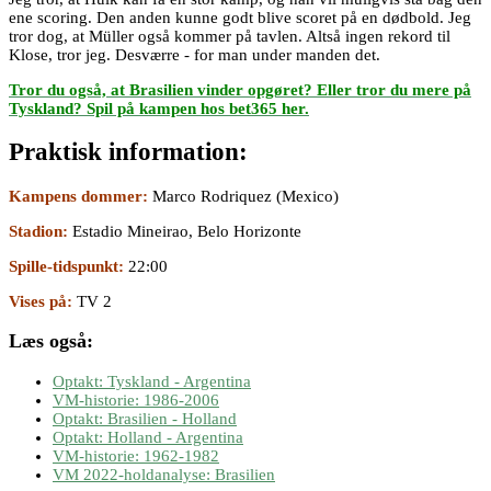
ene scoring. Den anden kunne godt blive scoret på en dødbold. Jeg
tror dog, at Müller også kommer på tavlen. Altså ingen rekord til
Klose, tror jeg. Desværre - for man under manden det.
Tror du også, at Brasilien vinder opgøret? Eller tror du mere på
Tyskland? Spil på kampen hos bet365 her.
Praktisk information:
Kampens dommer:
Marco Rodriquez (Mexico)
Stadion:
Estadio Mineirao, Belo Horizonte
Spille-tidspunkt:
22:00
Vises på:
TV 2
Læs også:
Optakt: Tyskland - Argentina
VM-historie: 1986-2006
Optakt: Brasilien - Holland
Optakt: Holland - Argentina
VM-historie: 1962-1982
VM 2022-holdanalyse: Brasilien