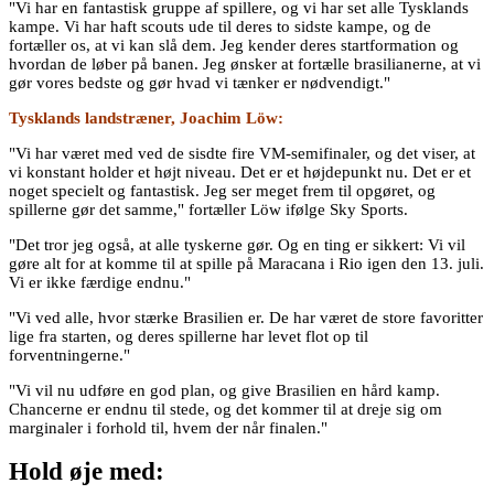
"Vi har en fantastisk gruppe af spillere, og vi har set alle Tysklands
kampe. Vi har haft scouts ude til deres to sidste kampe, og de
fortæller os, at vi kan slå dem. Jeg kender deres startformation og
hvordan de løber på banen. Jeg ønsker at fortælle brasilianerne, at vi
gør vores bedste og gør hvad vi tænker er nødvendigt."
Tysklands landstræner, Joachim Löw:
"Vi har været med ved de sisdte fire VM-semifinaler, og det viser, at
vi konstant holder et højt niveau. Det er et højdepunkt nu. Det er et
noget specielt og fantastisk. Jeg ser meget frem til opgøret, og
spillerne gør det samme," fortæller Löw ifølge Sky Sports.
"Det tror jeg også, at alle tyskerne gør. Og en ting er sikkert: Vi vil
gøre alt for at komme til at spille på Maracana i Rio igen den 13. juli.
Vi er ikke færdige endnu."
"Vi ved alle, hvor stærke Brasilien er. De har været de store favoritter
lige fra starten, og deres spillerne har levet flot op til
forventningerne."
"Vi vil nu udføre en god plan, og give Brasilien en hård kamp.
Chancerne er endnu til stede, og det kommer til at dreje sig om
marginaler i forhold til, hvem der når finalen."
Hold øje med: