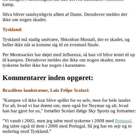
kamp.
Silva bliver sandsynligvis afløst af Dante. Derudover meldes der
ikke om nogen skader.
Tyskland:
Tyskland må stadig undvære, Shkodran Mustafi, der er skadet, og
heller ikke når at komme sig til en eventuel finale.
Per Mertesacker har døjet med influenza, så han vil blive testet til op
til kampen. Derudover meldes der ikke om nogen skader, mens
tyskerne heller ikke har nogen i karantæne.
Kommentarer inden opgøret:
Brasiliens landstræner, Luiz Felipe Scolari:
"Kampen vil ikke kun blive spillet for os selv, men for hele landet.
For alt, hvad vi har drømt om, men også for Neymar og alt, hvad
han har gjort for os," fortæller Scolari ifølge Sky Sports og fortsætter:
"Vi vandt i 2002, men jeg tabte mod tyskerne i 2008 med
Portugal
.
Jeg tabte også til dem i 2006 med Portugal. Så jeg har en sejr og to
nederlag mod Tyskland."