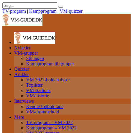
TV-program
|
Kampprogram
|
VM-quizzer
|
Nyheder
VM-grupper
Stillingen
Kampprogram til grupper
Quizzer
Artikler
VM 2022-holdanalyser
Toplister
VM-stadions
VM-historie
Interviews
Kendte fodboldfans
VM-drømmehold
Mere
TV-program – VM 2022
Kampprogram – VM 2022