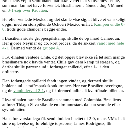
Brasiliens vej til semifinalen har ikke været helt så overbevisende,
som man kunnet have forventet. Brasilianerne åbnede dog VM med
en
3-1-sejr over Kroatien
.
Herefter ventede Mexico, og det skulle vise sig, at blive et vanskeligt
opgør med en storspillende Ochoa i Mexico-målet.
Kampen endte 0-
0
, trods gode chancer i begge ender.
I Brasiliens sidste gruppespilskamp, skulle de op imod Cameroun.
Her gjorde Neymar og co. kort proces, da de sikkert
vandt med hele
4-1
. Dermed vandt de
gruppe A
.
I 1/8-finalen ventede Chile, og det opgør blev ikke så let som mange
brasilianere nok havde ventet. Chile gav dem kamp til stregen, og
derfor skulle parterne ud i forlænget spilletid, efter 1-1 i den
ordinære.
Den forlængede spilletid fandt ingen vinder, og dermed skulle
holdene ud i straffesparkskonkurrence. Her var Brasilien overlegne,
og de
vandt derved 2-1
, og fik dermed udbetalt kvartfinale-billetten.
I kvartfinalen tørnede Brasilien sammen med Colombia. Brasiliens
anfører Thiago Silva sikrede en drømmestart, da han scorede efter
syv minutter.
Hans forsvarskollega fik sendt bolden i nettet til 2-0, mens VM's helt
store oplevelse og foreløbige topscorer, James Rodriguez, fik