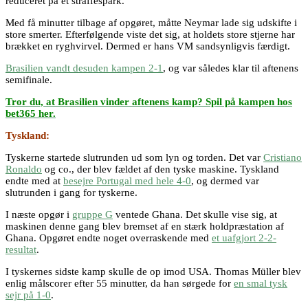
reduceret på et straffespark.
Med få minutter tilbage af opgøret, måtte Neymar lade sig udskifte i
store smerter. Efterfølgende viste det sig, at holdets store stjerne har
brækket en ryghvirvel. Dermed er hans VM sandsynligvis færdigt.
Brasilien vandt desuden kampen 2-1
, og var således klar til aftenens
semifinale.
Tror du, at Brasilien vinder aftenens kamp? Spil på kampen hos
bet365 her.
Tyskland:
Tyskerne startede slutrunden ud som lyn og torden. Det var
Cristiano
Ronaldo
og co., der blev fældet af den tyske maskine. Tyskland
endte med at
besejre Portugal med hele 4-0
, og dermed var
slutrunden i gang for tyskerne.
I næste opgør i
gruppe G
ventede Ghana. Det skulle vise sig, at
maskinen denne gang blev bremset af en stærk holdpræstation af
Ghana. Opgøret endte noget overraskende med
et uafgjort 2-2-
resultat
.
I tyskernes sidste kamp skulle de op imod USA. Thomas Müller blev
enlig målscorer efter 55 minutter, da han sørgede for
en smal tysk
sejr på 1-0
.