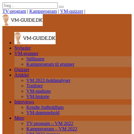
TV-program
|
Kampprogram
|
VM-quizzer
|
Nyheder
VM-grupper
Stillingen
Kampprogram til grupper
Quizzer
Artikler
VM 2022-holdanalyser
Toplister
VM-stadions
VM-historie
Interviews
Kendte fodboldfans
VM-drømmehold
Mere
TV-program – VM 2022
Kampprogram – VM 2022