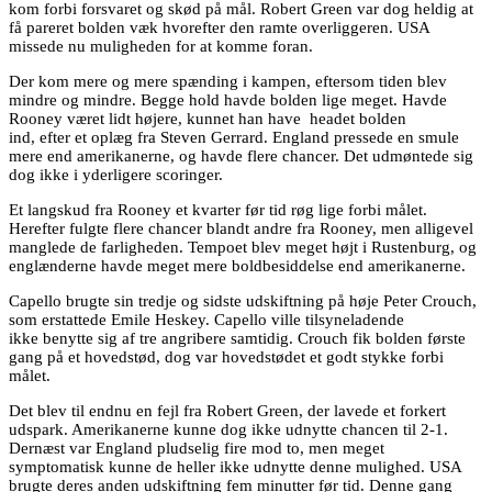
kom forbi forsvaret og skød på mål. Robert Green var dog heldig at
få pareret bolden væk hvorefter den ramte overliggeren. USA
missede nu muligheden for at komme foran.
Der kom mere og mere spænding i kampen, eftersom tiden blev
mindre og mindre. Begge hold havde bolden lige meget. Havde
Rooney været lidt højere, kunnet han have headet bolden
ind, efter et oplæg fra Steven Gerrard. England pressede en smule
mere end amerikanerne, og havde flere chancer. Det udmøntede sig
dog ikke i yderligere scoringer.
Et langskud fra Rooney et kvarter før tid røg lige forbi målet.
Herefter fulgte flere chancer blandt andre fra Rooney, men alligevel
manglede de farligheden. Tempoet blev meget højt i Rustenburg, og
englænderne havde meget mere boldbesiddelse end amerikanerne.
Capello brugte sin tredje og sidste udskiftning på høje Peter Crouch,
som erstattede Emile Heskey. Capello ville tilsyneladende
ikke benytte sig af tre angribere samtidig. Crouch fik bolden første
gang på et hovedstød, dog var hovedstødet et godt stykke forbi
målet.
Det blev til endnu en fejl fra Robert Green, der lavede et forkert
udspark. Amerikanerne kunne dog ikke udnytte chancen til 2-1.
Dernæst var England pludselig fire mod to, men meget
symptomatisk kunne de heller ikke udnytte denne mulighed. USA
brugte deres anden udskiftning fem minutter før tid. Denne gang