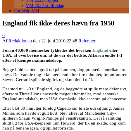
VM 2022-trupper
VM 2022-spilforslag
Forudsig VM
England fik ikke deres hævn fra 1950
0
Af
Redaktionen
den
12. juni 2010 22:48
Referater
Foran 40.000 mennesker lykkedes det hverken
England
eller
USA, at overbevise om, at de var det bedste. Affæren endte 1-1
efter et kæmpe målmandsdrop.
Begge hold startede godt ud på kampen, dog pressede amerikanerne
mest. Det varede dog ikke mere end efter fire minutter, før anføreren
Steven Gerrard spillede sig fri, og skød den i mål.
Der stod nu 1-0 til England, og de begyndte at spille mere defensivt,
eftersom Three Lions pressede meget efter målet, mod et stærkt
England-mandskab, men USA formåede ikke at score på chancerne.
Efter blot 30 minutter foretog Capello sin første udskiftning. James
Milner, som havde et gult kort, blev afløst af Manchester City-
spilleren Shaun Wright-Phillips på venstrekanten. Det så samtidig
skidt ud for USA-keeperen Tim Howard, der fik en skade, dog kom
han på benene igen, og spillet fortsatte.