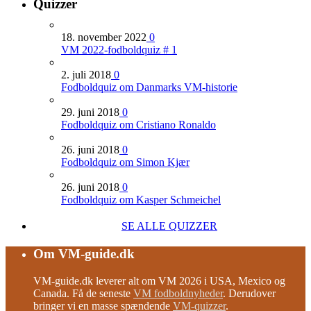
Quizzer
18. november 2022
0
VM 2022-fodboldquiz # 1
2. juli 2018
0
Fodboldquiz om Danmarks VM-historie
29. juni 2018
0
Fodboldquiz om Cristiano Ronaldo
26. juni 2018
0
Fodboldquiz om Simon Kjær
26. juni 2018
0
Fodboldquiz om Kasper Schmeichel
SE ALLE QUIZZER
Om VM-guide.dk
VM-guide.dk leverer alt om VM 2026 i USA, Mexico og
Canada. Få de seneste
VM fodboldnyheder
. Derudover
bringer vi en masse spændende
VM-quizzer
.