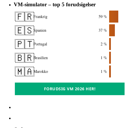
VM-simulator – top 5 forudsigelser
🇫🇷
Frankrig
59 %
🇪🇸
Spanien
37 %
🇵🇹
Portugal
2 %
🇧🇷
Brasilien
1 %
🇲🇦
Marokko
1 %
FORUDSIG VM 2026 HER!