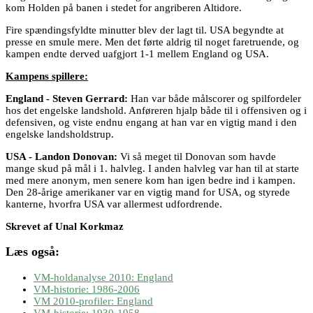
kom Holden på banen i stedet for angriberen Altidore.
Fire spændingsfyldte minutter blev der lagt til. USA begyndte at
presse en smule mere. Men det førte aldrig til noget faretruende, og
kampen endte derved uafgjort 1-1 mellem England og USA.
Kampens spillere:
England - Steven Gerrard:
Han var både målscorer og spilfordeler
hos det engelske landshold. Anføreren hjalp både til i offensiven og i
defensiven, og viste endnu engang at han var en vigtig mand i den
engelske landsholdstrup.
USA - Landon Donovan:
Vi så meget til Donovan som havde
mange skud på mål i 1. halvleg. I anden halvleg var han til at starte
med mere anonym, men senere kom han igen bedre ind i kampen.
Den 28-årige amerikaner var en vigtig mand for USA, og styrede
kanterne, hvorfra USA var allermest udfordrende.
Skrevet af Unal Korkmaz
Læs også:
VM-holdanalyse 2010: England
VM-historie: 1986-2006
VM 2010-profiler: England
VM-historie: 1930-1958