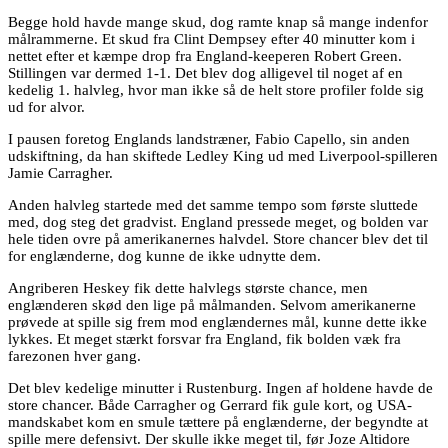
Begge hold havde mange skud, dog ramte knap så mange indenfor
målrammerne. Et skud fra Clint Dempsey efter 40 minutter kom i
nettet efter et kæmpe drop fra England-keeperen Robert Green.
Stillingen var dermed 1-1. Det blev dog alligevel til noget af en
kedelig 1. halvleg, hvor man ikke så de helt store profiler folde sig
ud for alvor.
I pausen foretog Englands landstræner, Fabio Capello, sin anden
udskiftning, da han skiftede Ledley King ud med Liverpool-spilleren
Jamie Carragher.
Anden halvleg startede med det samme tempo som første sluttede
med, dog steg det gradvist. England pressede meget, og bolden var
hele tiden ovre på amerikanernes halvdel. Store chancer blev det til
for englænderne, dog kunne de ikke udnytte dem.
Angriberen Heskey fik dette halvlegs største chance, men
englænderen skød den lige på målmanden. Selvom amerikanerne
prøvede at spille sig frem mod englændernes mål, kunne dette ikke
lykkes. Et meget stærkt forsvar fra England, fik bolden væk fra
farezonen hver gang.
Det blev kedelige minutter i Rustenburg. Ingen af holdene havde de
store chancer. Både Carragher og Gerrard fik gule kort, og USA-
mandskabet kom en smule tættere på englænderne, der begyndte at
spille mere defensivt. Der skulle ikke meget til, før Joze Altidore