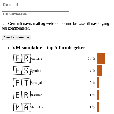
Gem mit navn, mail og websted i denne browser til næste gang
jeg kommenterer.
VM-simulator – top 5 forudsigelser
🇫🇷
Frankrig
59 %
🇪🇸
Spanien
37 %
🇵🇹
Portugal
2 %
🇧🇷
Brasilien
1 %
🇲🇦
Marokko
1 %