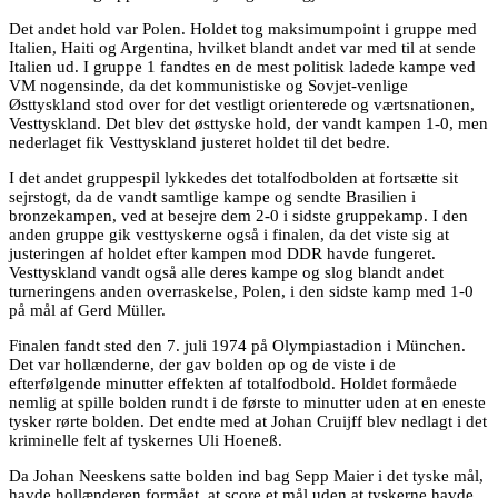
Det andet hold var Polen. Holdet tog maksimumpoint i gruppe med
Italien, Haiti og Argentina, hvilket blandt andet var med til at sende
Italien ud. I gruppe 1 fandtes en de mest politisk ladede kampe ved
VM nogensinde, da det kommunistiske og Sovjet-venlige
Østtyskland stod over for det vestligt orienterede og værtsnationen,
Vesttyskland. Det blev det østtyske hold, der vandt kampen 1-0, men
nederlaget fik Vesttyskland justeret holdet til det bedre.
I det andet gruppespil lykkedes det totalfodbolden at fortsætte sit
sejrstogt, da de vandt samtlige kampe og sendte Brasilien i
bronzekampen, ved at besejre dem 2-0 i sidste gruppekamp. I den
anden gruppe gik vesttyskerne også i finalen, da det viste sig at
justeringen af holdet efter kampen mod DDR havde fungeret.
Vesttyskland vandt også alle deres kampe og slog blandt andet
turneringens anden overraskelse, Polen, i den sidste kamp med 1-0
på mål af Gerd Müller.
Finalen fandt sted den 7. juli 1974 på Olympiastadion i München.
Det var hollænderne, der gav bolden op og de viste i de
efterfølgende minutter effekten af totalfodbold. Holdet formåede
nemlig at spille bolden rundt i de første to minutter uden at en eneste
tysker rørte bolden. Det endte med at Johan Cruijff blev nedlagt i det
kriminelle felt af tyskernes Uli Hoeneß.
Da Johan Neeskens satte bolden ind bag Sepp Maier i det tyske mål,
havde hollænderen formået, at score et mål uden at tyskerne havde