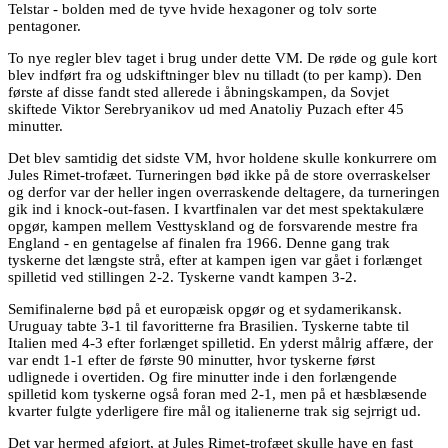
Telstar - bolden med de tyve hvide hexagoner og tolv sorte
pentagoner.
To nye regler blev taget i brug under dette VM. De røde og gule kort
blev indført fra og udskiftninger blev nu tilladt (to per kamp). Den
første af disse fandt sted allerede i åbningskampen, da Sovjet
skiftede Viktor Serebryanikov ud med Anatoliy Puzach efter 45
minutter.
Det blev samtidig det sidste VM, hvor holdene skulle konkurrere om
Jules Rimet-trofæet. Turneringen bød ikke på de store overraskelser
og derfor var der heller ingen overraskende deltagere, da turneringen
gik ind i knock-out-fasen. I kvartfinalen var det mest spektakulære
opgør, kampen mellem Vesttyskland og de forsvarende mestre fra
England - en gentagelse af finalen fra 1966. Denne gang trak
tyskerne det længste strå, efter at kampen igen var gået i forlænget
spilletid ved stillingen 2-2. Tyskerne vandt kampen 3-2.
Semifinalerne bød på et europæisk opgør og et sydamerikansk.
Uruguay tabte 3-1 til favoritterne fra Brasilien. Tyskerne tabte til
Italien med 4-3 efter forlænget spilletid. En yderst målrig affære, der
var endt 1-1 efter de første 90 minutter, hvor tyskerne først
udlignede i overtiden. Og fire minutter inde i den forlængende
spilletid kom tyskerne også foran med 2-1, men på et hæsblæsende
kvarter fulgte yderligere fire mål og italienerne trak sig sejrrigt ud.
Det var hermed afgjort, at Jules Rimet-trofæet skulle have en fast