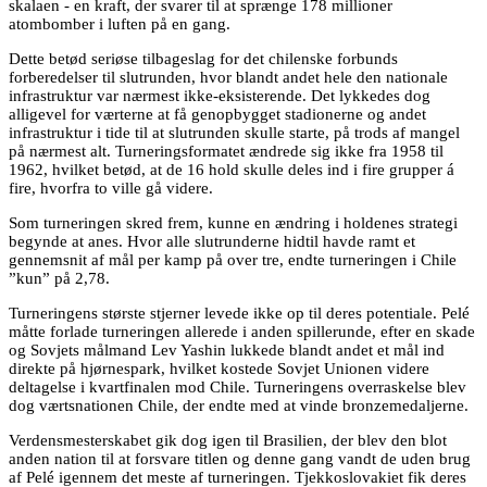
skalaen - en kraft, der svarer til at sprænge 178 millioner
atombomber i luften på en gang.
Dette betød seriøse tilbageslag for det chilenske forbunds
forberedelser til slutrunden, hvor blandt andet hele den nationale
infrastruktur var nærmest ikke-eksisterende. Det lykkedes dog
alligevel for værterne at få genopbygget stadionerne og andet
infrastruktur i tide til at slutrunden skulle starte, på trods af mangel
på nærmest alt. Turneringsformatet ændrede sig ikke fra 1958 til
1962, hvilket betød, at de 16 hold skulle deles ind i fire grupper á
fire, hvorfra to ville gå videre.
Som turneringen skred frem, kunne en ændring i holdenes strategi
begynde at anes. Hvor alle slutrunderne hidtil havde ramt et
gennemsnit af mål per kamp på over tre, endte turneringen i Chile
”kun” på 2,78.
Turneringens største stjerner levede ikke op til deres potentiale. Pelé
måtte forlade turneringen allerede i anden spillerunde, efter en skade
og Sovjets målmand Lev Yashin lukkede blandt andet et mål ind
direkte på hjørnespark, hvilket kostede Sovjet Unionen videre
deltagelse i kvartfinalen mod Chile. Turneringens overraskelse blev
dog værtsnationen Chile, der endte med at vinde bronzemedaljerne.
Verdensmesterskabet gik dog igen til Brasilien, der blev den blot
anden nation til at forsvare titlen og denne gang vandt de uden brug
af Pelé igennem det meste af turneringen. Tjekkoslovakiet fik deres