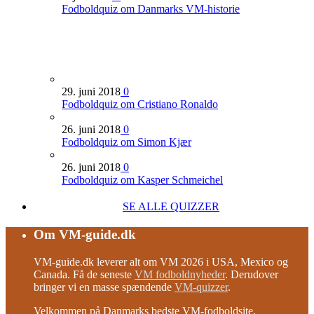
Fodboldquiz om Danmarks VM-historie
29. juni 2018
0
Fodboldquiz om Cristiano Ronaldo
26. juni 2018
0
Fodboldquiz om Simon Kjær
26. juni 2018
0
Fodboldquiz om Kasper Schmeichel
SE ALLE QUIZZER
Om VM-guide.dk
VM-guide.dk leverer alt om VM 2026 i USA, Mexico og
Canada. Få de seneste
VM fodboldnyheder
. Derudover
bringer vi en masse spændende
VM-quizzer
.
Velkommen på Danmarks bedste VM-fodboldsite.