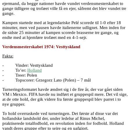
ejermand, da begge nationer havde vundet verdensmesterskabet to
gange tidligere og trofæet ville få en ejer, såfremt det blev vundet tre
gange.
Kampen startede med at legendariske Pelé scorede til 1-0 efter 18
minutter, men ved pausen havde italienerne udlignet. Men inden for
de sidste 25 minutter af kampen scorede brasserne tre gange, og
endte med at hjemføre trofæet med en 4-1-sejr.
Verdensmesterskabet 1974: Vesttyskland
Fakta:
- Vinder: Vesttyskland
- To’er:
Holland
- Treer: Polen
- Topscorer: Grzegorz Lato (Polen) – 7 mål
Turneringsformatet havde ændret sig i de fire år, der var gået siden
VM i Mexico. FIFA havde nu indført et gruppespil mere. Det vil sige,
at de otte hold, der gik videre fra første gruppespil blev parret i to
nye grupper.
To hold overraskede ved turneringen. Det første af disse var det
hollandske landshold der, under ledelse af Rinus Michel,
praktiserede totalfodbold, en revolution inden for fodbold. Holland
vandt deres gruppe efter to sejre og en uafgjort.