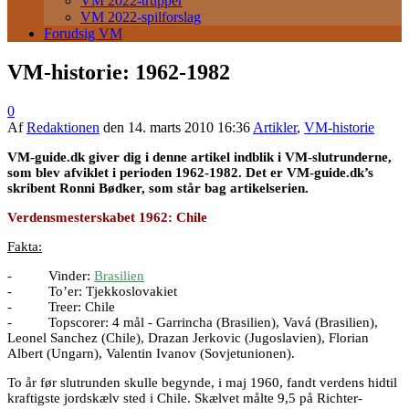
VM 2022-trupper
VM 2022-spilforslag
Forudsig VM
VM-historie: 1962-1982
0
Af
Redaktionen
den
14. marts 2010 16:36
Artikler
,
VM-historie
VM-guide.dk giver dig i denne artikel indblik i VM-slutrunderne,
som blev afviklet i perioden 1962-1982. Det er VM-guide.dk’s
skribent Ronni Bødker, som står bag artikelserien.
Verdensmesterskabet 1962: Chile
Fakta:
- Vinder:
Brasilien
- To’er: Tjekkoslovakiet
- Treer: Chile
- Topscorer: 4 mål - Garrincha (Brasilien), Vavá (Brasilien),
Leonel Sanchez (Chile), Drazan Jerkovic (Jugoslavien), Florian
Albert (Ungarn), Valentin Ivanov (Sovjetunionen).
To år før slutrunden skulle begynde, i maj 1960, fandt verdens hidtil
kraftigste jordskælv sted i Chile. Skælvet målte 9,5 på Richter-