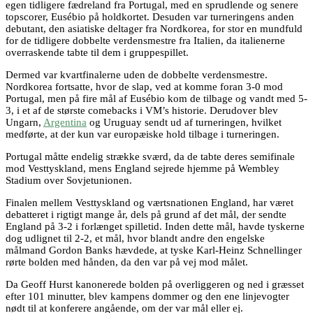
egen tidligere fædreland fra Portugal, med en sprudlende og senere
topscorer, Eusébio på holdkortet. Desuden var turneringens anden
debutant, den asiatiske deltager fra Nordkorea, for stor en mundfuld
for de tidligere dobbelte verdensmestre fra Italien, da italienerne
overraskende tabte til dem i gruppespillet.
Dermed var kvartfinalerne uden de dobbelte verdensmestre.
Nordkorea fortsatte, hvor de slap, ved at komme foran 3-0 mod
Portugal, men på fire mål af Eusébio kom de tilbage og vandt med 5-
3, i et af de største comebacks i VM’s historie. Derudover blev
Ungarn,
Argentina
og Uruguay sendt ud af turneringen, hvilket
medførte, at der kun var europæiske hold tilbage i turneringen.
Portugal måtte endelig strække sværd, da de tabte deres semifinale
mod Vesttyskland, mens England sejrede hjemme på Wembley
Stadium over Sovjetunionen.
Finalen mellem Vesttyskland og værtsnationen England, har været
debatteret i rigtigt mange år, dels på grund af det mål, der sendte
England på 3-2 i forlænget spilletid. Inden dette mål, havde tyskerne
dog udlignet til 2-2, et mål, hvor blandt andre den engelske
målmand Gordon Banks hævdede, at tyske Karl-Heinz Schnellinger
rørte bolden med hånden, da den var på vej mod målet.
Da Geoff Hurst kanonerede bolden på overliggeren og ned i græsset
efter 101 minutter, blev kampens dommer og den ene linjevogter
nødt til at konferere angående, om der var mål eller ej.