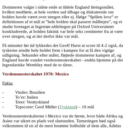
Dommeren valgte i sidste ende at tildele England føringsmålet,
hvilket medførte, at hele verden sad tilbage og diskuterede om
bolden havde været over stregen eller ej. Ifølge ”Spillets love” er
definitionen af et mål at ”hele bolden skal passere mållinjen”, og et
studie foretaget at Ingeniør-afdelingen på Oxford Universitetet
konkluderede, at bolden faktisk var hele seks centimeter fra at være
over stregen, og at der derfor ikke var mål.
Få minutter før tid lykkedes det Geoff Hurst at score til 4-2 også, da
tyskerne sendte hele holdet frem i kampen for at få den vigtige
udligning. Sekunder efter målet, fløjtede dommeren kampen af, og
England havde vundet verdensmesterskabet - endda hjemme på det
legendariske Wembley med de to tårne.
Verdensmesterskabet 1970: Mexico
Fakta:
- Vinder: Brasilien
- To’er: Italien
- Treer: Vesttyskland
- Topscorer: Gerd Müller (
Tyskland
) – 10 mål
Verdensmesterskaberne i Mexico var de første, hvor både Afrika og
Asien var sikret en plads ved slutrunden. Turneringen bød også
velkommen til en af de mest berømte fodbolde af dem alle, Adidas