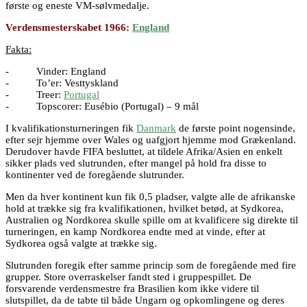
første og eneste VM-sølvmedalje.
Verdensmesterskabet 1966:
England
Fakta:
- Vinder: England
- To’er: Vesttyskland
- Treer:
Portugal
- Topscorer: Eusébio (Portugal) – 9 mål
I kvalifikationsturneringen fik
Danmark
de første point nogensinde,
efter sejr hjemme over Wales og uafgjort hjemme mod Grækenland.
Derudover havde FIFA besluttet, at tildele Afrika/Asien en enkelt
sikker plads ved slutrunden, efter mangel på hold fra disse to
kontinenter ved de foregående slutrunder.
Men da hver kontinent kun fik 0,5 pladser, valgte alle de afrikanske
hold at trække sig fra kvalifikationen, hvilket betød, at Sydkorea,
Australien og Nordkorea skulle spille om at kvalificere sig direkte til
turneringen, en kamp Nordkorea endte med at vinde, efter at
Sydkorea også valgte at trække sig.
Slutrunden foregik efter samme princip som de foregående med fire
grupper. Store overraskelser fandt sted i gruppespillet. De
forsvarende verdensmestre fra Brasilien kom ikke videre til
slutspillet, da de tabte til både Ungarn og opkomlingene og deres