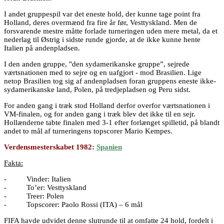
I andet gruppespil var det eneste hold, der kunne tage point fra
Holland, deres overmænd fra fire år før, Vesttyskland. Men de
forsvarende mestre måtte forlade turneringen uden mere metal, da et
nederlag til Østrig i sidste runde gjorde, at de ikke kunne hente
Italien på andenpladsen.
I den anden gruppe, "den sydamerikanske gruppe”, sejrede
værtsnationen med to sejre og en uafgjort - mod Brasilien. Lige
netop Brasilien tog sig af andenpladsen foran gruppens eneste ikke-
sydamerikanske land, Polen, på tredjepladsen og Peru sidst.
For anden gang i træk stod Holland derfor overfor værtsnationen i
VM-finalen, og for anden gang i træk blev det ikke til en sejr.
Hollænderne tabte finalen med 3-1 efter forlænget spilletid, på blandt
andet to mål af turneringens topscorer Mario Kempes.
Verdensmesterskabet 1982:
Spanien
Fakta:
- Vinder: Italien
- To’er: Vesttyskland
- Treer: Polen
- Topscorer: Paolo Rossi (ITA) – 6 mål
FIFA havde udvidet denne slutrunde til at omfatte 24 hold, fordelt i