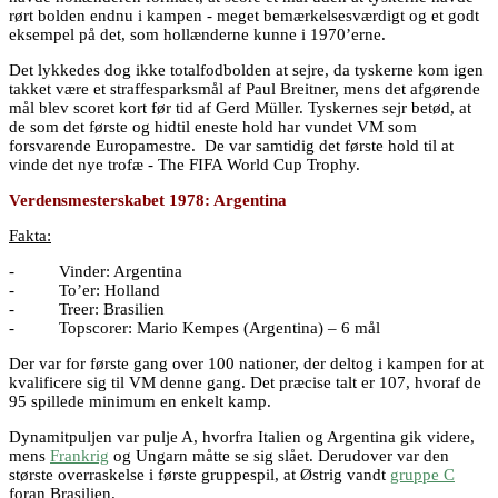
rørt bolden endnu i kampen - meget bemærkelsesværdigt og et godt
eksempel på det, som hollænderne kunne i 1970’erne.
Det lykkedes dog ikke totalfodbolden at sejre, da tyskerne kom igen
takket være et straffesparksmål af Paul Breitner, mens det afgørende
mål blev scoret kort før tid af Gerd Müller. Tyskernes sejr betød, at
de som det første og hidtil eneste hold har vundet VM som
forsvarende Europamestre. De var samtidig det første hold til at
vinde det nye trofæ - The FIFA World Cup Trophy.
Verdensmesterskabet 1978: Argentina
Fakta:
- Vinder: Argentina
- To’er: Holland
- Treer: Brasilien
- Topscorer: Mario Kempes (Argentina) – 6 mål
Der var for første gang over 100 nationer, der deltog i kampen for at
kvalificere sig til VM denne gang. Det præcise talt er 107, hvoraf de
95 spillede minimum en enkelt kamp.
Dynamitpuljen var pulje A, hvorfra Italien og Argentina gik videre,
mens
Frankrig
og Ungarn måtte se sig slået. Derudover var den
største overraskelse i første gruppespil, at Østrig vandt
gruppe C
foran Brasilien.