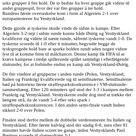
seks grupper á fire hold. De to bedste fra hver gruppe gik videre til
andet gruppespil, hvor der var fire grupper á tre hold.
Rundens første overraskelse kom i form af Algeriets 2-1 over
europamestrene fra Vesttyskland.
Dette gjorde at tyskerne skulle vinde de sidste to kampe. Efter
Algeriets 3-2-sejr i sidste runde kunne både Østrig og Vesttyskland
kvalificere sig videre til næste runde, såfremt tyskerne vandt 1-0. Da
tyskerne scorede til 1-0 efter ti minutter, begyndte begge de
tysksprogede hold bare at sparke bolden rundt uden nogen videre
lyst til at komme frem til målchancer. Denne kamp fik FIFA til at
kræve kampene i tredje spillerunde spillet samtidigt i efterfølgende
slutrunder, for at forhindre endnu en kamp alá Vesttyskland-Østrig.
De fire vindere af grupperne i anden runde (Polen, Vesttyskland,
Italien og Frankrig) kvalificerede sig til semifinalerne. Semifinalerne
bød på historiens første straffesparkskonkurrence i VM-slutrunde-
sammenhæng. Efter 120 minutters spil stod der 3-3 i kampen mellem
Frankrig og Vesttyskland. Vesttyskerne endte dog med at trække det
længste strå, da de vandt 5-4 efter seks spark i
straffesparkskonkurrencen. I den anden semi-finale vandt Italien
sikkert 2-0 over Polen.
Finalen stod derfor mellem de dobbelte verdensmestre fra Italien og
Vesttyskland. Efter første halvleg stod der stadig 0-0, men efter 81
minutter havde Italien scoret tre gange, inden Vesttysklands Paul
Breitner scorede til slutresultatet 3-1.