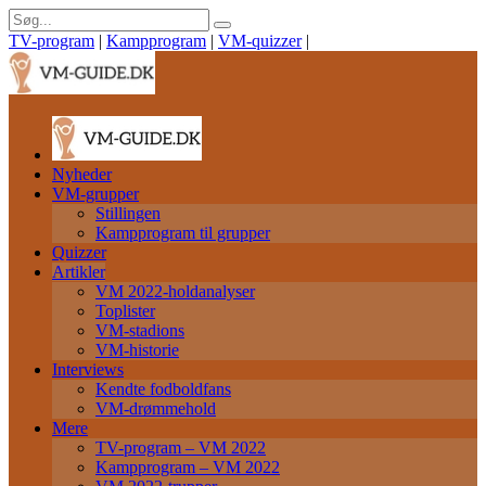
TV-program
|
Kampprogram
|
VM-quizzer
|
Nyheder
VM-grupper
Stillingen
Kampprogram til grupper
Quizzer
Artikler
VM 2022-holdanalyser
Toplister
VM-stadions
VM-historie
Interviews
Kendte fodboldfans
VM-drømmehold
Mere
TV-program – VM 2022
Kampprogram – VM 2022