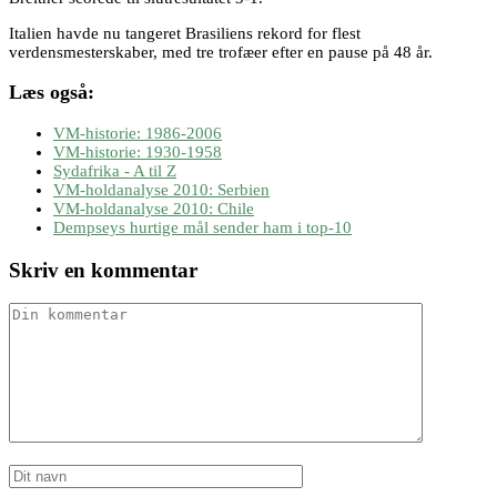
Italien havde nu tangeret Brasiliens rekord for flest
verdensmesterskaber, med tre trofæer efter en pause på 48 år.
Læs også:
VM-historie: 1986-2006
VM-historie: 1930-1958
Sydafrika - A til Z
VM-holdanalyse 2010: Serbien
VM-holdanalyse 2010: Chile
Dempseys hurtige mål sender ham i top-10
Skriv en kommentar