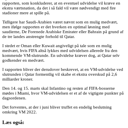
rapporten, som konkluderer, at en eventuel udvidelse vil kræve en
ekstra værtsnation, da det i så fald vil være nødvendigt med fire
stadioner mere at spille på.
Tidligere har Saudi-Arabien været nævnt som en mulig medvært,
men ifølge rapporten er det hverken en optimal løsning med
saudierne, De Forenede Arabiske Emirater eller Bahrain på grund af
de tre landes anstrengte forhold til Qatar.
I stedet er Oman eller Kuwait angiveligt på tale som en mulig
medvært, hvis FIFA altså lykkes med udvidelsen allerede fra den
kommende VM-slutrunde. En udvidelse kræver dog, at Qatar selv
godkender en medvært.
I rapporten bliver der derudover beskrevet, at en VM-udvidelse ved
slutrunden i Qatar formentlig vil skabe et ekstra overskud på 2,6
milliarder kroner.
Den 14. og 15. marts skal Infantino og resten af FIFA-bosserne
mødes i Miami, hvor VM-udvidelsen er et af de vigtigste punkter på
dagsordenen.
Det forventes, at der i juni bliver truffet en endelig beslutning
omkring VM 2022.
Læs også: