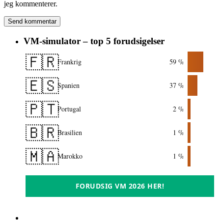
jeg kommenterer.
VM-simulator – top 5 forudsigelser
🇫🇷
Frankrig
59 %
🇪🇸
Spanien
37 %
🇵🇹
Portugal
2 %
🇧🇷
Brasilien
1 %
🇲🇦
Marokko
1 %
FORUDSIG VM 2026 HER!