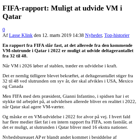
FIFA-rapport: Muligt at udvide VM i
Qatar
0
Af
Lasse Klink
den
12. marts 2019 14:38
Nyheder
,
Top-historier
En rapport fra FIFA slår fast, at det allerede fra den kommende
VM-slutrunde i Qatar i 2022 er muligt at udvide deltagerantallet
fra 32 til 48.
Når VM i 2026 løber af stablen, træder en udvidelse i kraft.
Det er nemlig tidligere blevet bekræftet, at deltagerantallet stiger fra
32 til 48 ved slutrunden om syv år, der skal afvikles i USA, Mexico
og Canada
Men FIFA med dets præsident, Gianni Infantino, i spidsen har i et
stykke tid arbejdet på, at udvidelsen allerede bliver en realitet i 2022,
når Qatar skal agere VM-værter.
Og måske er en VM-udvidelse i 2022 for alvor på vej. I hvert fald
har flere medier fået fat i en intern rapport fra FIFA, som fastslår, at
det er muligt, at slutrunden i Qatar bliver med 16 ekstra nationer.
Nyhedsbureauet AP er blandt andet kommet i besiddelse af