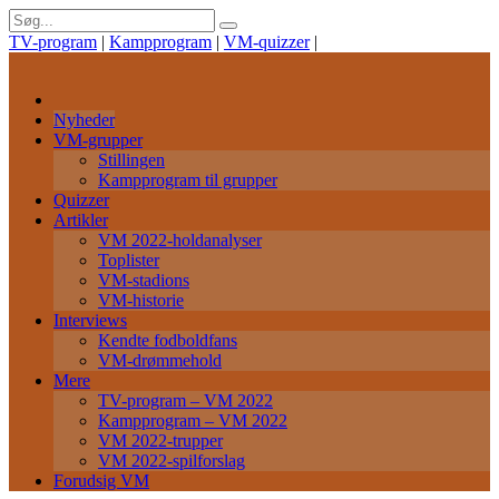
TV-program
|
Kampprogram
|
VM-quizzer
|
Nyheder
VM-grupper
Stillingen
Kampprogram til grupper
Quizzer
Artikler
VM 2022-holdanalyser
Toplister
VM-stadions
VM-historie
Interviews
Kendte fodboldfans
VM-drømmehold
Mere
TV-program – VM 2022
Kampprogram – VM 2022
VM 2022-trupper
VM 2022-spilforslag
Forudsig VM