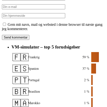
Gem mit navn, mail og websted i denne browser til næste gang
jeg kommenterer.
VM-simulator – top 5 forudsigelser
🇫🇷
Frankrig
59 %
🇪🇸
Spanien
37 %
🇵🇹
Portugal
2 %
🇧🇷
Brasilien
1 %
🇲🇦
Marokko
1 %