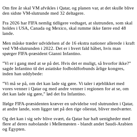
Om fire år skal VM afvikles i Qatar, og planen var, at det skulle blive
den sidste VM-slutrunde med 32 deltagere.
Fra 2026 har FIFA nemlig tidligere vedtaget, at slutrunden, som skal
holdes i USA, Canada og Mexico, skal rumme ikke færre end 48
lande.
Men måske træder udvidelsen af de 16 ekstra nationer allerede i kraft
ved VM-slutrunden i 2022. Det er i hvert fald håbet, hvis man
spørger FIFA-præsident Gianni Infantino.
"Vi er i gang med at se på det. Hvis det er muligt, så hvorfor ikke?"
sagde Infantino til det asiatiske fodboldforbunds årlige kongres,
inden han uddybede:
"Vi må se på, om det kan lade sig gøre. Vi taler i øjeblikket med
vores venner i Qatar og med andre venner i regionen for at se, om
det kan lade sig gøre," lød det fra Infantino.
Ifølge FIFA-præsidenten kræver en udvidelse ved slutrunden i Qatar,
at andre lande, som ligger tæt på den rige oliestat, bliver medværter.
Og det kan i sig selv blive svært, da Qatar har haft uenigheder med
flere af deres nabolande i Mellemøsten - blandt andet Saudi-Arabien
og Egypten.