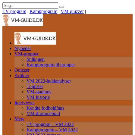
TV-program
|
Kampprogram
|
VM-quizzer
|
Nyheder
VM-grupper
Stillingen
Kampprogram til grupper
Quizzer
Artikler
VM 2022-holdanalyser
Toplister
VM-stadions
VM-historie
Interviews
Kendte fodboldfans
VM-drømmehold
Mere
TV-program – VM 2022
Kampprogram – VM 2022