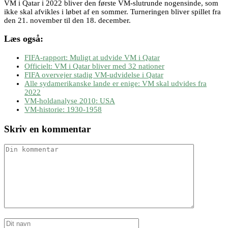
VM i Qatar i 2022 bliver den første VM-slutrunde nogensinde, som
ikke skal afvikles i løbet af en sommer. Turneringen bliver spillet fra
den 21. november til den 18. december.
Læs også:
FIFA-rapport: Muligt at udvide VM i Qatar
Officielt: VM i Qatar bliver med 32 nationer
FIFA overvejer stadig VM-udvidelse i Qatar
Alle sydamerikanske lande er enige: VM skal udvides fra
2022
VM-holdanalyse 2010: USA
VM-historie: 1930-1958
Skriv en kommentar