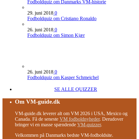
Fodboldquiz om Danmarks VM-historie
29. juni 2018
0
Fodboldquiz om Cristiano Ronaldo
26. juni 2018
0
Fodboldquiz om Simon Kjær
26. juni 2018
0
Fodboldquiz om Kasper Schmeichel
SE ALLE QUIZZER
Om VM-guide.dk
VM-guide.dk leverer alt om VM 2026 i USA, Mexico og
Canada. Få de seneste
VM fodboldnyheder
. Derudover
bringer vi en masse spændende
VM-quizzer
.
Velkommen på Danmarks bedste VM-fodboldsite.