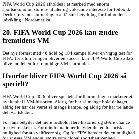
FIFA World Cup 2026 afholdes i et marked med enorm
sportsøkonomi, store tv-aftaler og voksende interesse for fodbold.
Derfor forventes turneringen at få stor betydning for fodboldens
udvikling i Nordamerika.
20. FIFA World Cup 2026 kan ændre
fremtidens VM
Det nye format med 48 hold og 104 kampe bliver en vigtig test for
FIFA. Hvis turneringen bliver en succes, kan FIFA World Cup 2026
blive modellen for fremtidige VM-slutrunder.
Hvorfor bliver FIFA World Cup 2026 så
specielt?
FIFA World Cup 2026 bliver specielt, fordi turneringen markerer et
nyt kapitel i VM-historien. Aldrig før har så mange hold deltaget,
aldrig før har der været så mange kampe, og aldrig før har tre lande
delt værtskabet.
For fans betyder det mere fodbold, flere historier og større chance
for overraskelser. For mindre nationer betyder det en historisk
mulighed for at kvalificere sig. Og for FIFA betyder det en mulighed
for at gøre VM endnu større som global sportsbegivenhed.