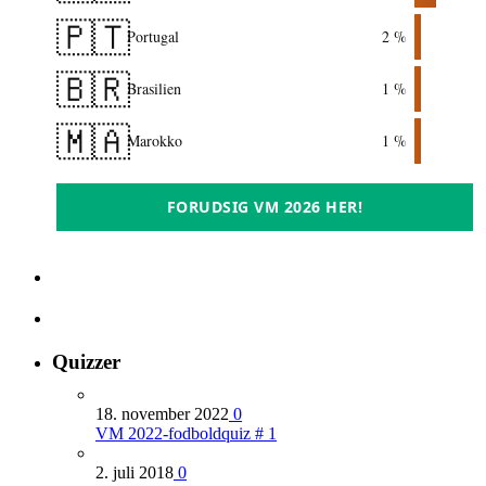
🇵🇹
Portugal
2 %
🇧🇷
Brasilien
1 %
🇲🇦
Marokko
1 %
FORUDSIG VM 2026 HER!
Quizzer
18. november 2022
0
VM 2022-fodboldquiz # 1
2. juli 2018
0