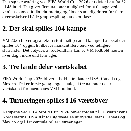
Den største ændring ved FIFA World Cup 2026 er udvidelsen fra 32
til 48 hold. Det giver flere nationer mulighed for at deltage ved
verdens største fodboldturnering og åbner samtidig døren for flere
overraskelser i både gruppespil og knockoutfase.
2. Der skal spilles 104 kampe
VM 2026 bliver også rekordstort målt på antal kampe. I alt skal der
spilles 104 opgør, hvilket er markant flere end ved tidligere
slutrunder. Det betyder, at fodboldfans kan se VM-fodbold næsten
hver dag i mere end fem uger.
3. Tre lande deler værtskabet
FIFA World Cup 2026 bliver afholdt i tre lande: USA, Canada og
Mexico. Det er første gang nogensinde, at tre nationer deler
værtskabet for mændenes VM i fodbold.
4. Turneringen spilles i 16 værtsbyer
Kampene ved FIFA World Cup 2026 bliver fordelt på 16 værtsbyer i
Nordamerika. USA står for størstedelen af byerne, mens Canada og
Mexico også får centrale roller i turneringen.