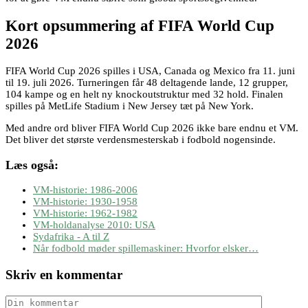
Kort opsummering af FIFA World Cup
2026
FIFA World Cup 2026 spilles i USA, Canada og Mexico fra 11. juni
til 19. juli 2026. Turneringen får 48 deltagende lande, 12 grupper,
104 kampe og en helt ny knockoutstruktur med 32 hold. Finalen
spilles på MetLife Stadium i New Jersey tæt på New York.
Med andre ord bliver FIFA World Cup 2026 ikke bare endnu et VM.
Det bliver det største verdensmesterskab i fodbold nogensinde.
Læs også:
VM-historie: 1986-2006
VM-historie: 1930-1958
VM-historie: 1962-1982
VM-holdanalyse 2010: USA
Sydafrika - A til Z
Når fodbold møder spillemaskiner: Hvorfor elsker…
Skriv en kommentar