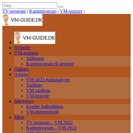
TV-program
|
Kampprogram
|
VM-quizzer
|
Nyheder
VM-grupper
Stillingen
Kampprogram til grupper
Quizzer
Artikler
VM 2022-holdanalyser
Toplister
VM-stadions
VM-historie
Interviews
Kendte fodboldfans
VM-drømmehold
Mere
TV-program – VM 2022
Kampprogram – VM 2022