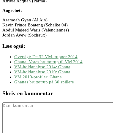
Afriyie Acquah (Parma)
Angrebet:
Asamoah Gyan (Al Ain)
Kevin Prince Boateng (Schalke 04)
Abdul Majeed Waris (Valenciennes)
Jordan Ayew (Sochaux)
Læs også:
Oversigt: De 32 VM-trupper 2014
Ghana: Vores bruttotrup til VM 2014
VM-holdanalyse 2014: Ghana
VM-holdanalyse 2010: Ghana
VM 2010-profiler: Ghana
Ghanas bruttotrup på 30 spillere
Skriv en kommentar