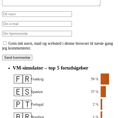
Gem mit navn, mail og websted i denne browser til næste gang
jeg kommenterer.
VM-simulator – top 5 forudsigelser
🇫🇷
Frankrig
59 %
🇪🇸
Spanien
37 %
🇵🇹
Portugal
2 %
🇧🇷
Brasilien
1 %