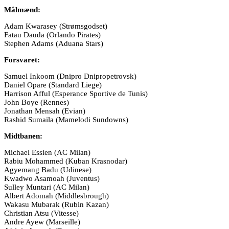
Målmænd:
Adam Kwarasey (Strømsgodset)
Fatau Dauda (Orlando Pirates)
Stephen Adams (Aduana Stars)
Forsvaret:
Samuel Inkoom (Dnipro Dnipropetrovsk)
Daniel Opare (Standard Liege)
Harrison Afful (Esperance Sportive de Tunis)
John Boye (Rennes)
Jonathan Mensah (Evian)
Rashid Sumaila (Mamelodi Sundowns)
Midtbanen:
Michael Essien (AC Milan)
Rabiu Mohammed (Kuban Krasnodar)
Agyemang Badu (Udinese)
Kwadwo Asamoah (Juventus)
Sulley Muntari (AC Milan)
Albert Adomah (Middlesbrough)
Wakasu Mubarak (Rubin Kazan)
Christian Atsu (Vitesse)
Andre Ayew (Marseille)