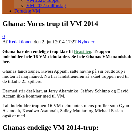
VM 2022-trupper
VM 2022-spilforslag
Forudsig VM
Ghana: Vores trup til VM 2014
0
Af
Redaktionen
den
2. juni 2014 17:27
Nyheder
Ghana har den endelige trup klar til
Brasilien
. Truppen
indeholder hele 16 VM-debutanter. Se hele Ghanas VM-mandskab
her.
Ghanas landstræner, Kwesi Appiah, satte navne på sin bruttotrup i
midten af maj måned. Nu har landstræneren så skået truppen ned til
de tilladte 23 spillere.
Dermed står det klart, at Jerry Akaminko, Jeffrey Schlupp og David
Accam ikke kommer med til VM.
I alt indeholder truppen 16 VM-debutanter, mens profiler som Gyan
Asamoah, Kwadwo Asamoah, Sulley Muntari og Michael Essien
også er med.
Ghanas endelige VM 2014-trup: