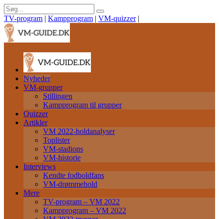
TV-program
|
Kampprogram
|
VM-quizzer
|
Nyheder
VM-grupper
Stillingen
Kampprogram til grupper
Quizzer
Artikler
VM 2022-holdanalyser
Toplister
VM-stadions
VM-historie
Interviews
Kendte fodboldfans
VM-drømmehold
Mere
TV-program – VM 2022
Kampprogram – VM 2022