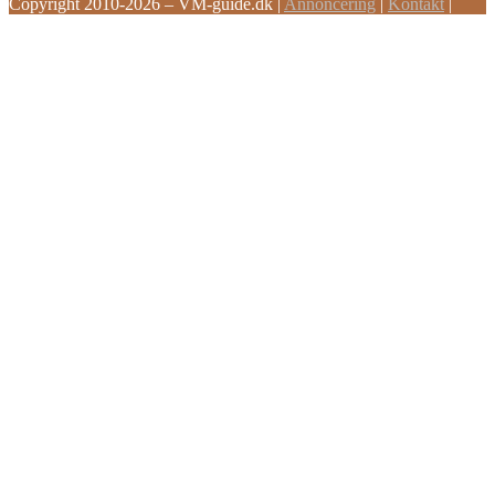
Copyright 2010-2026 – VM-guide.dk
|
Annoncering
|
Kontakt
|