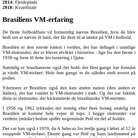
2014:
Fjerdeplads
2018:
Kvartfinale
Brasiliens VM-erfaring
De fleste fodboldfans vil formentlig nævne Brasilien, hvis de blev
bedt om at nævne ét land, der får dem til at tænke på VM i fodbold.
Brasilien er den eneste nation i verden, der har deltaget i samtlige
VM-slutrunder, der er blevet afviklet i historien - lige fra den første i
1930 og frem til dette års turnering i Qatar.
Samtidig er brasilianerne også det hold, der flest gange har formået
at vinde VM-trofæet. Hele fem gange er de således endt øverst på
podiet.
Ydermere er Brasilien også den kun anden nation (den anden er
Italien), der har vundet to VM-slutrunder i træk. Og det var faktisk
disse to slutrunder, der kickstartede de brasilianske VM-meritter.
I 1958 og 1962 lykkedes det nemlig efter flere forsøg endelig for
Brasilien at komme hele vejen til tops. I begge slutrunder var
verdens (måske) bedste spiller nogensinde Pelé en del af holdet.
Det var han også i 1970, da A Selecao for tredje gang i løbet af 12 år
snuppede VM-trofæet. Denne gang var Pelé og hans landsmænd på