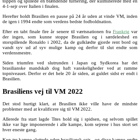
toppen og spillede en blændende turnering, der kulminerede med en
4-1-sejr over Italien i finalen.
Herefter holdt Brasilien en pause på 24 år uden at vinde VM, inden
de igen i 1994 endte som verdens bedste fodboldnation.
Efter en tabt finale fire år senere til værtsnationen fra
Frankrig
var
der ingen, som kunne stoppe Brasilien og i særdeleshed en
storspillende Ronaldo i 2002, da de gulklædte gjorde rent bord og
vandt syv ud af syv mulige kamp og derfor til slut endte som
verdensmestre.
Siden triumfen ved slutrunden i Japan og Sydkorea har det
brasilianske mandskab dog haft vanskeligheder ved at ramme
topniveauet. Derfor er det hele 20 år siden, at guldet sidst er endt i
Brasilien.
Brasiliens vej til VM 2022
Det stod hurtigt klart, at Brasilien ikke ville have de mindste
problemer med at kvalificere sig til VM 2022.
Allerede fra start lagde Tites hold sig i spidsen, og selvom spillet
ikke var lige imponerende i alle kampe, kom sejrene i hus stort set
hver eneste gang.
Kun tre kampe sluttede uden brasiliansk sejr - og disse kampe endte