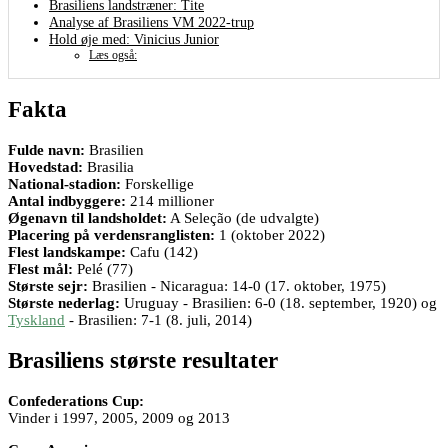
Brasiliens landstræner: Tite
Analyse af Brasiliens VM 2022-trup
Hold øje med: Vinicius Junior
Læs også:
Fakta
Fulde navn:
Brasilien
Hovedstad:
Brasilia
National-stadion:
Forskellige
Antal indbyggere:
214 millioner
Øgenavn til landsholdet:
A Seleção (de udvalgte)
Placering på verdensranglisten:
1 (oktober 2022)
Flest landskampe:
Cafu (142)
Flest mål:
Pelé (77)
Største sejr:
Brasilien - Nicaragua: 14-0 (17. oktober, 1975)
Største nederlag:
Uruguay - Brasilien: 6-0 (18. september, 1920) og
Tyskland
- Brasilien: 7-1 (8. juli, 2014)
Brasiliens største resultater
Confederations Cup:
Vinder i 1997, 2005, 2009 og 2013