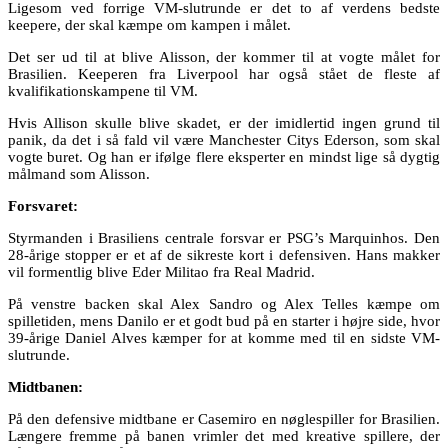
Ligesom ved forrige VM-slutrunde er det to af verdens bedste
keepere, der skal kæmpe om kampen i målet.
Det ser ud til at blive Alisson, der kommer til at vogte målet for
Brasilien. Keeperen fra Liverpool har også stået de fleste af
kvalifikationskampene til VM.
Hvis Allison skulle blive skadet, er der imidlertid ingen grund til
panik, da det i så fald vil være Manchester Citys Ederson, som skal
vogte buret. Og han er ifølge flere eksperter en mindst lige så dygtig
målmand som Alisson.
Forsvaret:
Styrmanden i Brasiliens centrale forsvar er PSG’s Marquinhos. Den
28-årige stopper er et af de sikreste kort i defensiven. Hans makker
vil formentlig blive Eder Militao fra Real Madrid.
På venstre backen skal Alex Sandro og Alex Telles kæmpe om
spilletiden, mens Danilo er et godt bud på en starter i højre side, hvor
39-årige Daniel Alves kæmper for at komme med til en sidste VM-
slutrunde.
Midtbanen:
På den defensive midtbane er Casemiro en nøglespiller for Brasilien.
Længere fremme på banen vrimler det med kreative spillere, der