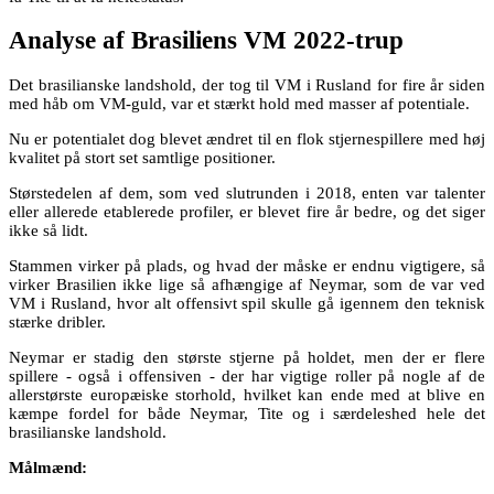
Analyse af Brasiliens VM 2022-trup
Det brasilianske landshold, der tog til VM i Rusland for fire år siden
med håb om VM-guld, var et stærkt hold med masser af potentiale.
Nu er potentialet dog blevet ændret til en flok stjernespillere med høj
kvalitet på stort set samtlige positioner.
Størstedelen af dem, som ved slutrunden i 2018, enten var talenter
eller allerede etablerede profiler, er blevet fire år bedre, og det siger
ikke så lidt.
Stammen virker på plads, og hvad der måske er endnu vigtigere, så
virker Brasilien ikke lige så afhængige af Neymar, som de var ved
VM i Rusland, hvor alt offensivt spil skulle gå igennem den teknisk
stærke dribler.
Neymar er stadig den største stjerne på holdet, men der er flere
spillere - også i offensiven - der har vigtige roller på nogle af de
allerstørste europæiske storhold, hvilket kan ende med at blive en
kæmpe fordel for både Neymar, Tite og i særdeleshed hele det
brasilianske landshold.
Målmænd: