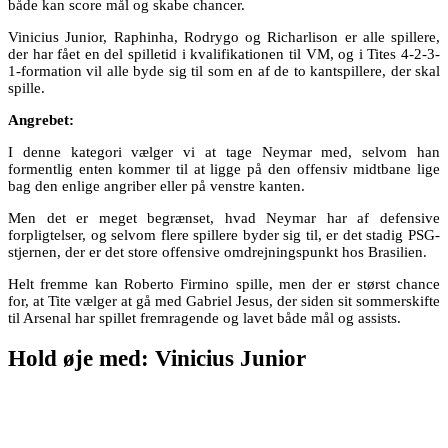
både kan score mål og skabe chancer.
Vinicius Junior, Raphinha, Rodrygo og Richarlison er alle spillere,
der har fået en del spilletid i kvalifikationen til VM, og i Tites 4-2-3-
1-formation vil alle byde sig til som en af de to kantspillere, der skal
spille.
Angrebet:
I denne kategori vælger vi at tage Neymar med, selvom han
formentlig enten kommer til at ligge på den offensiv midtbane lige
bag den enlige angriber eller på venstre kanten.
Men det er meget begrænset, hvad Neymar har af defensive
forpligtelser, og selvom flere spillere byder sig til, er det stadig PSG-
stjernen, der er det store offensive omdrejningspunkt hos Brasilien.
Helt fremme kan Roberto Firmino spille, men der er størst chance
for, at Tite vælger at gå med Gabriel Jesus, der siden sit sommerskifte
til Arsenal har spillet fremragende og lavet både mål og assists.
Hold øje med: Vinicius Junior