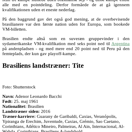
alle med en pointdeling. Derfor formåede de at gå igennem
kvalifikationen uden et eneste nederlag.
På den baggrund gav det også god mening, at de overbevisende
brasilianere var den første nation uden for Europa, som bookede
VM-billetten.
Brasilien endte altså som en suveræn gruppevinder i den
sydamerikanske VM-kvalifikation med seks point ned til
Argentina
på andenpladsen - og med mere end 20 point ned til Peru på den
femteplads, der kun gav playoff-kampe.
Brasiliens landstræner: Tite
Foto: Shutterstock
Navn:
Adenor Leonardo Bacchi
Født:
25. maj 1961
Nationalitet:
Brasilien
Landstræner siden:
2016
Træner-karriere:
Guarany de Garibaldi, Caxias, Veranópolis,
Ypiranga de Erechim, Juventude, Caxias, Grémio, Sao Caetano,
Corinthians, Atlético Mineiro, Palmeiras, Al Ain, Internacional, Al-
Wahda, Corinthians, Brasiliens A-landshold.