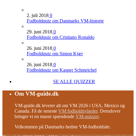
2. juli 2018
0
Fodboldquiz om Danmarks VM-historie
29. juni 2018
0
Fodboldquiz om Cristiano Ronaldo
26. juni 2018
0
Fodboldquiz om Simon Kjær
26. juni 2018
0
Fodboldquiz om Kasper Schmeichel
SE ALLE QUIZZER
Om VM-guide.dk
VM-guide.dk leverer alt om VM 2026 i USA, Mexico og
Canada. Få de seneste
VM fodboldnyheder
. Derudover
bringer vi en masse spændende
VM-quizzer
.
Velkommen på Danmarks bedste VM-fodboldsite.