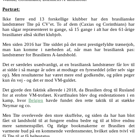
Portræt:
Ikke færre end 13 forskellige klubber har den brasilianske
landstræner Tite på CV’et. To af dem (Caxias og Corinthians) har
han sågar repræsenteret to gange, så 15 gange i alt har den 61-årige
brasilianer altså skiftet klubjob.
Men siden 2016 har Tite siddet på det mest prestigefyldte trænerjob,
man kan komme i nærheden af, når man har brasiliansk pas:
landstræner for Brasiliens A-landshold.
Det er særdeles usædvanligt, at en brasiliansk landstræner får lov til
at sidde i så mange år uden at modtage en fyreseddel (eller selv sige
op). Men resultaterne har været mere end godkendte, og pilen peger
kun én vej - og det er mod VM-guldet.
Det gjorde den faktisk allerede i 2018, da Brasilien drog til Rusland
for at erobre VM-trofæet. Kvartfinalen blev dog endestationen i en
kamp, hvor
Belgien
havde fundet den rette taktik til at stække
Neymar og co.
Men Tite overlevede den store skuffelse, og siden da har han blot
fået sit landshold til at fungere endnu bedre og til at blive endnu
mere sammenspillet. Og ifølge bookmakerne er Brasilien det
varmeste bud på en kommende verdensmester, hvilket uden tvivl vil
få Tite til at få heltestatus.