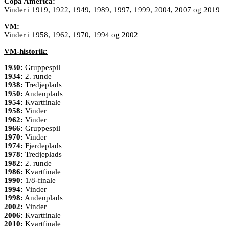
Copa America:
Vinder i 1919, 1922, 1949, 1989, 1997, 1999, 2004, 2007 og 2019
VM:
Vinder i 1958, 1962, 1970, 1994 og 2002
VM-historik:
1930:
Gruppespil
1934:
2. runde
1938:
Tredjeplads
1950:
Andenplads
1954:
Kvartfinale
1958:
Vinder
1962:
Vinder
1966:
Gruppespil
1970:
Vinder
1974:
Fjerdeplads
1978:
Tredjeplads
1982:
2. runde
1986:
Kvartfinale
1990:
1/8-finale
1994:
Vinder
1998:
Andenplads
2002:
Vinder
2006:
Kvartfinale
2010:
Kvartfinale