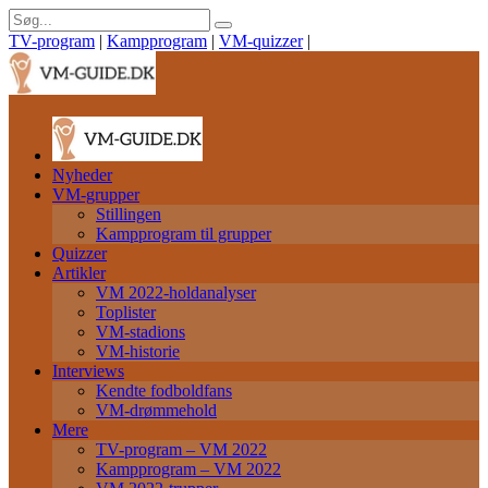
TV-program
|
Kampprogram
|
VM-quizzer
|
Nyheder
VM-grupper
Stillingen
Kampprogram til grupper
Quizzer
Artikler
VM 2022-holdanalyser
Toplister
VM-stadions
VM-historie
Interviews
Kendte fodboldfans
VM-drømmehold
Mere
TV-program – VM 2022
Kampprogram – VM 2022