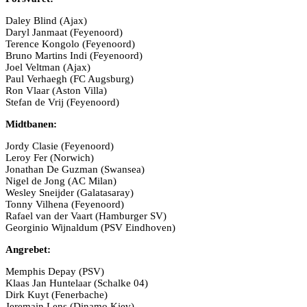
Daley Blind (Ajax)
Daryl Janmaat (Feyenoord)
Terence Kongolo (Feyenoord)
Bruno Martins Indi (Feyenoord)
Joel Veltman (Ajax)
Paul Verhaegh (FC Augsburg)
Ron Vlaar (Aston Villa)
Stefan de Vrij (Feyenoord)
Midtbanen:
Jordy Clasie (Feyenoord)
Leroy Fer (Norwich)
Jonathan De Guzman (Swansea)
Nigel de Jong (AC Milan)
Wesley Sneijder (Galatasaray)
Tonny Vilhena (Feyenoord)
Rafael van der Vaart (Hamburger SV)
Georginio Wijnaldum (PSV Eindhoven)
Angrebet:
Memphis Depay (PSV)
Klaas Jan Huntelaar (Schalke 04)
Dirk Kuyt (Fenerbache)
Jeremain Lens (Dinamo Kiev)