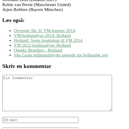
Robin van Persie (Manchester United)
Arjen Robben (Bayern München)
Læs også:
Oversigt: De 32 VM-trupper 2014
VM-holdanalyse 2014: Holland
Holland: Vores bruttotrup til VM 2014
VM 2022-holdanalyse: Holland
Optakt: Brasilien - Holland
Van Gaals målmandsbytte sørgede for hollandsk sejr
Skriv en kommentar