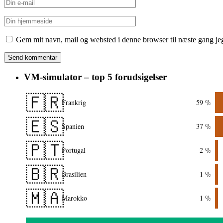
Gem mit navn, mail og websted i denne browser til næste gang j
VM-simulator – top 5 forudsigelser
🇫🇷
Frankrig
59 %
🇪🇸
Spanien
37 %
🇵🇹
Portugal
2 %
🇧🇷
Brasilien
1 %
🇲🇦
Marokko
1 %