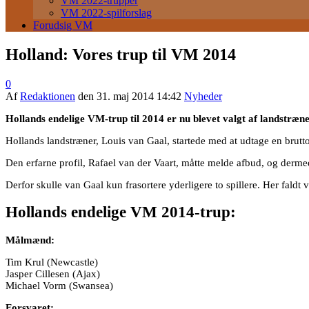
VM 2022-trupper
VM 2022-spilforslag
Forudsig VM
Holland: Vores trup til VM 2014
0
Af
Redaktionen
den
31. maj 2014 14:42
Nyheder
Hollands endelige VM-trup til 2014 er nu blevet valgt af landstræn
Hollands landstræner, Louis van Gaal, startede med at udtage en brutt
Den erfarne profil, Rafael van der Vaart, måtte melde afbud, og dermed
Derfor skulle van Gaal kun frasortere yderligere to spillere. Her fald
Hollands endelige VM 2014-trup:
Målmænd:
Tim Krul (Newcastle)
Jasper Cillesen (Ajax)
Michael Vorm (Swansea)
Forsvaret: