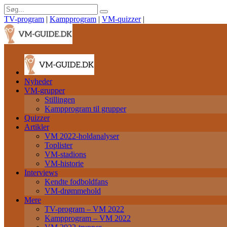
TV-program
|
Kampprogram
|
VM-quizzer
|
Nyheder
VM-grupper
Stillingen
Kampprogram til grupper
Quizzer
Artikler
VM 2022-holdanalyser
Toplister
VM-stadions
VM-historie
Interviews
Kendte fodboldfans
VM-drømmehold
Mere
TV-program – VM 2022
Kampprogram – VM 2022