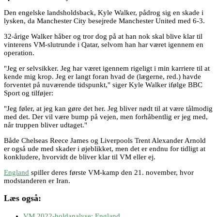
Den engelske landsholdsback, Kyle Walker, pådrog sig en skade i
lysken, da Manchester City besejrede Manchester United med 6-3.
32-årige Walker håber og tror dog på at han nok skal blive klar til
vinterens VM-slutrunde i Qatar, selvom han har været igennem en
operation.
"Jeg er selvsikker. Jeg har været igennem rigeligt i min karriere til at
kende mig krop. Jeg er langt foran hvad de (lægerne, red.) havde
forventet på nuværende tidspunkt," siger Kyle Walker ifølge BBC
Sport og tilføjer:
"Jeg føler, at jeg kan gøre det her. Jeg bliver nødt til at være tålmodig
med det. Der vil være bump på vejen, men forhåbentlig er jeg med,
når truppen bliver udtaget."
Både Chelseas Reece James og Liverpools Trent Alexander Arnold
er også ude med skader i øjeblikket, men det er endnu for tidligt at
konkludere, hvorvidt de bliver klar til VM eller ej.
England
spiller deres første VM-kamp den 21. november, hvor
modstanderen er Iran.
Læs også:
VM 2022-holdanalyse: England