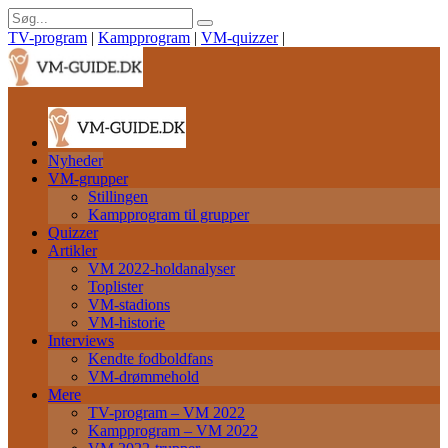
TV-program
|
Kampprogram
|
VM-quizzer
|
Nyheder
VM-grupper
Stillingen
Kampprogram til grupper
Quizzer
Artikler
VM 2022-holdanalyser
Toplister
VM-stadions
VM-historie
Interviews
Kendte fodboldfans
VM-drømmehold
Mere
TV-program – VM 2022
Kampprogram – VM 2022