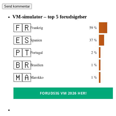
VM-simulator – top 5 forudsigelser
🇫🇷
Frankrig
59 %
🇪🇸
Spanien
37 %
🇵🇹
Portugal
2 %
🇧🇷
Brasilien
1 %
🇲🇦
Marokko
1 %
FORUDSIG VM 2026 HER!