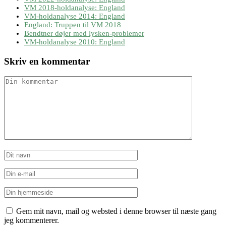
VM 2018-holdanalyse: England
VM-holdanalyse 2014: England
England: Truppen til VM 2018
Bendtner døjer med lysken-problemer
VM-holdanalyse 2010: England
Skriv en kommentar
Gem mit navn, mail og websted i denne browser til næste gang
jeg kommenterer.