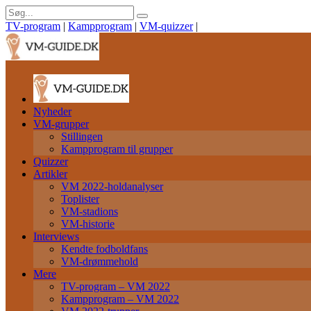
TV-program
|
Kampprogram
|
VM-quizzer
|
Nyheder
VM-grupper
Stillingen
Kampprogram til grupper
Quizzer
Artikler
VM 2022-holdanalyser
Toplister
VM-stadions
VM-historie
Interviews
Kendte fodboldfans
VM-drømmehold
Mere
TV-program – VM 2022
Kampprogram – VM 2022