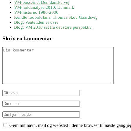
VM-bosserne: Den danske vej
VM-holdanalyse 2010: Danmark
VM-historie: 1986-2006
Kendte fodboldfans: Thomas Skov Gaardsvig
Blog: Ventetiden er ovre
Blog: VM 2010 set fra det store perspektiv
Skriv en kommentar
Gem mit navn, mail og websted i denne browser til næste gang j