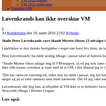
VM 2022-trupper
VM 2022-spilforslag
Forudsig VM
Løvenkrands kan ikke overskue VM
0
Af
Redaktionen
den
18. marts 2010 22:02
Nyheder
Skulle Peter Løvenkrands være blandt Morten Olsens 23 udvalgte til
I øjeblikket er den danske hurtigløber i noget nær hans livs form, da
Peter Løvenkrands’ far døde nemlig tilbage i januar tabet af faderen h
”Skulle Morten Olsen udtage mig til VM-truppen, så vil jeg nok være nødt
ikke ville kunne overskue at være med til et VM, i den tilstand jeg er i
”Det har været en vanvittig tid, siden min far døde i januar. Jeg har haf
sørget og på at være sammen med mine nærmeste. Det vil jeg være nødt ti
Løvenkrands slår dog fast, at afbuddet til VM ikke er et definitivt farv
Newcastle tilbage i Premier League.
Læs også: