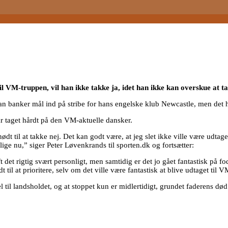
 VM-truppen, vil han ikke takke ja, idet han ikke kan overskue at t
 han banker mål ind på stribe for hans engelske klub Newcastle, men det 
ar taget hårdt på den VM-aktuelle dansker.
 til at takke nej. Det kan godt være, at jeg slet ikke ville være udtaget,
 lige nu,” siger Peter Løvenkrands til sporten.dk og fortsætter:
t det rigtig svært personligt, men samtidig er det jo gået fantastisk på fo
l at prioritere, selv om det ville være fantastisk at blive udtaget til V
el til landsholdet, og at stoppet kun er midlertidigt, grundet faderens død