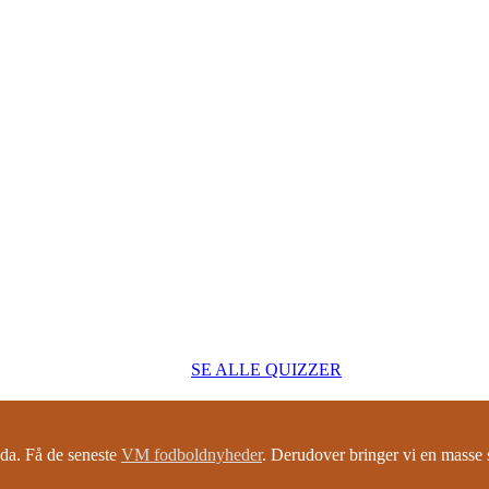
SE ALLE QUIZZER
a. Få de seneste
VM fodboldnyheder
. Derudover bringer vi en mass