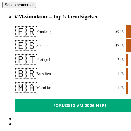
VM-simulator – top 5 forudsigelser
🇫🇷
Frankrig
59 %
🇪🇸
Spanien
37 %
🇵🇹
Portugal
2 %
🇧🇷
Brasilien
1 %
🇲🇦
Marokko
1 %
FORUDSIG VM 2026 HER!