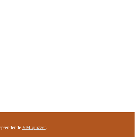
e spændende
VM-quizzer
.