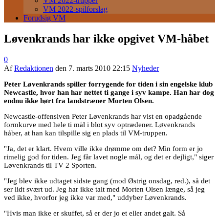
VM 2022-trupper
VM 2022-spilforslag
Forudsig VM
Løvenkrands har ikke opgivet VM-håbet
0
Af
Redaktionen
den
7. marts 2010 22:15
Nyheder
Peter Løvenkrands spiller forrygende for tiden i sin engelske klub
Newcastle, hvor han har nettet ti gange i syv kampe. Han har dog
endnu ikke hørt fra landstræner Morten Olsen.
Newcastle-offensiven Peter Løvenkrands har vist en opadgående
formkurve med hele ti mål i blot syv optrædener. Løvenkrands
håber, at han kan tilspille sig en plads til VM-truppen.
"Ja, det er klart. Hvem ville ikke drømme om det? Min form er jo
rimelig god for tiden. Jeg får lavet nogle mål, og det er dejligt," siger
Løvenkrands til TV 2 Sporten.
"Jeg blev ikke udtaget sidste gang (mod Østrig onsdag, red.), så det
ser lidt svært ud. Jeg har ikke talt med Morten Olsen længe, så jeg
ved ikke, hvorfor jeg ikke var med," uddyber Løvenkrands.
"Hvis man ikke er skuffet, så er der jo et eller andet galt. Så