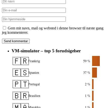
Gem mit navn, mail og websted i denne browser til næste gang
jeg kommenterer.
VM-simulator – top 5 forudsigelser
🇫🇷
Frankrig
59 %
🇪🇸
Spanien
37 %
🇵🇹
Portugal
2 %
🇧🇷
Brasilien
1 %
🇲🇦
Marokko
1 %