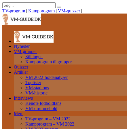
TV-program
|
Kampprogram
|
VM-quizzer
|
Nyheder
VM-grupper
Stillingen
Kampprogram til grupper
Quizzer
Artikler
VM 2022-holdanalyser
Toplister
VM-stadions
VM-historie
Interviews
Kendte fodboldfans
VM-drømmehold
Mere
TV-program – VM 2022
Kampprogram – VM 2022