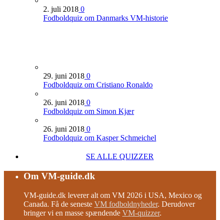
2. juli 2018
0
Fodboldquiz om Danmarks VM-historie
29. juni 2018
0
Fodboldquiz om Cristiano Ronaldo
26. juni 2018
0
Fodboldquiz om Simon Kjær
26. juni 2018
0
Fodboldquiz om Kasper Schmeichel
SE ALLE QUIZZER
Om VM-guide.dk
VM-guide.dk leverer alt om VM 2026 i USA, Mexico og
Canada. Få de seneste
VM fodboldnyheder
. Derudover
bringer vi en masse spændende
VM-quizzer
.