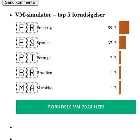
VM-simulator – top 5 forudsigelser
🇫🇷
Frankrig
59 %
🇪🇸
Spanien
37 %
🇵🇹
Portugal
2 %
🇧🇷
Brasilien
1 %
🇲🇦
Marokko
1 %
FORUDSIG VM 2026 HER!