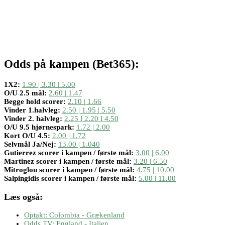
Odds på kampen (Bet365):
1X2:
1.90 | 3.30 | 5.00
O/U 2.5 mål:
2.60 | 1.47
Begge hold scorer:
2.10 | 1.66
Vinder 1.halvleg:
2.50 | 1.95 | 5.50
Vinder 2. halvleg:
2.25 l 2.20 l 4.50
O/U 9.5 hjørnespark:
1.72 | 2.00
Kort O/U 4.5:
2.00 | 1.72
Selvmål Ja/Nej:
13.00 | 1.040
Gutierrez scorer i kampen / første mål:
3.00 | 6.00
Martinez scorer i kampen / første mål:
3.20 | 6.50
Mitroglou scorer i kampen / første mål:
4.75 | 10.00
Salpingidis scorer i kampen / første mål:
5.00 | 11.00
Læs også:
Optakt: Colombia - Grækenland
Odds TV: England - Italien