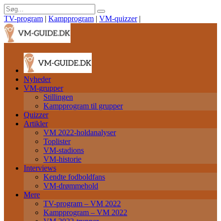
TV-program
|
Kampprogram
|
VM-quizzer
|
Nyheder
VM-grupper
Stillingen
Kampprogram til grupper
Quizzer
Artikler
VM 2022-holdanalyser
Toplister
VM-stadions
VM-historie
Interviews
Kendte fodboldfans
VM-drømmehold
Mere
TV-program – VM 2022
Kampprogram – VM 2022