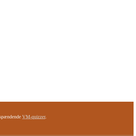
e spændende
VM-quizzer
.