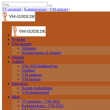
TV-program
|
Kampprogram
|
VM-quizzer
|
Nyheder
VM-grupper
Stillingen
Kampprogram til grupper
Quizzer
Artikler
VM 2022-holdanalyser
Toplister
VM-stadions
VM-historie
Interviews
Kendte fodboldfans
VM-drømmehold
Mere
TV-program – VM 2022
Kampprogram – VM 2022