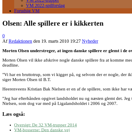
VM 2022-trupper
VM 2022-spilforslag
Forudsig VM
Olsen: Alle spillere er i kikkerten
0
Af
Redaktionen
den
19. marts 2010 19:27
Nyheder
Morten Olsen understreger, at ingen danske spillere er glemt i de ov
Morten Olsen vil ikke afskrive nogle danske spillere fra at komme med 
deadline.
"Vi har en bruttotrup, som vi kigger på, og selvom der er nogle, der ik
siger Morten Olsen til B.T.
Heerenveens Kristian Bak Nielsen er en af de spillere, som ikke har v
"Jeg har efterhånden opgivet landsholdet nu og næsten glemt det. Jeg 
Nielsen, som dog var med på Ligalandsholdet i 2006 og 2007.
Læs også:
Oversigt: De 32 VM-trupper 2014
VM-bosserne: Den danske vej