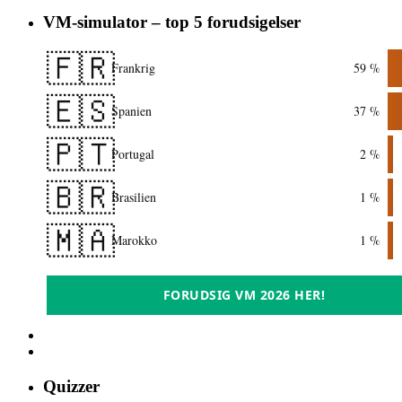
VM-simulator – top 5 forudsigelser
🇫🇷
Frankrig
59 %
🇪🇸
Spanien
37 %
🇵🇹
Portugal
2 %
🇧🇷
Brasilien
1 %
🇲🇦
Marokko
1 %
FORUDSIG VM 2026 HER!
Quizzer