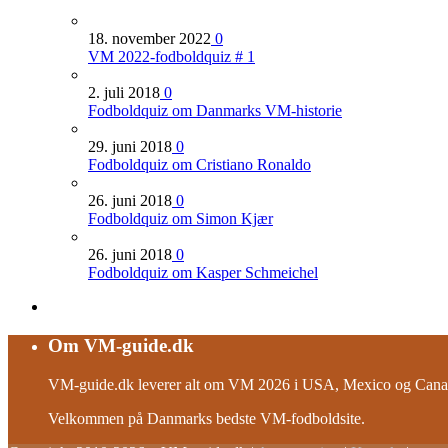
18. november 2022
0
VM 2022-fodboldquiz # 1
2. juli 2018
0
Fodboldquiz om Danmarks VM-historie
29. juni 2018
0
Fodboldquiz om Cristiano Ronaldo
26. juni 2018
0
Fodboldquiz om Simon Kjær
26. juni 2018
0
Fodboldquiz om Kasper Schmeichel
Om VM-guide.dk
VM-guide.dk leverer alt om VM 2026 i USA, Mexico og Canad
Velkommen på Danmarks bedste VM-fodboldsite.