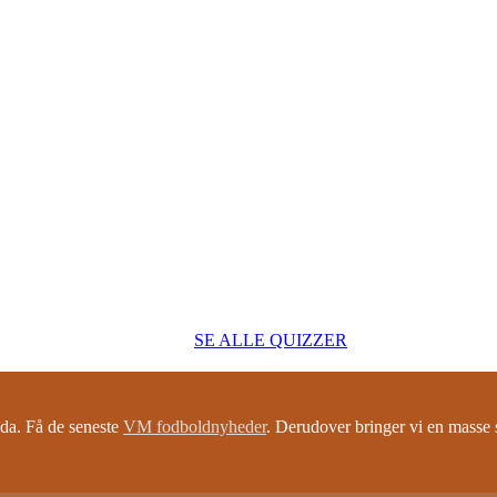
SE ALLE QUIZZER
a. Få de seneste
VM fodboldnyheder
. Derudover bringer vi en mass