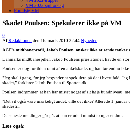
VM 2022-trupper
VM 2022-spilforslag
Forudsig VM
Skadet Poulsen: Spekulerer ikke på VM
0
Af
Redaktionen
den
16. marts 2010 22:44
Nyheder
AGF's midtbaneprofil, Jakob Poulsen, ønsker ikke at sende tanker 
Danmarks midtbanespiller, Jakob Poulsens præstationer, havde en stor
Poulsen er dog for tiden ramt af en ankelskade, og han tør endnu ikk
"Jeg skal i gang, før jeg begynder at spekulere på det i hvert fald. Jeg 
skadet," forklarer Jakob Poulsen til Sporten.dk.
Poulsen indrømmer, at han har mistet noget af sit høje bundniveau, 
"Det vil også være mærkeligt andet, ville det ikke? Allerede 1. januar va
skadesfri.
De seneste meldinger går på, at han er ude i mindst to uger endnu.
Læs også: