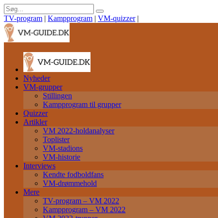
TV-program
|
Kampprogram
|
VM-quizzer
|
Nyheder
VM-grupper
Stillingen
Kampprogram til grupper
Quizzer
Artikler
VM 2022-holdanalyser
Toplister
VM-stadions
VM-historie
Interviews
Kendte fodboldfans
VM-drømmehold
Mere
TV-program – VM 2022
Kampprogram – VM 2022