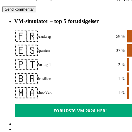
VM-simulator – top 5 forudsigelser
🇫🇷
Frankrig
59 %
🇪🇸
Spanien
37 %
🇵🇹
Portugal
2 %
🇧🇷
Brasilien
1 %
🇲🇦
Marokko
1 %
FORUDSIG VM 2026 HER!