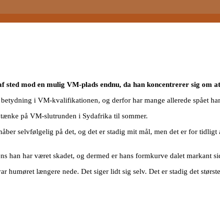
af sted mod en mulig VM-plads endnu, da han koncentrerer sig om at
 betydning i VM-kvalifikationen, og derfor har mange allerede spået h
e tænke på VM-slutrunden i Sydafrika til sommer.
håber selvfølgelig på det, og det er stadig mit mål, men det er for tidligt
mens han har været skadet, og dermed er hans formkurve dalet markant 
r humøret længere nede. Det siger lidt sig selv. Det er stadig det største