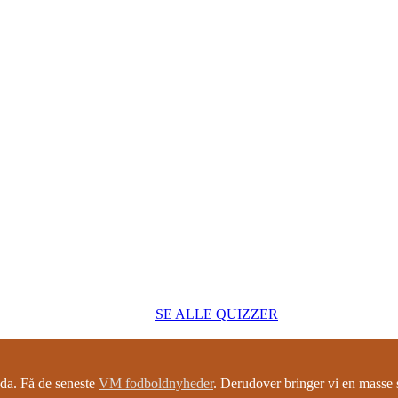
SE ALLE QUIZZER
a. Få de seneste
VM fodboldnyheder
. Derudover bringer vi en mass