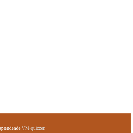
e spændende
VM-quizzer
.