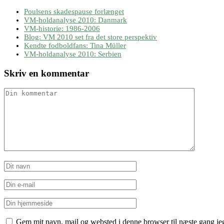
Poulsens skadespause forlænget
VM-holdanalyse 2010: Danmark
VM-historie: 1986-2006
Blog: VM 2010 set fra det store perspektiv
Kendte fodboldfans: Tina Müller
VM-holdanalyse 2010: Serbien
Skriv en kommentar
Gem mit navn, mail og websted i denne browser til næste gang j